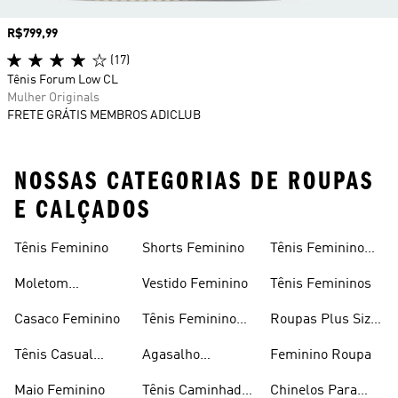
Preço
R$799,99
(17)
Tênis Forum Low CL
Mulher Originals
FRETE GRÁTIS MEMBROS ADICLUB
NOSSAS CATEGORIAS DE ROUPAS
E CALÇADOS
Tênis Feminino
Shorts Feminino
Tênis Feminino
Em Promoção
Moletom
Vestido Feminino
Tênis Femininos
Feminino
Casaco Feminino
Tênis Feminino
Roupas Plus Size
Preto
Feminino
Tênis Casual
Agasalho
Feminino Roupa
Feminino
Feminino
Maio Feminino
Tênis Caminhada
Chinelos Para