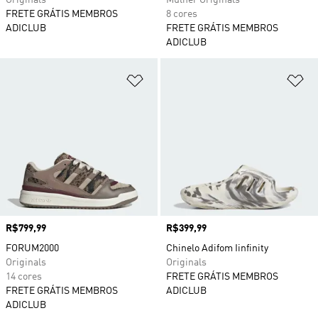
Originals
Mulher Originals
FRETE GRÁTIS MEMBROS
8 cores
ADICLUB
FRETE GRÁTIS MEMBROS
ADICLUB
Adicionar à Lista de Desejos
Ad
Preço
R$799,99
Preço
R$399,99
FORUM2000
Chinelo Adifom Iinfinity
Originals
Originals
14 cores
FRETE GRÁTIS MEMBROS
FRETE GRÁTIS MEMBROS
ADICLUB
ADICLUB