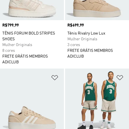
Preço
R$799,99
Preço
R$699,99
TÊNIS FORUM BOLD STRIPES
Tênis Rivalry Low Lux
SHOES
Mulher Originals
Mulher Originals
3 cores
8 cores
FRETE GRÁTIS MEMBROS
FRETE GRÁTIS MEMBROS
ADICLUB
ADICLUB
Adicionar à Lista de Desejos
Ad