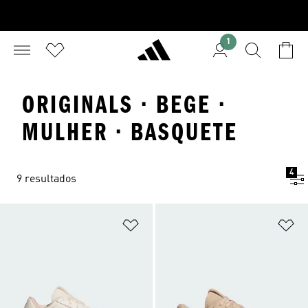
1
ORIGINALS · BEGE ·
MULHER · BASQUETE
4
9 resultados
Adicionar à Lista de Desejos
Ad