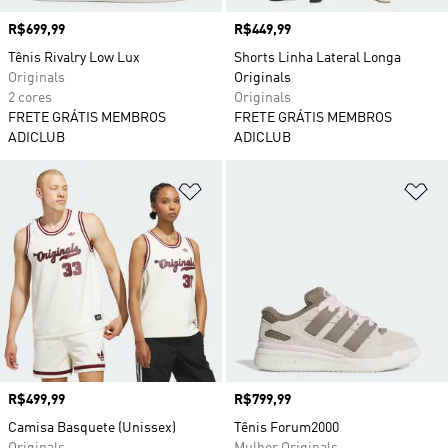
Preço
R$699,99
Preço
R$449,99
Tênis Rivalry Low Lux
Shorts Linha Lateral Longa
Originals
Originals
2 cores
Originals
FRETE GRÁTIS MEMBROS
FRETE GRÁTIS MEMBROS
ADICLUB
ADICLUB
Adicionar à Lista de Desejos
Ad
Preço
R$499,99
Preço
R$799,99
Camisa Basquete (Unissex)
Tênis Forum2000