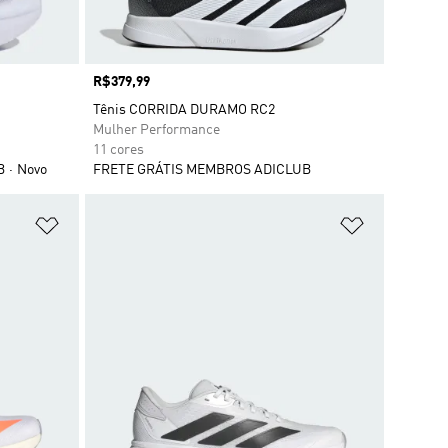
Preço
R$379,99
Tênis CORRIDA DURAMO RC2
Mulher Performance
11 cores
B
Novo
FRETE GRÁTIS MEMBROS ADICLUB
Adicionar à Lista de Desejos
Adicionar à