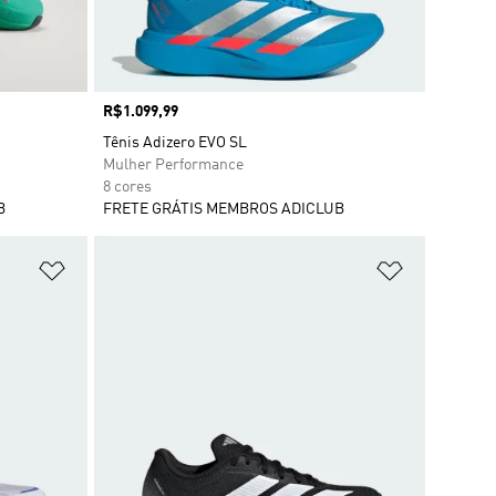
Preço
R$1.099,99
Tênis Adizero EVO SL
Mulher Performance
8 cores
B
FRETE GRÁTIS MEMBROS ADICLUB
Adicionar à Lista de Desejos
Adicionar à