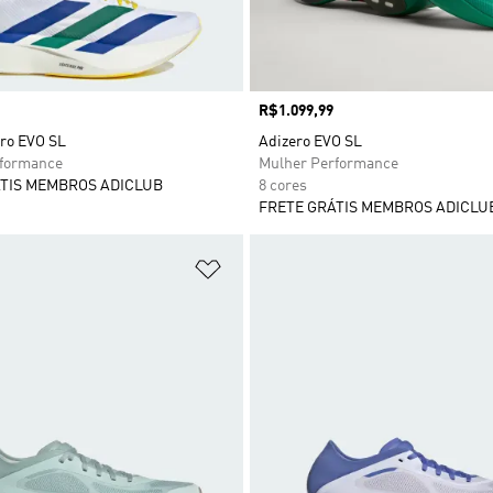
Preço
R$1.099,99
ero EVO SL
Adizero EVO SL
rformance
Mulher Performance
TIS MEMBROS ADICLUB
8 cores
FRETE GRÁTIS MEMBROS ADICLU
sta de Desejos
Adicionar à Lista de Desejos