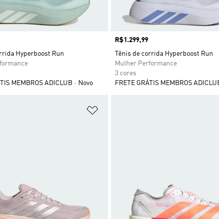
Preço
R$1.299,99
orrida Hyperboost Run
Tênis de corrida Hyperboost Run
rformance
Mulher Performance
3 cores
TIS MEMBROS ADICLUB
Novo
FRETE GRÁTIS MEMBROS ADICLU
sta de Desejos
Adicionar à Lista de Desejos