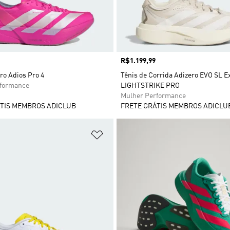
Preço
R$1.199,99
ro Adios Pro 4
Tênis de Corrida Adizero EVO SL E
rformance
LIGHTSTRIKE PRO
Mulher Performance
TIS MEMBROS ADICLUB
FRETE GRÁTIS MEMBROS ADICLU
sta de Desejos
Adicionar à Lista de Desejos