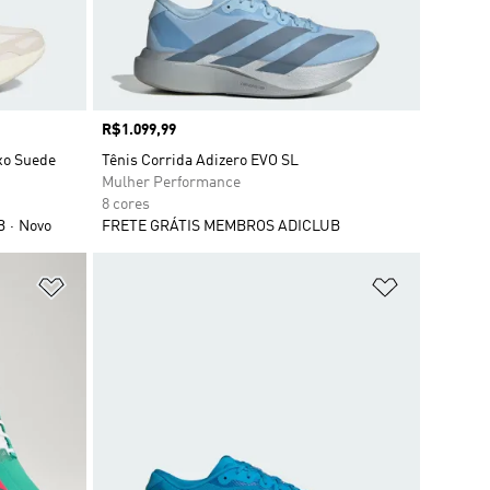
Preço
R$1.099,99
xo Suede
Tênis Corrida Adizero EVO SL
Mulher Performance
8 cores
B
Novo
FRETE GRÁTIS MEMBROS ADICLUB
Adicionar à Lista de Desejos
Adicionar à