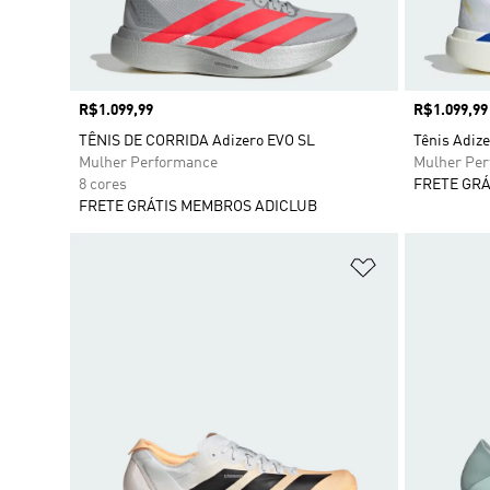
Preço
R$1.099,99
Preço
R$1.099,99
TÊNIS DE CORRIDA Adizero EVO SL
Tênis Adiz
Mulher Performance
Mulher Pe
8 cores
FRETE GRÁ
FRETE GRÁTIS MEMBROS ADICLUB
Adicionar à Li