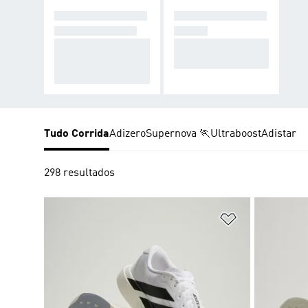
TÊNIS PARA COR
TÊNIS PARA COR
RIDAS DIÁRIAS
RIDAS
Escolha entre Supe
Desafie seus limite
rnova, Ultraboost o
s com Adizero.
u Adistar.
Tudo Corrida
Adizero
Supernova 🏃
Ultraboost
Adistar
298 resultados
Adicionar à Li