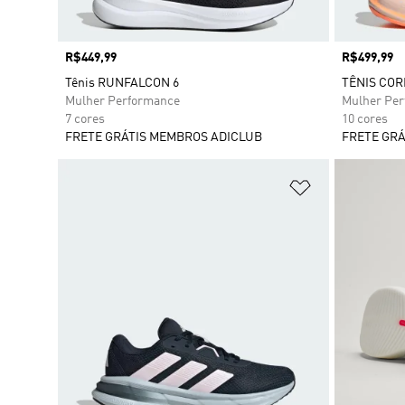
Preço
R$449,99
Preço
R$499,99
Tênis RUNFALCON 6
TÊNIS COR
Mulher Performance
Mulher Pe
7 cores
10 cores
FRETE GRÁTIS MEMBROS ADICLUB
FRETE GRÁ
Adicionar à Li