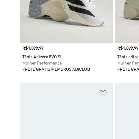
Preço
R$1.099,99
Preço
R$1.099,99
Tênis Adizero EVO SL
Tênis adize
Mulher Performance
Mulher Pe
FRETE GRÁTIS MEMBROS ADICLUB
FRETE GRÁ
Adicionar à Li