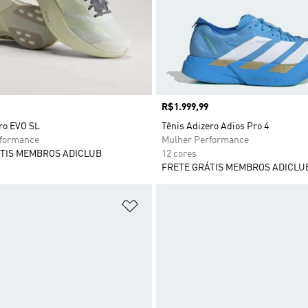
Preço
R$1.999,99
ro EVO SL
Tênis Adizero Adios Pro 4
rformance
Mulher Performance
TIS MEMBROS ADICLUB
12 cores
FRETE GRÁTIS MEMBROS ADICLU
sta de Desejos
Adicionar à Lista de Desejos