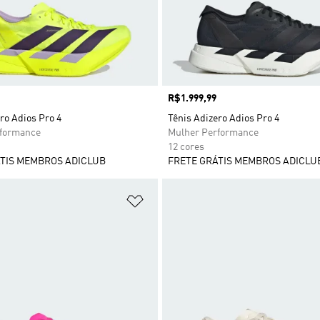
Preço
R$1.999,99
ro Adios Pro 4
Tênis Adizero Adios Pro 4
rformance
Mulher Performance
12 cores
TIS MEMBROS ADICLUB
FRETE GRÁTIS MEMBROS ADICLU
sta de Desejos
Adicionar à Lista de Desejos