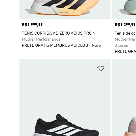
Preço
R$1.999,99
Preço
R$1.299,99
TÊNIS CORRIDA ADIZERO ADIOS PRO 4
Tênis de c
Mulher Performance
Mulher Pe
FRETE GRÁTIS MEMBROS ADICLUB
Novo
3 cores
FRETE GRÁ
Adicionar à Li