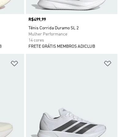
Preço
R$499,99
Tênis Corrida Duramo SL 2
Mulher Performance
14 cores
B
FRETE GRÁTIS MEMBROS ADICLUB
Adicionar à Lista de Desejos
Adicionar à