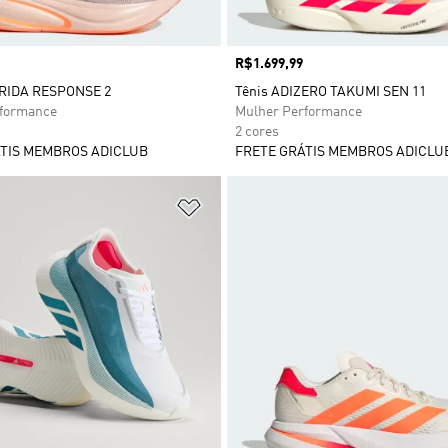
Preço
R$1.699,99
RIDA RESPONSE 2
Tênis ADIZERO TAKUMI SEN 11
rformance
Mulher Performance
2 cores
TIS MEMBROS ADICLUB
FRETE GRÁTIS MEMBROS ADICLU
sta de Desejos
Adicionar à Lista de Desejos