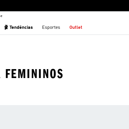
be
🩰 Tendências
Esportes
Outlet
A FEMININOS
 DO AQUECIMENTO À LINHA DE C