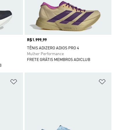
Preço
R$1.999,99
TÊNIS ADIZERO ADIOS PRO 4
Mulher Performance
FRETE GRÁTIS MEMBROS ADICLUB
B
Adicionar à Lista de Desejos
Adicionar à