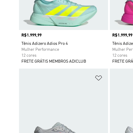
Preço
R$1.999,99
Preço
R$1.999,99
Tênis Adizero Adios Pro 4
Tênis Adize
Mulher Performance
Mulher Pe
12 cores
12 cores
FRETE GRÁTIS MEMBROS ADICLUB
FRETE GRÁ
Adicionar à Li