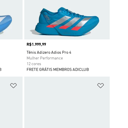
Preço
R$1.999,99
Tênis Adizero Adios Pro 4
Mulher Performance
12 cores
B
FRETE GRÁTIS MEMBROS ADICLUB
Adicionar à Lista de Desejos
Adicionar à