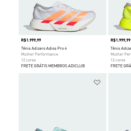
Preço
R$1.999,99
Preço
R$1.999,99
Tênis Adizero Adios Pro 4
Tênis Adize
Mulher Performance
Mulher Pe
12 cores
12 cores
FRETE GRÁTIS MEMBROS ADICLUB
FRETE GRÁ
Adicionar à Li