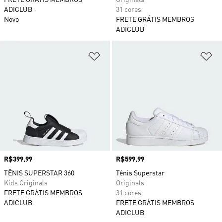
ADICLUB
31 cores
Novo
FRETE GRÁTIS MEMBROS
ADICLUB
Adicionar à Lista de Desejos
Ad
Preço
R$399,99
Preço
R$599,99
TÊNIS SUPERSTAR 360
Tênis Superstar
Kids Originals
Originals
FRETE GRÁTIS MEMBROS
31 cores
ADICLUB
FRETE GRÁTIS MEMBROS
ADICLUB