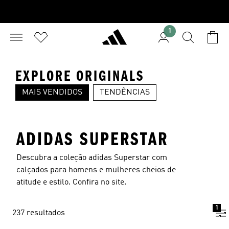
1
EXPLORE ORIGINALS
MAIS VENDIDOS
TENDÊNCIAS
SUPERSTAR
SPEZIAL
S
ADIDAS SUPERSTAR
Descubra a coleção adidas Superstar com
calçados para homens e mulheres cheios de
atitude e estilo. Confira no site.
1
237 resultados