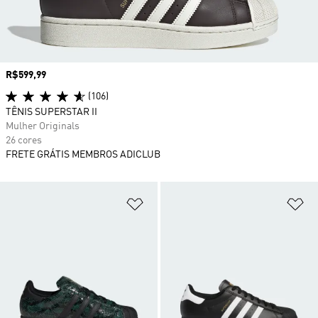
Preço
R$599,99
(106)
TÊNIS SUPERSTAR II
Mulher Originals
26 cores
FRETE GRÁTIS MEMBROS ADICLUB
Adicionar à Lista de Desejos
Ad