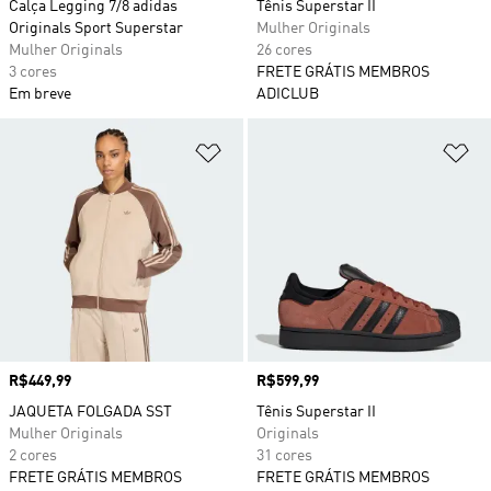
Calça Legging 7/8 adidas
Tênis Superstar II
Originals Sport Superstar
Mulher Originals
Mulher Originals
26 cores
3 cores
FRETE GRÁTIS MEMBROS
Em breve
ADICLUB
Adicionar à Lista de Desejos
Ad
Preço
R$449,99
Preço
R$599,99
JAQUETA FOLGADA SST
Tênis Superstar II
Mulher Originals
Originals
2 cores
31 cores
FRETE GRÁTIS MEMBROS
FRETE GRÁTIS MEMBROS