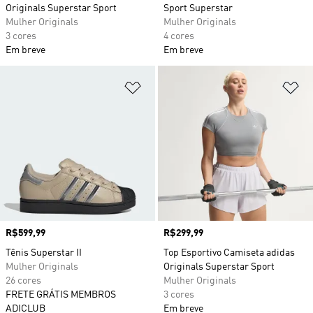
Originals Superstar Sport
Sport Superstar
Mulher Originals
Mulher Originals
3 cores
4 cores
Em breve
Em breve
Adicionar à Lista de Desejos
Ad
Preço
R$599,99
Preço
R$299,99
Tênis Superstar II
Top Esportivo Camiseta adidas
Mulher Originals
Originals Superstar Sport
26 cores
Mulher Originals
FRETE GRÁTIS MEMBROS
3 cores
ADICLUB
Em breve