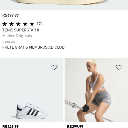
Preço
R$699,99
(17)
TÊNIS SUPERSTAR II
Mulher Originals
5 cores
FRETE GRÁTIS MEMBROS ADICLUB
Adicionar à Lista de Desejos
Ad
Preço
R$349,99
Preço
R$299,99