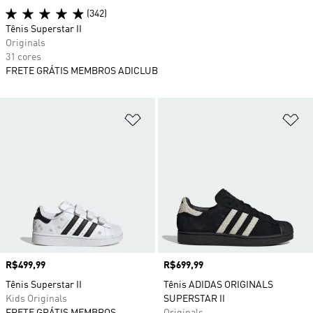
(342)
Tênis Superstar II
Originals
31 cores
FRETE GRÁTIS MEMBROS ADICLUB
Adicionar à Lista de Desejos
Ad
Preço
R$499,99
Preço
R$699,99
Tênis Superstar II
Tênis ADIDAS ORIGINALS
Kids Originals
SUPERSTAR II
FRETE GRÁTIS MEMBROS
Originals