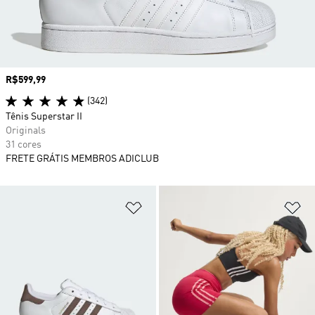
Preço
R$599,99
(342)
Tênis Superstar II
Originals
31 cores
FRETE GRÁTIS MEMBROS ADICLUB
Adicionar à Lista de Desejos
Ad