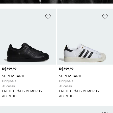
Adicionar à Lista de Desejos
Ad
Preço
R$599,99
Preço
R$599,99
SUPERSTAR II
SUPERSTAR II
Originals
Originals
31 cores
31 cores
FRETE GRÁTIS MEMBROS
FRETE GRÁTIS MEMBROS
ADICLUB
ADICLUB
Ad