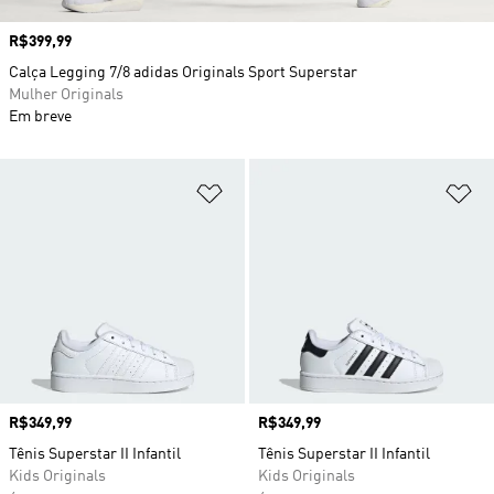
Preço
R$399,99
Calça Legging 7/8 adidas Originals Sport Superstar
Mulher Originals
Em breve
Adicionar à Lista de Desejos
Ad
Preço
R$349,99
Preço
R$349,99
Tênis Superstar II Infantil
Tênis Superstar II Infantil
Kids Originals
Kids Originals