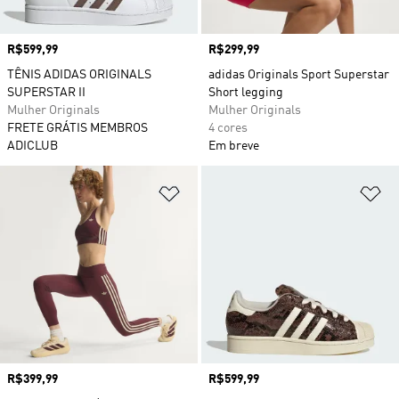
Preço
R$599,99
Preço
R$299,99
TÊNIS ADIDAS ORIGINALS
adidas Originals Sport Superstar
SUPERSTAR II
Short legging
Mulher Originals
Mulher Originals
FRETE GRÁTIS MEMBROS
4 cores
ADICLUB
Em breve
Adicionar à Lista de Desejos
Ad
Preço
R$399,99
Preço
R$599,99