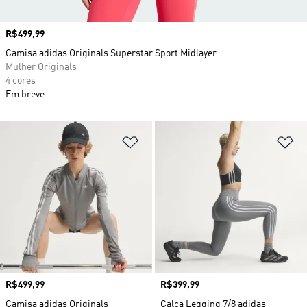
Preço
R$499,99
Camisa adidas Originals Superstar Sport Midlayer
Mulher Originals
4 cores
Em breve
Adicionar à Lista de Desejos
Ad
Preço
R$499,99
Preço
R$399,99
Camisa adidas Originals
Calça Legging 7/8 adidas