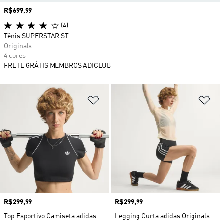
Preço
R$699,99
(4)
Tênis SUPERSTAR ST
Originals
4 cores
FRETE GRÁTIS MEMBROS ADICLUB
Adicionar à Lista de Desejos
Ad
Preço
R$299,99
Preço
R$299,99
Top Esportivo Camiseta adidas
Legging Curta adidas Originals