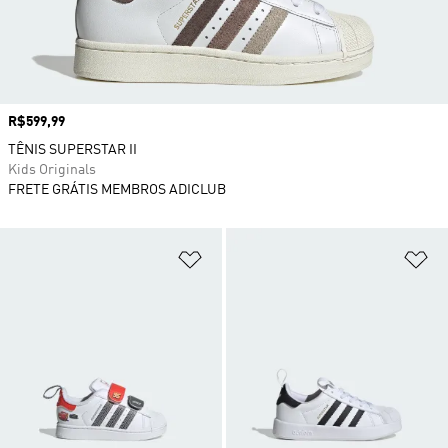
Preço
R$599,99
TÊNIS SUPERSTAR II
Kids Originals
FRETE GRÁTIS MEMBROS ADICLUB
Adicionar à Lista de Desejos
Ad