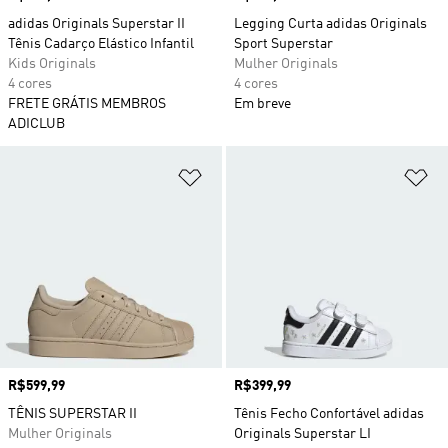
adidas Originals Superstar II
Legging Curta adidas Originals
Tênis Cadarço Elástico Infantil
Sport Superstar
Kids Originals
Mulher Originals
4 cores
4 cores
FRETE GRÁTIS MEMBROS
Em breve
ADICLUB
Adicionar à Lista de Desejos
Ad
Preço
R$599,99
Preço
R$399,99
TÊNIS SUPERSTAR II
Tênis Fecho Confortável adidas
Mulher Originals
Originals Superstar LI