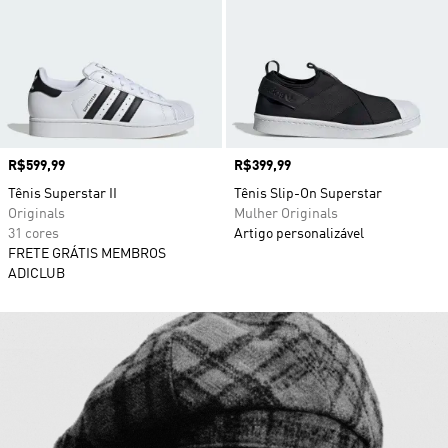
Preço
R$599,99
Preço
R$399,99
Tênis Superstar II
Tênis Slip-On Superstar
Originals
Mulher Originals
31 cores
Artigo personalizável
FRETE GRÁTIS MEMBROS
ADICLUB