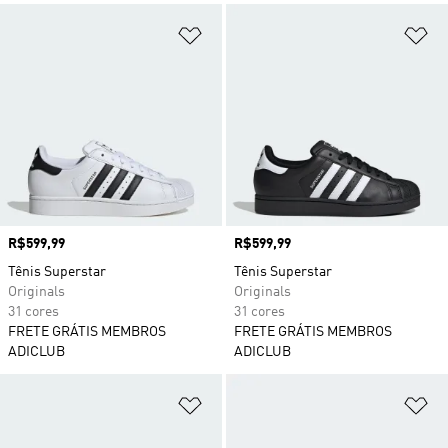
Adicionar à Lista de Desejos
Ad
Preço
R$599,99
Preço
R$599,99
Tênis Superstar
Tênis Superstar
Originals
Originals
31 cores
31 cores
FRETE GRÁTIS MEMBROS
FRETE GRÁTIS MEMBROS
ADICLUB
ADICLUB
Adicionar à Lista de Desejos
Ad