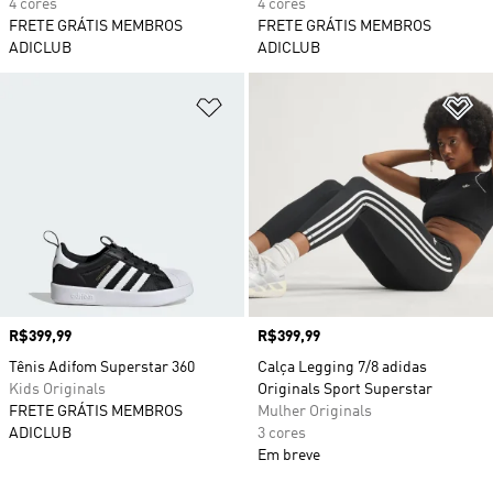
4 cores
4 cores
FRETE GRÁTIS MEMBROS
FRETE GRÁTIS MEMBROS
ADICLUB
ADICLUB
Adicionar à Lista de Desejos
Ad
Preço
R$399,99
Preço
R$399,99
Tênis Adifom Superstar 360
Calça Legging 7/8 adidas
Kids Originals
Originals Sport Superstar
FRETE GRÁTIS MEMBROS
Mulher Originals
ADICLUB
3 cores
Em breve