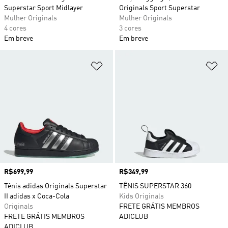
Superstar Sport Midlayer
Originals Sport Superstar
Mulher Originals
Mulher Originals
4 cores
3 cores
Em breve
Em breve
Adicionar à Lista de Desejos
Ad
Preço
R$699,99
Preço
R$349,99
Tênis adidas Originals Superstar
TÊNIS SUPERSTAR 360
II adidas x Coca-Cola
Kids Originals
Originals
FRETE GRÁTIS MEMBROS
FRETE GRÁTIS MEMBROS
ADICLUB
ADICLUB