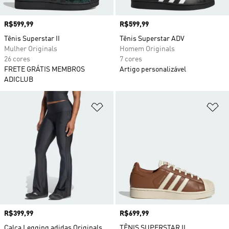
Preço
R$599,99
Preço
R$599,99
Tênis Superstar II
Tênis Superstar ADV
Mulher Originals
Homem Originals
26 cores
7 cores
FRETE GRÁTIS MEMBROS
Artigo personalizável
ADICLUB
Adicionar à Lista de Desejos
Ad
Preço
R$399,99
Preço
R$699,99
Calça Legging adidas Originals
TÊNIS SUPERSTAR II