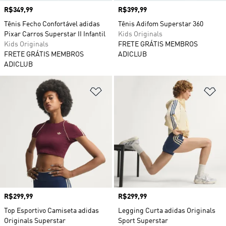
Preço
R$349,99
Preço
R$399,99
Tênis Fecho Confortável adidas
Tênis Adifom Superstar 360
Pixar Carros Superstar II Infantil
Kids Originals
Kids Originals
FRETE GRÁTIS MEMBROS
FRETE GRÁTIS MEMBROS
ADICLUB
ADICLUB
Adicionar à Lista de Desejos
Ad
Preço
R$299,99
Preço
R$299,99
Top Esportivo Camiseta adidas
Legging Curta adidas Originals
Originals Superstar
Sport Superstar