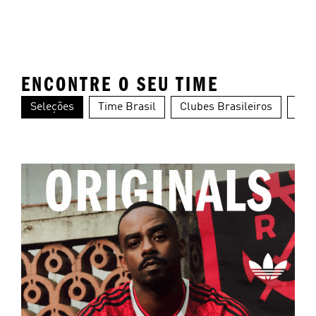
ENCONTRE O SEU TIME
Seleções
Time Brasil
Clubes Brasileiros
Clu
Alemanha
Argentina
Es