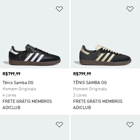
Adicionar à Lista de Desejos
Ad
Preço
R$799,99
Preço
R$799,99
Tênis Samba OG
TÊNIS SAMBA OG
Homem Originals
Homem Originals
4 cores
2 cores
FRETE GRÁTIS MEMBROS
FRETE GRÁTIS MEMBROS
ADICLUB
ADICLUB
Adicionar à Lista de Desejos
Ad