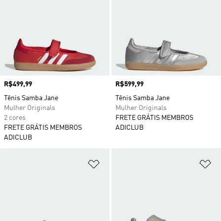
Preço
R$499,99
Preço
R$599,99
Tênis Samba Jane
Tênis Samba Jane
Mulher Originals
Mulher Originals
2 cores
FRETE GRÁTIS MEMBROS
FRETE GRÁTIS MEMBROS
ADICLUB
ADICLUB
Adicionar à Lista de Desejos
Ad