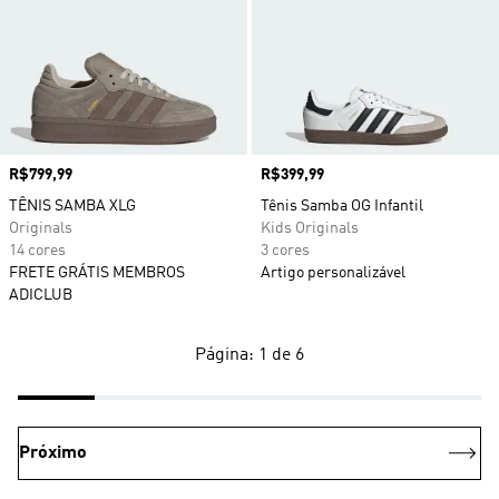
Preço
R$799,99
Preço
R$399,99
TÊNIS SAMBA XLG
Tênis Samba OG Infantil
Originals
Kids Originals
14 cores
3 cores
FRETE GRÁTIS MEMBROS
Artigo personalizável
ADICLUB
Página: 1 de 6
Próximo