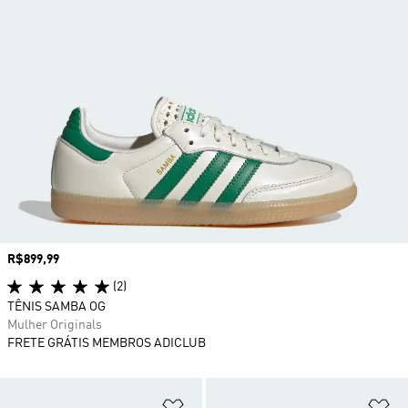
Preço
R$899,99
(2)
TÊNIS SAMBA OG
Mulher Originals
FRETE GRÁTIS MEMBROS ADICLUB
Adicionar à Lista de Desejos
Ad