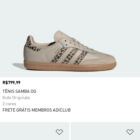
Preço
R$799,99
TÊNIS SAMBA OG
Kids Originals
2 cores
FRETE GRÁTIS MEMBROS ADICLUB
Adicionar à Lista de Desejos
Ad