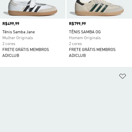
Preço
R$499,99
Preço
R$799,99
Tênis Samba Jane
TÊNIS SAMBA OG
Mulher Originals
Homem Originals
2 cores
2 cores
FRETE GRÁTIS MEMBROS
FRETE GRÁTIS MEMBROS
ADICLUB
ADICLUB
Ad