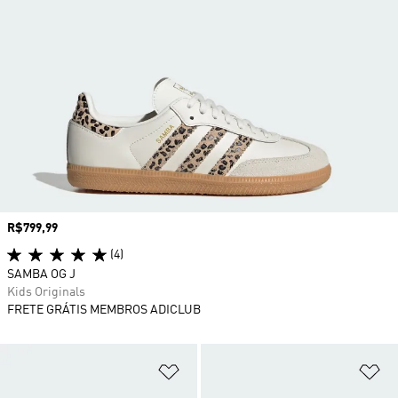
Preço
R$799,99
(4)
SAMBA OG J
Kids Originals
FRETE GRÁTIS MEMBROS ADICLUB
Adicionar à Lista de Desejos
Ad