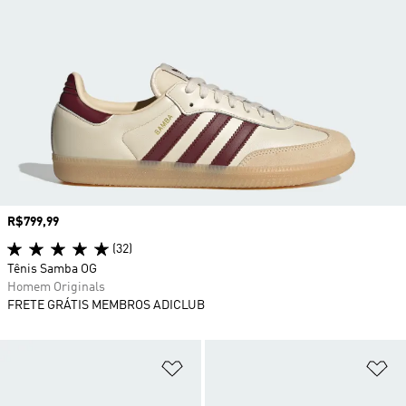
Preço
R$799,99
(32)
Tênis Samba OG
Homem Originals
FRETE GRÁTIS MEMBROS ADICLUB
Adicionar à Lista de Desejos
Ad