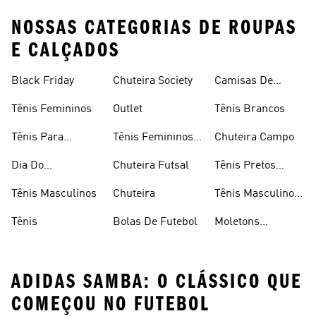
NOSSAS CATEGORIAS DE ROUPAS
E CALÇADOS
Black Friday
Chuteira Society
Camisas De
Times
Tênis Femininos
Outlet
Tênis Brancos
Tênis Para
Tênis Femininos
Chuteira Campo
Caminhada
Brancos
Dia Do
Chuteira Futsal
Tênis Pretos
Consumidor
Femininos
Tênis Masculinos
Chuteira
Tênis Masculino
Em Promoçao
Tênis
Bolas De Futebol
Moletons
Femininos
ADIDAS SAMBA: O CLÁSSICO QUE
COMEÇOU NO FUTEBOL