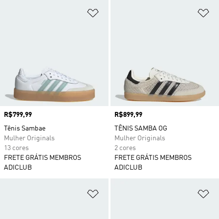
Adicionar à Lista de Desejos
Ad
Preço
R$799,99
Preço
R$899,99
Tênis Sambae
TÊNIS SAMBA OG
Mulher Originals
Mulher Originals
13 cores
2 cores
FRETE GRÁTIS MEMBROS
FRETE GRÁTIS MEMBROS
ADICLUB
ADICLUB
Adicionar à Lista de Desejos
Ad