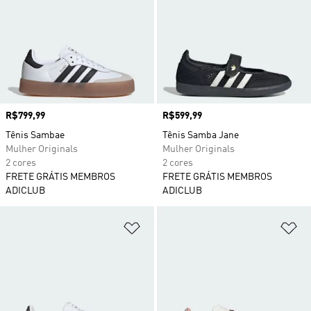
Preço
R$799,99
Preço
R$599,99
Tênis Sambae
Tênis Samba Jane
Mulher Originals
Mulher Originals
2 cores
2 cores
FRETE GRÁTIS MEMBROS
FRETE GRÁTIS MEMBROS
ADICLUB
ADICLUB
Adicionar à Lista de Desejos
Ad