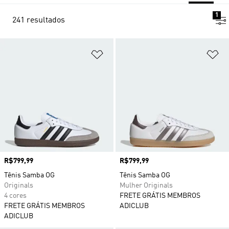
1
241 resultados
Adicionar à Lista de Desejos
Ad
Preço
R$799,99
Preço
R$799,99
Tênis Samba OG
Tênis Samba OG
Originals
Mulher Originals
4 cores
FRETE GRÁTIS MEMBROS
FRETE GRÁTIS MEMBROS
ADICLUB
ADICLUB