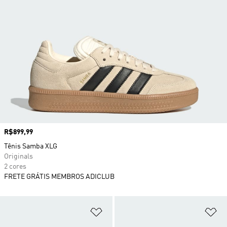
Preço
R$899,99
Tênis Samba XLG
Originals
2 cores
FRETE GRÁTIS MEMBROS ADICLUB
Adicionar à Lista de Desejos
Ad