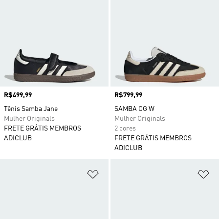
Preço
R$499,99
Preço
R$799,99
Tênis Samba Jane
SAMBA OG W
Mulher Originals
Mulher Originals
FRETE GRÁTIS MEMBROS
2 cores
ADICLUB
FRETE GRÁTIS MEMBROS
ADICLUB
Adicionar à Lista de Desejos
Ad