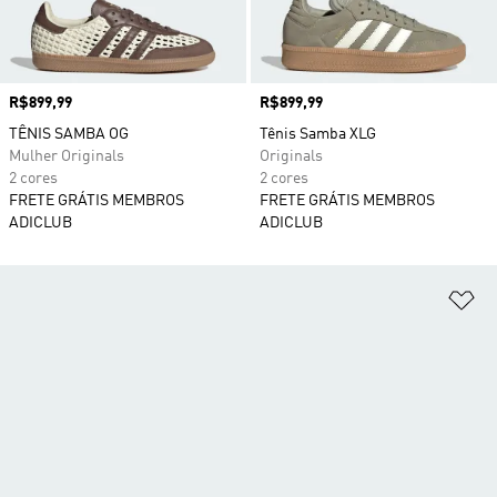
Preço
R$899,99
Preço
R$899,99
TÊNIS SAMBA OG
Tênis Samba XLG
Mulher Originals
Originals
2 cores
2 cores
FRETE GRÁTIS MEMBROS
FRETE GRÁTIS MEMBROS
ADICLUB
ADICLUB
Ad