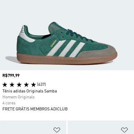
Preço
R$799,99
(637)
Tênis adidas Originals Samba
Homem Originals
4 cores
FRETE GRÁTIS MEMBROS ADICLUB
Adicionar à Lista de Desejos
Ad