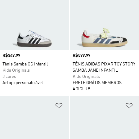
Preço
R$349,99
Preço
R$599,99
Tênis Samba OG Infantil
TÊNIS ADIDAS PIXAR TOY STORY
Kids Originals
SAMBA JANE INFANTIL
3 cores
Kids Originals
Artigo personalizável
FRETE GRÁTIS MEMBROS
ADICLUB
Adicionar à Lista de Desejos
Ad