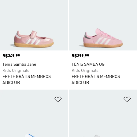
Preço
R$349,99
Preço
R$399,99
Tênis Samba Jane
TÊNIS SAMBA OG
Kids Originals
Kids Originals
FRETE GRÁTIS MEMBROS
FRETE GRÁTIS MEMBROS
ADICLUB
ADICLUB
Adicionar à Lista de Desejos
Ad