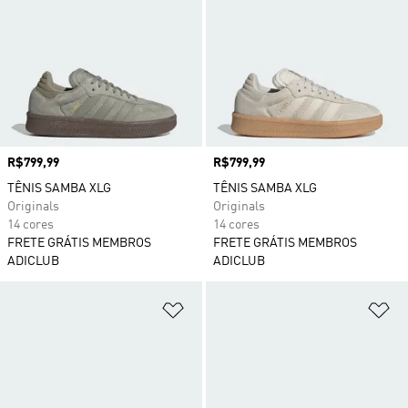
Preço
R$799,99
Preço
R$799,99
TÊNIS SAMBA XLG
TÊNIS SAMBA XLG
Originals
Originals
14 cores
14 cores
FRETE GRÁTIS MEMBROS
FRETE GRÁTIS MEMBROS
ADICLUB
ADICLUB
Adicionar à Lista de Desejos
Ad