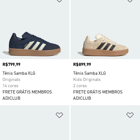
Preço
R$799,99
Preço
R$899,99
Tênis Samba XLG
Tênis Samba XLG
Originals
Kids Originals
14 cores
2 cores
FRETE GRÁTIS MEMBROS
FRETE GRÁTIS MEMBROS
ADICLUB
ADICLUB
Adicionar à Lista de Desejos
Ad