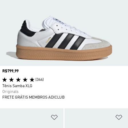
Preço
R$799,99
(344)
Tênis Samba XLG
Originals
FRETE GRÁTIS MEMBROS ADICLUB
Adicionar à Lista de Desejos
Ad