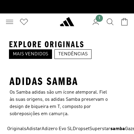
1
EXPLORE ORIGINALS
MAIS VENDIDOS
TENDÊNCIAS
SUPERSTAR
SPEZIAL
S
ADIDAS SAMBA
Os Samba adidas são um ícone atemporal. Fiel
às suas origens, os adidas Samba preservam o
design de biqueira em T, composto por
sobreposições em camurça.
Originals
Adistar
Adizero Evo SL
Dropset
Superstar
samba
Gaze