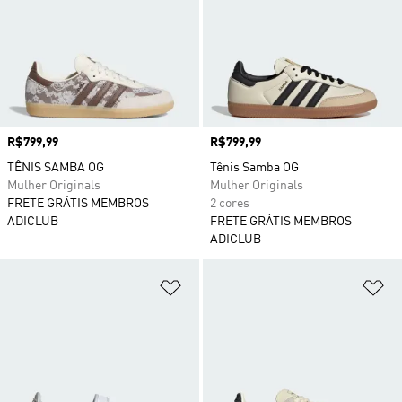
Preço
R$799,99
Preço
R$799,99
TÊNIS SAMBA OG
Tênis Samba OG
Mulher Originals
Mulher Originals
FRETE GRÁTIS MEMBROS
2 cores
ADICLUB
FRETE GRÁTIS MEMBROS
ADICLUB
Adicionar à Lista de Desejos
Ad