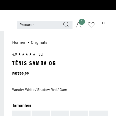
1
Homem • Originals
4.9
(35)
TÊNIS SAMBA OG
Preço
R$799,99
Wonder White / Shadow Red / Gum
Tamanhos
AAA
AAA
AAA
AAA
AAA