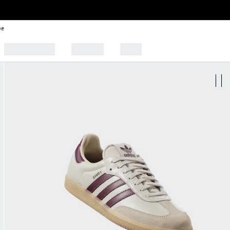
be
🩰 Tendências
Esportes
Outlet