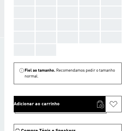
AAA
AAA
AAA
AAA
AAA
AAA
AAA
AAA
AAA
AAA
AAA
AAA
AAA
AAA
AAA
AAA
AAA
Fiel ao tamanho.
Recomendamos pedir o tamanho
normal.
Adicionar ao carrinho