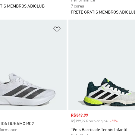
Performance
TIS MEMBROS ADICLUB
7 cores
FRETE GRÁTIS MEMBROS ADICLU
sta de Desejos
Adicionar à Lista de Desejos
Preço com desconto
R$349,99
R$799,99 Preço original
-55%
Desconto
RIDA DURAMO RC2
rformance
Tênis Barricade Tennis Infantil