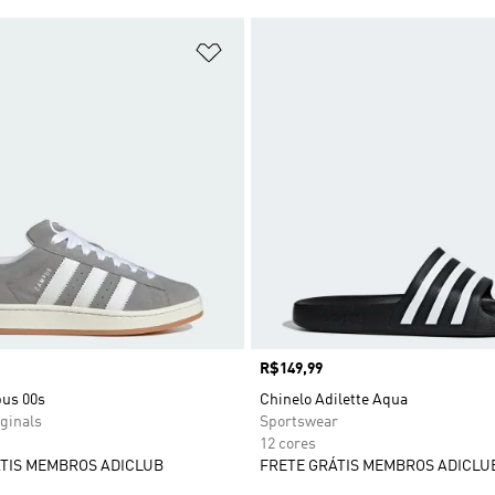
sta de Desejos
Adicionar à Lista de Desejos
Preço
R$149,99
us 00s
Chinelo Adilette Aqua
ginals
Sportswear
12 cores
TIS MEMBROS ADICLUB
FRETE GRÁTIS MEMBROS ADICLU