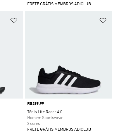
FRETE GRÁTIS MEMBROS ADICLUB
Adicionar à Lista de Desejos
Adicionar à
Preço
R$299,99
Tênis Lite Racer 4.0
Homem Sportswear
2 cores
FRETE GRÁTIS MEMBROS ADICLUB