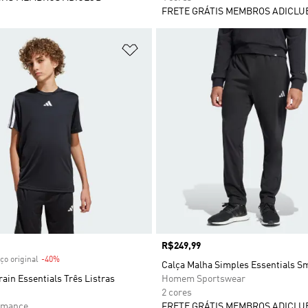
FRETE GRÁTIS MEMBROS ADICLU
sta de Desejos
Adicionar à Lista de Desejos
 desconto
Preço
R$249,99
ço original
-40%
Desconto
Calça Malha Simples Essentials S
ain Essentials Três Listras
Homem Sportswear
2 cores
rmance
FRETE GRÁTIS MEMBROS ADICLU