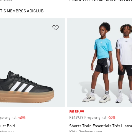
TIS MEMBROS ADICLUB
sta de Desejos
Adicionar à Lista de Desejos
 desconto
Preço com desconto
R$59,99
ço original
-40%
Desconto
R$129,99 Preço original
-50%
Desconto
urt Bold
Shorts Train Essentials Três Listra
rtswear
Kids Performance