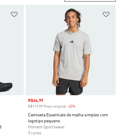
Adicionar à Lista de Desejos
Adicionar à
Preço com desconto
R$64,99
R$119,99 Preço original
-45%
Desconto
Camiseta Essentials de malha simples com
logotipo pequeno
B
Homem Sportswear
9 cores