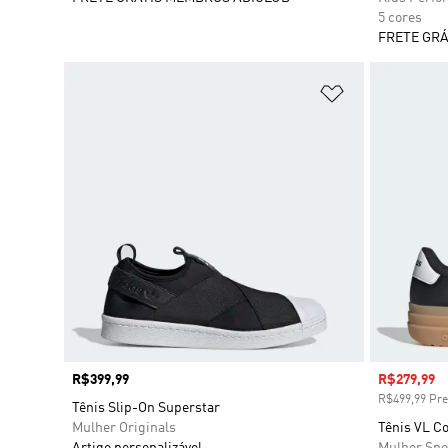
5 cores
FRETE GRÁ
Adicionar à Li
Preço
R$399,99
Preço com
R$279,99
R$499,99 Pre
Tênis Slip-On Superstar
Mulher Originals
Tênis VL Co
Artigo personalizável
Mulher Spo