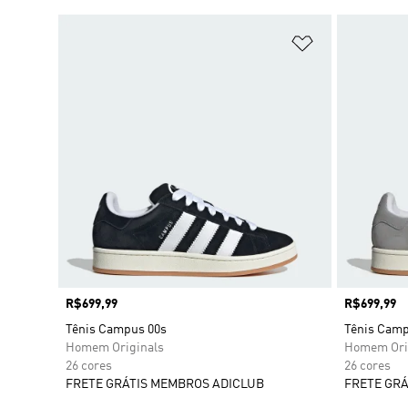
Adicionar à Li
Preço
R$699,99
Preço
R$699,99
Tênis Campus 00s
Tênis Camp
Homem Originals
Homem Ori
26 cores
26 cores
FRETE GRÁTIS MEMBROS ADICLUB
FRETE GRÁ