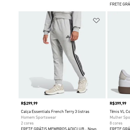
FRETE GRÁ
Adicionar à Li
Preço
R$299,99
Preço
R$399,99
Calça Essentials French Terry 3 listras
Tênis VL C
Homem Sportswear
Mulher Spo
2 cores
8 cores
FRETE GRÁTIS MEMBROS ADICLUB
Novo
FRETE GRÁ