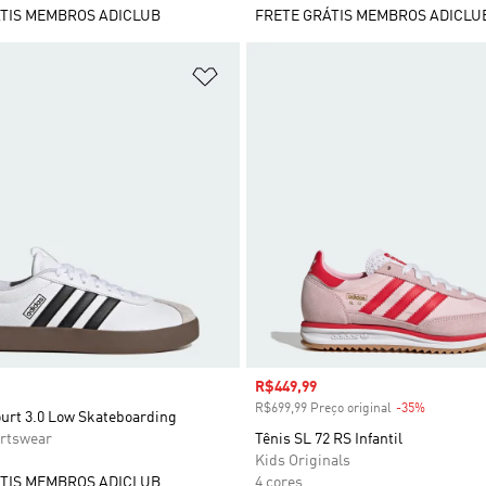
TIS MEMBROS ADICLUB
FRETE GRÁTIS MEMBROS ADICLU
sta de Desejos
Adicionar à Lista de Desejos
Preço com desconto
R$449,99
R$699,99 Preço original
-35%
Desconto
ourt 3.0 Low Skateboarding
rtswear
Tênis SL 72 RS Infantil
Kids Originals
TIS MEMBROS ADICLUB
4 cores