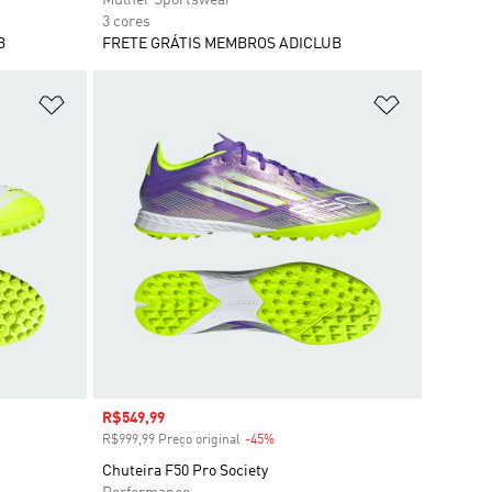
3 cores
B
FRETE GRÁTIS MEMBROS ADICLUB
Adicionar à Lista de Desejos
Adicionar à
Preço com desconto
R$549,99
R$999,99 Preço original
-45%
Desconto
Chuteira F50 Pro Society