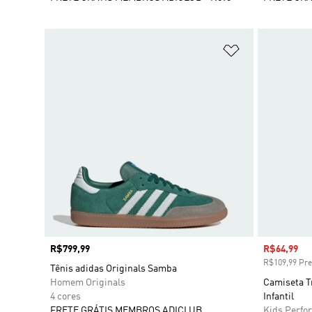
Adicionar à Li
Preço
R$799,99
Preço com
R$64,99
R$109,99 Pre
Tênis adidas Originals Samba
Homem Originals
Camiseta Tr
4 cores
Infantil
FRETE GRÁTIS MEMBROS ADICLUB
Kids Perfo