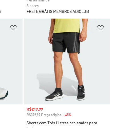
Performance
3 cores
B
FRETE GRÁTIS MEMBROS ADICLUB
Adicionar à Lista de Desejos
Adicionar à
Preço com desconto
R$219,99
R$399,99 Preço original
-45%
Desconto
Shorts com Três Listras projetados para