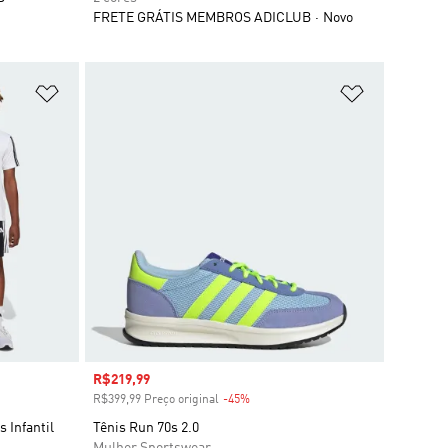
FRETE GRÁTIS MEMBROS ADICLUB
Novo
Adicionar à Lista de Desejos
Adicionar à
Preço com desconto
R$219,99
R$399,99 Preço original
-45%
Desconto
s Infantil
Tênis Run 70s 2.0
Mulher Sportswear