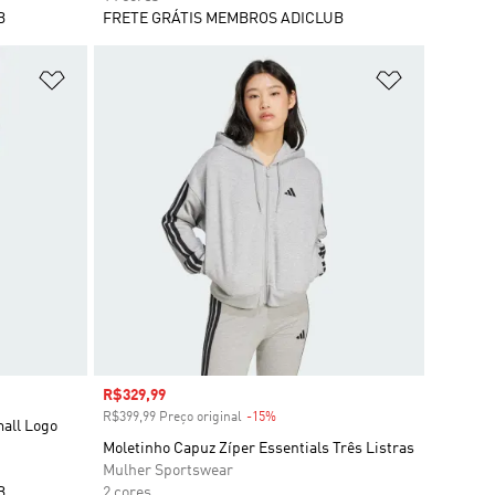
B
FRETE GRÁTIS MEMBROS ADICLUB
Adicionar à Lista de Desejos
Adicionar à
Preço com desconto
R$329,99
R$399,99 Preço original
-15%
Desconto
mall Logo
Moletinho Capuz Zíper Essentials Três Listras
Mulher Sportswear
B
2 cores