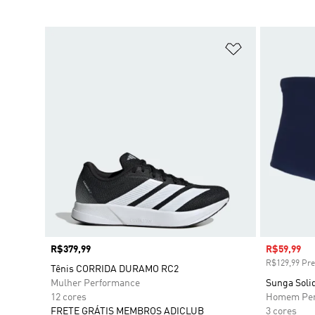
Adicionar à Li
Preço
R$379,99
Preço com
R$59,99
R$129,99 Pre
Tênis CORRIDA DURAMO RC2
Mulher Performance
Sunga Soli
12 cores
Homem Per
FRETE GRÁTIS MEMBROS ADICLUB
3 cores