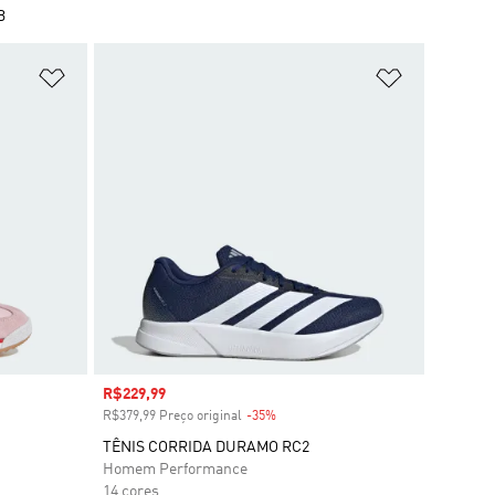
B
Adicionar à Lista de Desejos
Adicionar à
Preço com desconto
R$229,99
R$379,99 Preço original
-35%
Desconto
TÊNIS CORRIDA DURAMO RC2
Homem Performance
14 cores