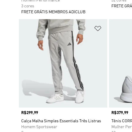
Homem Performance
32 cores
3 cores
FRETE GRÁ
FRETE GRÁTIS MEMBROS ADICLUB
Adicionar à Li
Preço
R$299,99
Preço
R$379,99
Calça Malha Simples Essentials Três Listras
Tênis COR
Homem Sportswear
Mulher Pe