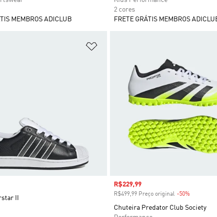
2 cores
TIS MEMBROS ADICLUB
FRETE GRÁTIS MEMBROS ADICLU
sta de Desejos
Adicionar à Lista de Desejos
Preço com desconto
R$229,99
R$499,99 Preço original
-50%
Desconto
star II
Chuteira Predator Club Society