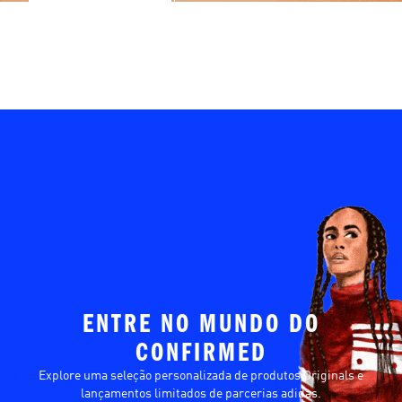
ENTRE NO MUNDO DO
CONFIRMED
Explore uma seleção personalizada de produtos Originals e
lançamentos limitados de parcerias adidas.