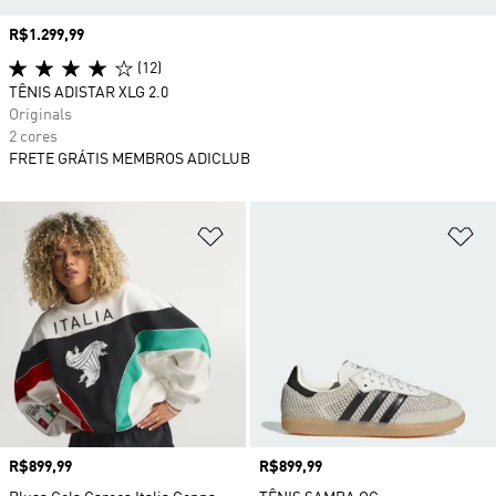
Preço
R$1.299,99
(12)
TÊNIS ADISTAR XLG 2.0
Originals
2 cores
FRETE GRÁTIS MEMBROS ADICLUB
Adicionar à Lista de Desejos
Ad
Preço
R$899,99
Preço
R$899,99