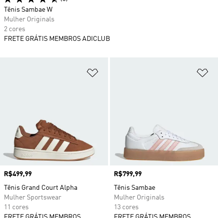
Tênis Sambae W
Mulher Originals
2 cores
FRETE GRÁTIS MEMBROS ADICLUB
Adicionar à Lista de Desejos
Ad
Preço
R$499,99
Preço
R$799,99
Tênis Grand Court Alpha
Tênis Sambae
Mulher Sportswear
Mulher Originals
11 cores
13 cores
FRETE GRÁTIS MEMBROS
FRETE GRÁTIS MEMBROS