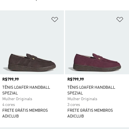
Adicionar à Lista de Desejos
Ad
Preço
R$799,99
Preço
R$799,99
TÊNIS LOAFER HANDBALL
TÊNIS LOAFER HANDBALL
SPEZIAL
SPEZIAL
Mulher Originals
Mulher Originals
4 cores
3 cores
FRETE GRÁTIS MEMBROS
FRETE GRÁTIS MEMBROS
ADICLUB
ADICLUB