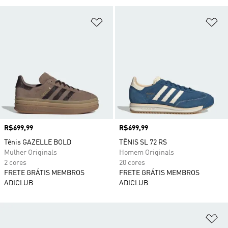
Adicionar à Lista de Desejos
Ad
Preço
R$699,99
Preço
R$699,99
Tênis GAZELLE BOLD
TÊNIS SL 72 RS
Mulher Originals
Homem Originals
2 cores
20 cores
FRETE GRÁTIS MEMBROS
FRETE GRÁTIS MEMBROS
ADICLUB
ADICLUB
Ad