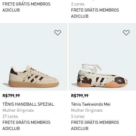
FRETE GRÁTIS MEMBROS
2 cores
ADICLUB
FRETE GRÁTIS MEMBROS
ADICLUB
Adicionar à Lista de Desejos
Ad
Preço
R$799,99
Preço
R$799,99
TÊNIS HANDBALL SPEZIAL
Tênis Taekwondo Mei
Mulher Originals
Mulher Originals
27 cores
5 cores
FRETE GRÁTIS MEMBROS
FRETE GRÁTIS MEMBROS
ADICLUB
ADICLUB