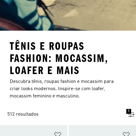
TÊNIS E ROUPAS
FASHION: MOCASSIM,
LOAFER E MAIS
Descubra tênis, roupas fashion e mocassim para
criar looks modernos. Inspire-se com loafer,
mocassim feminino e masculino.
1
512 resultados
Adicionar à Lista de Desejos
Ad