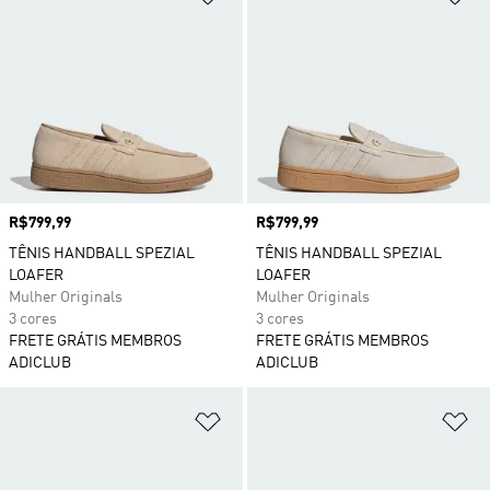
Preço
R$799,99
Preço
R$799,99
TÊNIS HANDBALL SPEZIAL
TÊNIS HANDBALL SPEZIAL
LOAFER
LOAFER
Mulher Originals
Mulher Originals
3 cores
3 cores
FRETE GRÁTIS MEMBROS
FRETE GRÁTIS MEMBROS
ADICLUB
ADICLUB
Adicionar à Lista de Desejos
Ad