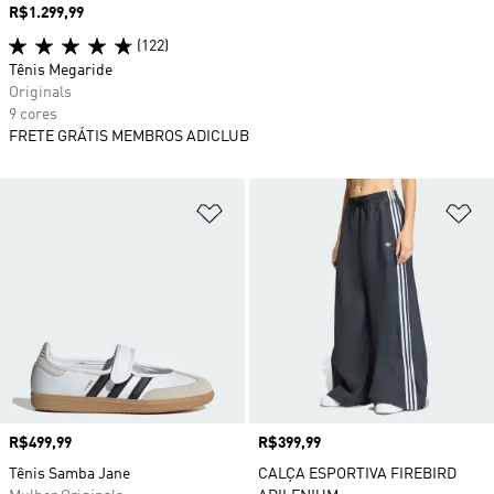
Preço
R$1.299,99
(122)
Tênis Megaride
Originals
9 cores
FRETE GRÁTIS MEMBROS ADICLUB
Adicionar à Lista de Desejos
Ad
Preço
R$499,99
Preço
R$399,99
Tênis Samba Jane
CALÇA ESPORTIVA FIREBIRD