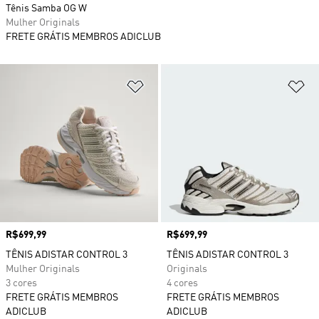
Tênis Samba OG W
Mulher Originals
FRETE GRÁTIS MEMBROS ADICLUB
Adicionar à Lista de Desejos
Ad
Preço
R$699,99
Preço
R$699,99
TÊNIS ADISTAR CONTROL 3
TÊNIS ADISTAR CONTROL 3
Mulher Originals
Originals
3 cores
4 cores
FRETE GRÁTIS MEMBROS
FRETE GRÁTIS MEMBROS
ADICLUB
ADICLUB