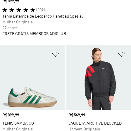
Preço
R$899,99
(509)
Tênis Estampa de Leopardo Handball Spezial
Mulher Originals
27 cores
FRETE GRÁTIS MEMBROS ADICLUB
Adicionar à Lista de Desejos
Ad
Preço
R$899,99
Preço
R$549,99
TÊNIS SAMBA OG
JAQUETA ARCHIVE BLOCKED
Mulher Originals
Homem Originals