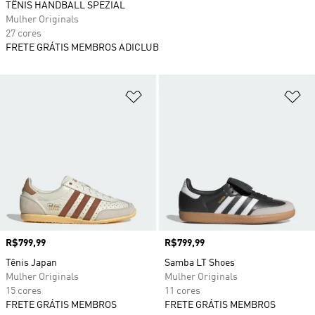
TÊNIS HANDBALL SPEZIAL
Mulher Originals
27 cores
FRETE GRÁTIS MEMBROS ADICLUB
Adicionar à Lista de Desejos
Ad
Preço
R$799,99
Preço
R$799,99
Tênis Japan
Samba LT Shoes
Mulher Originals
Mulher Originals
15 cores
11 cores
FRETE GRÁTIS MEMBROS
FRETE GRÁTIS MEMBROS