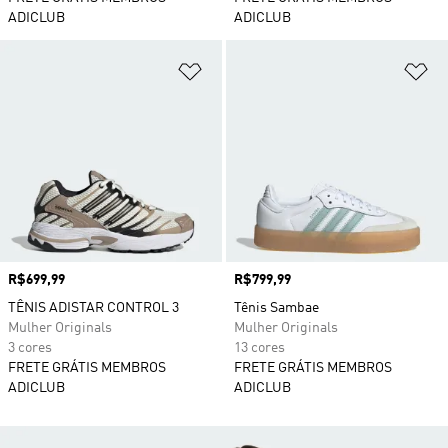
ADICLUB
ADICLUB
Adicionar à Lista de Desejos
Ad
Preço
R$699,99
Preço
R$799,99
TÊNIS ADISTAR CONTROL 3
Tênis Sambae
Mulher Originals
Mulher Originals
3 cores
13 cores
FRETE GRÁTIS MEMBROS
FRETE GRÁTIS MEMBROS
ADICLUB
ADICLUB