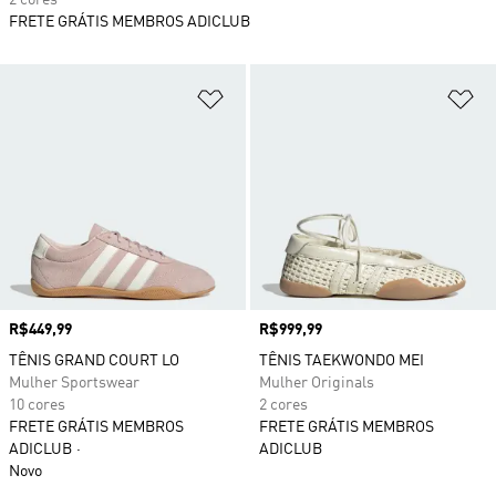
2 cores
FRETE GRÁTIS MEMBROS ADICLUB
Adicionar à Lista de Desejos
Ad
Preço
R$449,99
Preço
R$999,99
TÊNIS GRAND COURT LO
TÊNIS TAEKWONDO MEI
Mulher Sportswear
Mulher Originals
10 cores
2 cores
FRETE GRÁTIS MEMBROS
FRETE GRÁTIS MEMBROS
ADICLUB
ADICLUB
Novo