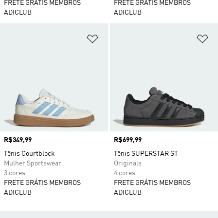
FRETE GRÁTIS MEMBROS
FRETE GRÁTIS MEMBROS
ADICLUB
ADICLUB
Adicionar à Lista de Desejos
Ad
Preço
R$349,99
Preço
R$699,99
Tênis Courtblock
Tênis SUPERSTAR ST
Mulher Sportswear
Originals
3 cores
4 cores
FRETE GRÁTIS MEMBROS
FRETE GRÁTIS MEMBROS
ADICLUB
ADICLUB