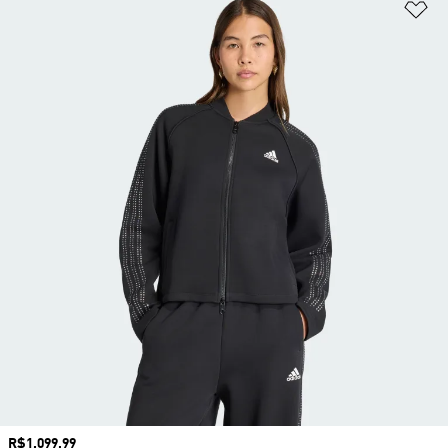
Ad
Preço
R$1.099,99