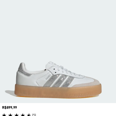
Preço
R$899,99
(5)