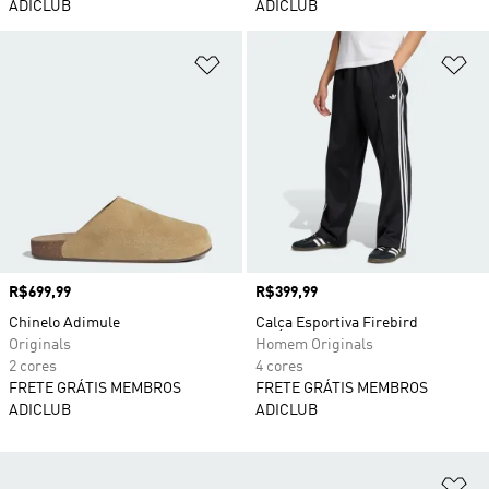
ADICLUB
ADICLUB
Adicionar à Lista de Desejos
Ad
Preço
R$699,99
Preço
R$399,99
Chinelo Adimule
Calça Esportiva Firebird
Originals
Homem Originals
2 cores
4 cores
FRETE GRÁTIS MEMBROS
FRETE GRÁTIS MEMBROS
ADICLUB
ADICLUB
Ad