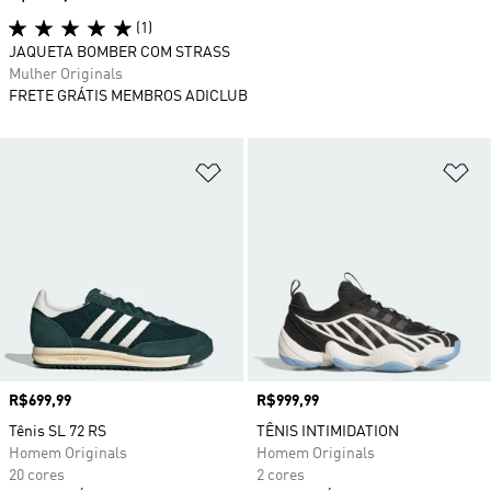
(1)
JAQUETA BOMBER COM STRASS
Mulher Originals
FRETE GRÁTIS MEMBROS ADICLUB
Adicionar à Lista de Desejos
Ad
Preço
R$699,99
Preço
R$999,99
Tênis SL 72 RS
TÊNIS INTIMIDATION
Homem Originals
Homem Originals
20 cores
2 cores