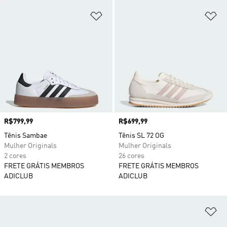
Adicionar à Lista de Desejos
Ad
Preço
R$799,99
Preço
R$699,99
Tênis Sambae
Tênis SL 72 OG
Mulher Originals
Mulher Originals
2 cores
26 cores
FRETE GRÁTIS MEMBROS
FRETE GRÁTIS MEMBROS
ADICLUB
ADICLUB
Ad