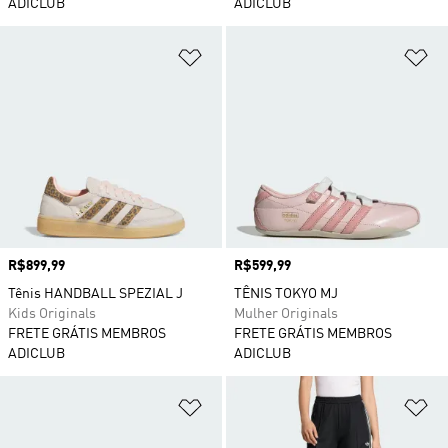
ADICLUB
ADICLUB
Adicionar à Lista de Desejos
Ad
Preço
R$899,99
Preço
R$599,99
Tênis HANDBALL SPEZIAL J
TÊNIS TOKYO MJ
Kids Originals
Mulher Originals
FRETE GRÁTIS MEMBROS
FRETE GRÁTIS MEMBROS
ADICLUB
ADICLUB
Adicionar à Lista de Desejos
Ad