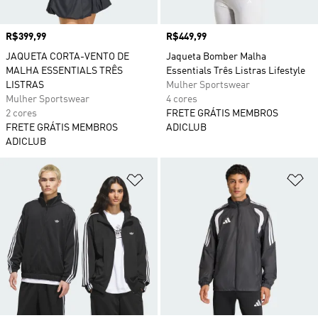
Preço
R$399,99
Preço
R$449,99
JAQUETA CORTA-VENTO DE
Jaqueta Bomber Malha
MALHA ESSENTIALS TRÊS
Essentials Três Listras Lifestyle
LISTRAS
Mulher Sportswear
Mulher Sportswear
4 cores
2 cores
FRETE GRÁTIS MEMBROS
FRETE GRÁTIS MEMBROS
ADICLUB
ADICLUB
Adicionar à Lista de Desejos
Ad