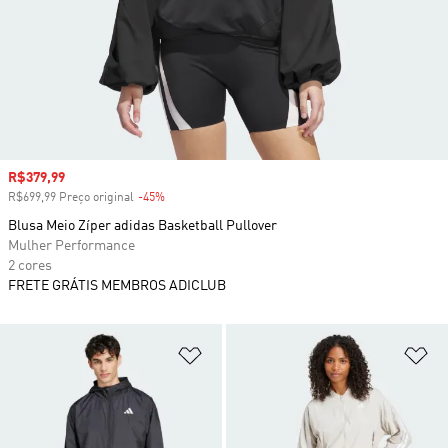
Preço com desconto
R$379,99
R$699,99 Preço original
-45%
Desconto
Blusa Meio Zíper adidas Basketball Pullover
Mulher Performance
2 cores
FRETE GRÁTIS MEMBROS ADICLUB
Adicionar à Lista de Desejos
Ad