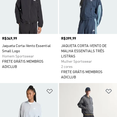
Preço
R$349,99
Preço
R$399,99
Jaqueta Corta-Vento Essential
JAQUETA CORTA-VENTO DE
Small Logo
MALHA ESSENTIALS TRÊS
Homem Sportswear
LISTRAS
FRETE GRÁTIS MEMBROS
Mulher Sportswear
ADICLUB
2 cores
FRETE GRÁTIS MEMBROS
ADICLUB
Adicionar à Lista de Desejos
Ad