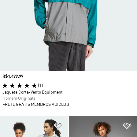
Preço
R$1.499,99
(11)
Jaqueta Corta-Vento Equipment
Homem Originals
FRETE GRÁTIS MEMBROS ADICLUB
Adicionar à Lista de Desejos
Ad