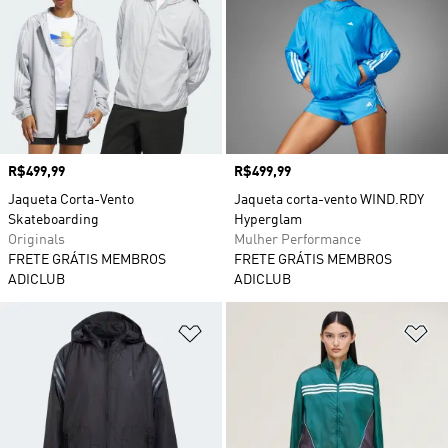
Preço
R$499,99
Preço
R$499,99
Jaqueta Corta-Vento
Jaqueta corta-vento WIND.RDY
Skateboarding
Hyperglam
Originals
Mulher Performance
FRETE GRÁTIS MEMBROS
FRETE GRÁTIS MEMBROS
ADICLUB
ADICLUB
Adicionar à Lista de Desejos
Ad