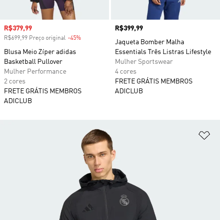
Preço com desconto
R$379,99
Preço
R$399,99
R$699,99 Preço original
-45%
Desconto
Jaqueta Bomber Malha
Blusa Meio Zíper adidas
Essentials Três Listras Lifestyle
Basketball Pullover
Mulher Sportswear
Mulher Performance
4 cores
2 cores
FRETE GRÁTIS MEMBROS
FRETE GRÁTIS MEMBROS
ADICLUB
ADICLUB
Ad