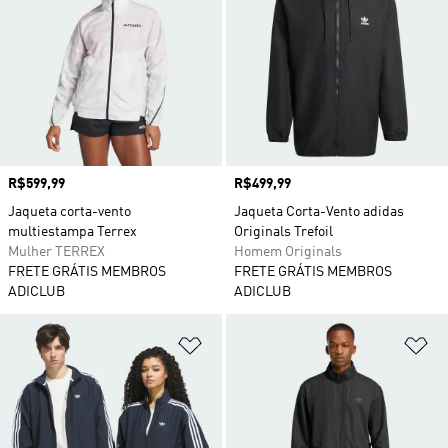
Preço
R$599,99
Preço
R$499,99
Jaqueta corta-vento
Jaqueta Corta-Vento adidas
multiestampa Terrex
Originals Trefoil
Mulher TERREX
Homem Originals
FRETE GRÁTIS MEMBROS
FRETE GRÁTIS MEMBROS
ADICLUB
ADICLUB
Adicionar à Lista de Desejos
Ad