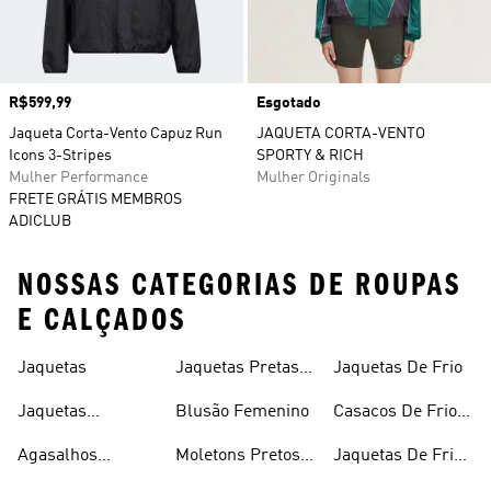
Preço
R$599,99
Esgotado
Jaqueta Corta-Vento Capuz Run
JAQUETA CORTA-VENTO
Icons 3-Stripes
SPORTY & RICH
Mulher Performance
Mulher Originals
FRETE GRÁTIS MEMBROS
ADICLUB
NOSSAS CATEGORIAS DE ROUPAS
E CALÇADOS
Jaquetas
Jaquetas Pretas
Jaquetas De Frio
Masculinas
Jaquetas
Blusão Femenino
Casacos De Frio
Masculinas
Masculinos
Agasalhos
Moletons Pretos
Jaquetas De Frio
Femininos
Masculinos
Feminino