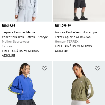
Preço
R$449,99
Preço
R$1.099,99
Jaqueta Bomber Malha
Anorak Corta-Vento Estampa
Essentials Três Listras Lifestyle
Terrex Xploric CLIMA365
Mulher Sportswear
Homem TERREX
4 cores
FRETE GRÁTIS MEMBROS
FRETE GRÁTIS MEMBROS
ADICLUB
ADICLUB
Adicionar à Lista de Desejos
Ad