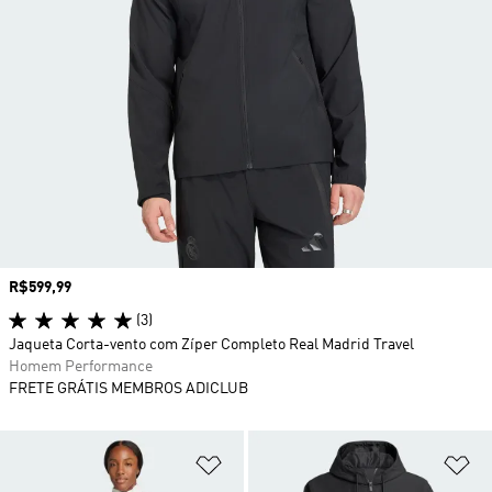
Preço
R$599,99
(3)
Jaqueta Corta-vento com Zíper Completo Real Madrid Travel
Homem Performance
FRETE GRÁTIS MEMBROS ADICLUB
Adicionar à Lista de Desejos
Ad