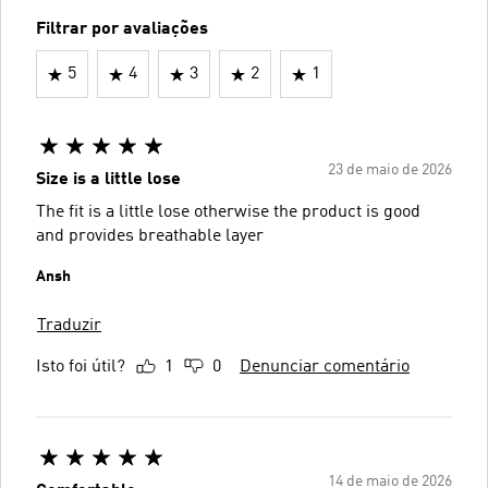
Filtrar por avaliações
5
4
3
2
1
23 de maio de 2026
Size is a little lose
The fit is a little lose otherwise the product is good
and provides breathable layer
Ansh
Traduzir
Isto foi útil?
1
0
Denunciar comentário
14 de maio de 2026