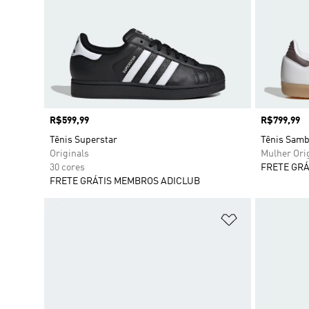
Preço
R$599,99
Preço
R$799,99
Tênis Superstar
Tênis Sam
Originals
Mulher Ori
30 cores
FRETE GRÁ
FRETE GRÁTIS MEMBROS ADICLUB
Adicionar à Li