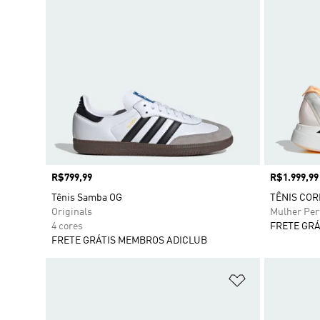
Preço
R$799,99
Preço
R$1.999,99
Tênis Samba OG
TÊNIS COR
Originals
Mulher Pe
4 cores
FRETE GRÁ
FRETE GRÁTIS MEMBROS ADICLUB
Adicionar à Li