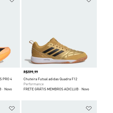
Preço
R$599,99
S PRO 4
Chuteira Futsal adidas Quadra F12
Performance
B
Novo
FRETE GRÁTIS MEMBROS ADICLUB
Novo
Adicionar à Lista de Desejos
Adicionar à