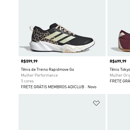
Preço
R$599,99
Preço
R$699,99
Tênis de Treino Rapidmove Go
Tênis Toky
Mulher Performance
Mulher Ori
5 cores
FRETE GRÁ
FRETE GRÁTIS MEMBROS ADICLUB
Novo
Adicionar à Li