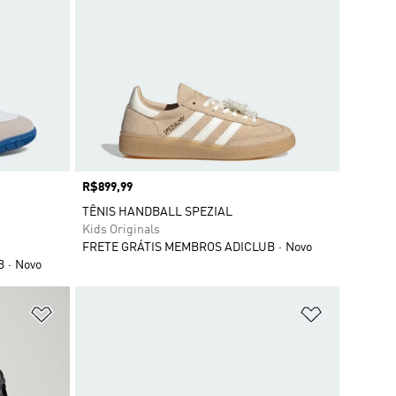
Preço
R$899,99
TÊNIS HANDBALL SPEZIAL
Kids Originals
FRETE GRÁTIS MEMBROS ADICLUB
Novo
B
Novo
Adicionar à Lista de Desejos
Adicionar à