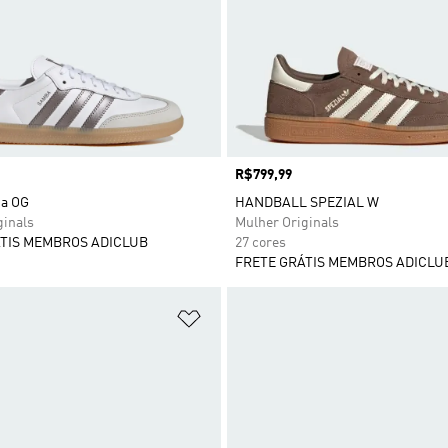
Preço
R$799,99
ba OG
HANDBALL SPEZIAL W
ginals
Mulher Originals
TIS MEMBROS ADICLUB
27 cores
FRETE GRÁTIS MEMBROS ADICLU
sta de Desejos
Adicionar à Lista de Desejos