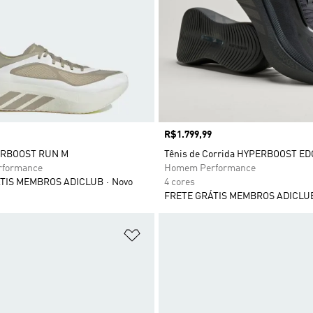
Preço
R$1.799,99
ERBOOST RUN M
Tênis de Corrida HYPERBOOST ED
formance
Homem Performance
TIS MEMBROS ADICLUB
Novo
4 cores
FRETE GRÁTIS MEMBROS ADICLU
sta de Desejos
Adicionar à Lista de Desejos