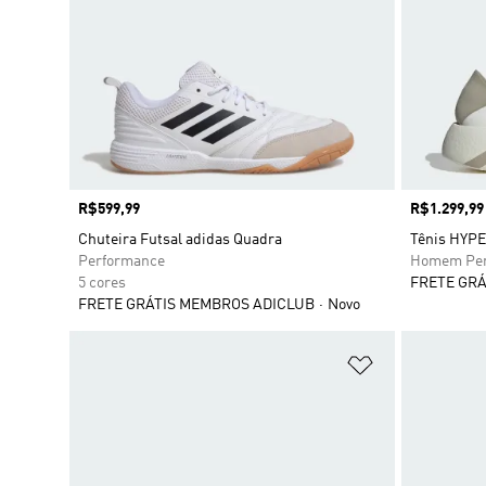
Preço
R$599,99
Preço
R$1.299,99
Chuteira Futsal adidas Quadra
Tênis HYP
Performance
Homem Per
5 cores
FRETE GRÁ
FRETE GRÁTIS MEMBROS ADICLUB
Novo
Adicionar à Li