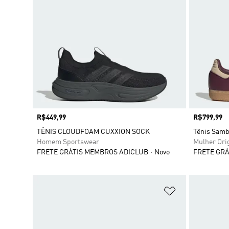
Preço
R$449,99
Preço
R$799,99
TÊNIS CLOUDFOAM CUXXION SOCK
Tênis Sam
Homem Sportswear
Mulher Ori
FRETE GRÁTIS MEMBROS ADICLUB
Novo
FRETE GRÁ
Adicionar à Li