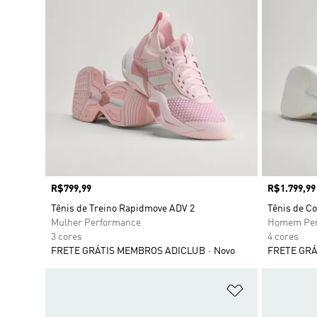
Preço
R$799,99
Preço
R$1.799,99
Tênis de Treino Rapidmove ADV 2
Tênis de 
Mulher Performance
Homem Per
3 cores
4 cores
FRETE GRÁTIS MEMBROS ADICLUB
Novo
FRETE GRÁ
Adicionar à Li