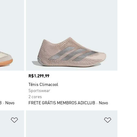
Preço
R$1.299,99
Tênis Climacool
Sportswear
2 cores
B
Novo
FRETE GRÁTIS MEMBROS ADICLUB
Novo
Adicionar à Lista de Desejos
Adicionar à