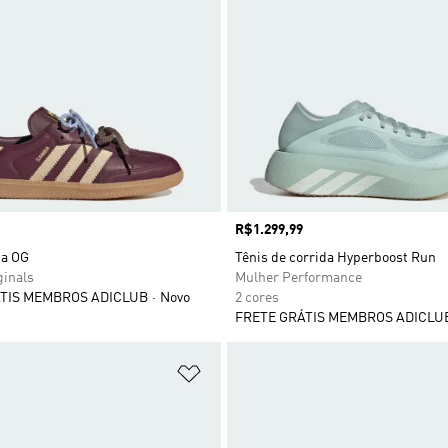
Preço
R$1.299,99
ba OG
Tênis de corrida Hyperboost Run
ginals
Mulher Performance
TIS MEMBROS ADICLUB
Novo
2 cores
FRETE GRÁTIS MEMBROS ADICLU
sta de Desejos
Adicionar à Lista de Desejos