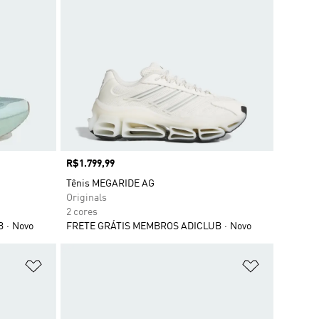
Preço
R$1.799,99
Tênis MEGARIDE AG
Originals
2 cores
B
Novo
FRETE GRÁTIS MEMBROS ADICLUB
Novo
Adicionar à Lista de Desejos
Adicionar à