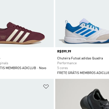
Preço
R$599,99
o
Chuteira Futsal adidas Quadra
ginals
Performance
TIS MEMBROS ADICLUB
Novo
5 cores
FRETE GRÁTIS MEMBROS ADICLU
sta de Desejos
Adicionar à Lista de Desejos