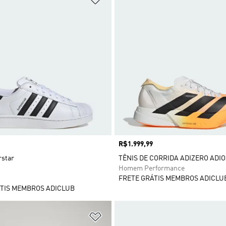
Preço
R$1.999,99
rstar
TÊNIS DE CORRIDA ADIZERO ADIO
Homem Performance
FRETE GRÁTIS MEMBROS ADICLU
TIS MEMBROS ADICLUB
sta de Desejos
Adicionar à Lista de Desejos