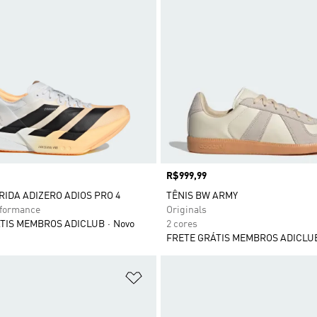
Preço
R$999,99
RIDA ADIZERO ADIOS PRO 4
TÊNIS BW ARMY
rformance
Originals
TIS MEMBROS ADICLUB
Novo
2 cores
FRETE GRÁTIS MEMBROS ADICLU
sta de Desejos
Adicionar à Lista de Desejos