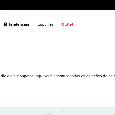
be
🩰 Tendências
Esportes
Outlet
o dia a dia e sapatos, aqui você encontra todas as coleções de ca
sta de Desejos
Adicionar à Lista de Desejos