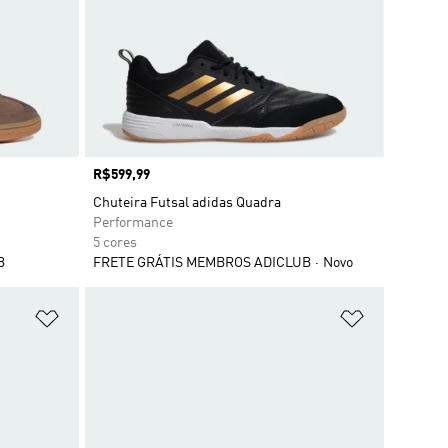
Preço
R$599,99
Chuteira Futsal adidas Quadra
Performance
5 cores
B
FRETE GRÁTIS MEMBROS ADICLUB
Novo
Adicionar à Lista de Desejos
Adicionar à