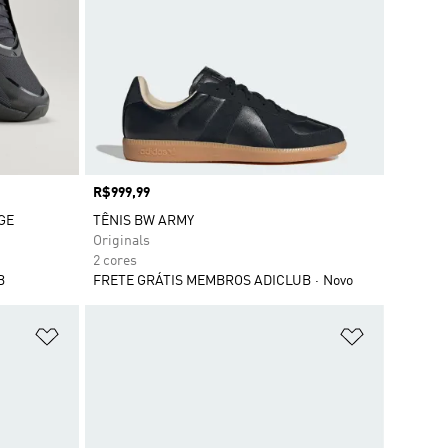
Preço
R$999,99
GE
TÊNIS BW ARMY
Originals
2 cores
B
FRETE GRÁTIS MEMBROS ADICLUB
Novo
Adicionar à Lista de Desejos
Adicionar à