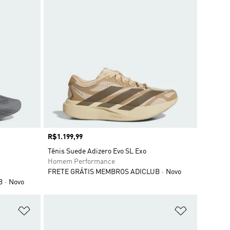
Preço
R$1.199,99
Tênis Suede Adizero Evo SL Exo
Homem Performance
FRETE GRÁTIS MEMBROS ADICLUB
Novo
B
Novo
Adicionar à Lista de Desejos
Adicionar à