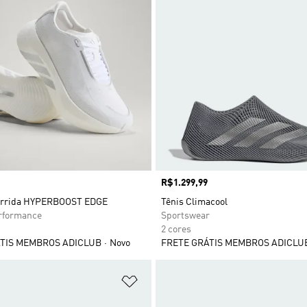
Preço
R$1.299,99
Corrida HYPERBOOST EDGE
Tênis Climacool
formance
Sportswear
2 cores
TIS MEMBROS ADICLUB
Novo
FRETE GRÁTIS MEMBROS ADICLU
sta de Desejos
Adicionar à Lista de Desejos