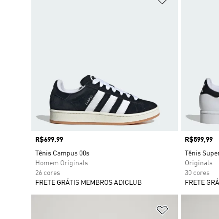
Preço
R$699,99
Preço
R$599,99
Tênis Campus 00s
Tênis Supe
Homem Originals
Originals
26 cores
30 cores
FRETE GRÁTIS MEMBROS ADICLUB
FRETE GRÁ
Adicionar à Li