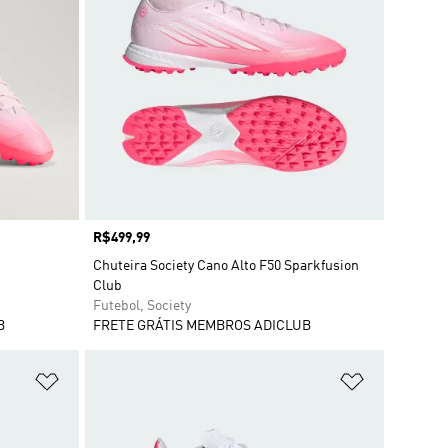
Preço
R$499,99
Chuteira Society Cano Alto F50 Sparkfusion
Club
Futebol, Society
B
FRETE GRÁTIS MEMBROS ADICLUB
Adicionar à Lista de Desejos
Adicionar à