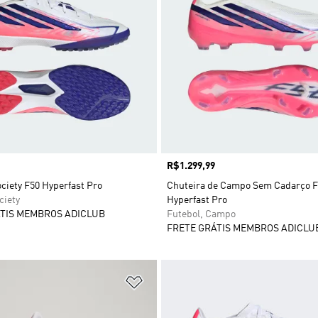
Preço
R$1.299,99
ciety F50 Hyperfast Pro
Chuteira de Campo Sem Cadarço 
ciety
Hyperfast Pro
TIS MEMBROS ADICLUB
Futebol, Campo
FRETE GRÁTIS MEMBROS ADICLU
sta de Desejos
Adicionar à Lista de Desejos