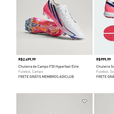
Preço
R$2.499,99
Preço
R$999,99
Chuteira de Campo F50 Hyperfast Elite
Chuteira So
Futebol, Campo
Futebol, So
FRETE GRÁTIS MEMBROS ADICLUB
FRETE GRÁ
Adicionar à Li