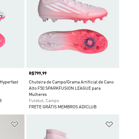
Preço
R$799,99
Hyperfast
Chuteira de Campo/Grama Artificial de Cano
Alto F50 SPARKFUSION LEAGUE para
Mulheres
B
Futebol, Campo
FRETE GRÁTIS MEMBROS ADICLUB
Adicionar à Lista de Desejos
Adicionar à