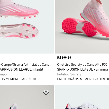
Preço
R$699,99
e Campo/Grama Artificial de Cano
Chuteira Society de Cano Alto F50
PARKFUSION LEAGUE Infantil
SPARKFUSION LEAGUE Feminina
ampo
Futebol, Society
TIS MEMBROS ADICLUB
FRETE GRÁTIS MEMBROS ADICLU
sta de Desejos
Adicionar à Lista de Desejos