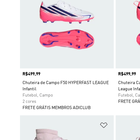
Preço
R$499,99
Preço
R$499,99
Chuteira de Campo F50 HYPERFAST LEAGUE
Chuteira C
Infantil
League Infa
Futebol, Campo
Futebol, C
2 cores
FRETE GRÁ
FRETE GRÁTIS MEMBROS ADICLUB
Adicionar à Li