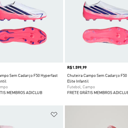
Preço
R$1.599,99
ampo Sem Cadarço F50 Hyperfast
Chuteira Campo Sem Cadarço F50 
ntil
Elite Infantil
ampo
Futebol, Campo
TIS MEMBROS ADICLUB
FRETE GRÁTIS MEMBROS ADICLU
sta de Desejos
Adicionar à Lista de Desejos