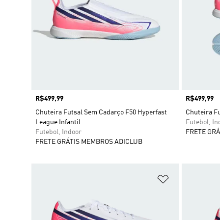
Preço
R$499,99
Preço
R$499,99
Chuteira Futsal Sem Cadarço F50 Hyperfast
Chuteira Fu
League Infantil
Futebol, In
Futebol, Indoor
FRETE GRÁ
FRETE GRÁTIS MEMBROS ADICLUB
Adicionar à Li