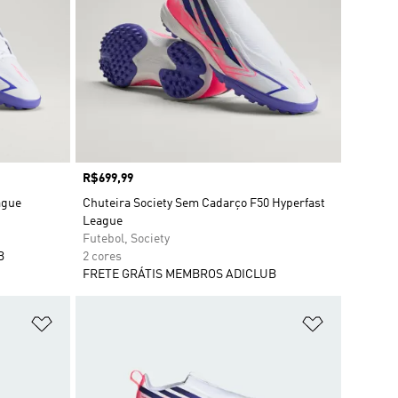
Preço
R$699,99
ague
Chuteira Society Sem Cadarço F50 Hyperfast
League
Futebol, Society
B
2 cores
FRETE GRÁTIS MEMBROS ADICLUB
Adicionar à Lista de Desejos
Adicionar à