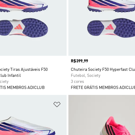
Preço
R$399,99
ciety Tiras Ajustáveis F50
Chuteira Society F50 Hyperfast Clu
lub Infantil
Futebol, Society
ciety
3 cores
TIS MEMBROS ADICLUB
FRETE GRÁTIS MEMBROS ADICLU
sta de Desejos
Adicionar à Lista de Desejos