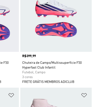
Preço
R$399,99
ie F50
Chuteira de Campo/Multissuperfície F50
Hyperfast Club Infantil
Futebol, Campo
3 cores
B
FRETE GRÁTIS MEMBROS ADICLUB
Adicionar à Lista de Desejos
Adicionar à