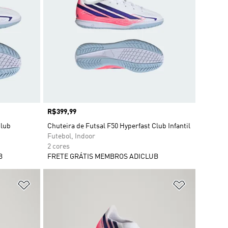
Preço
R$399,99
Club
Chuteira de Futsal F50 Hyperfast Club Infantil
Futebol, Indoor
2 cores
B
FRETE GRÁTIS MEMBROS ADICLUB
Adicionar à Lista de Desejos
Adicionar à