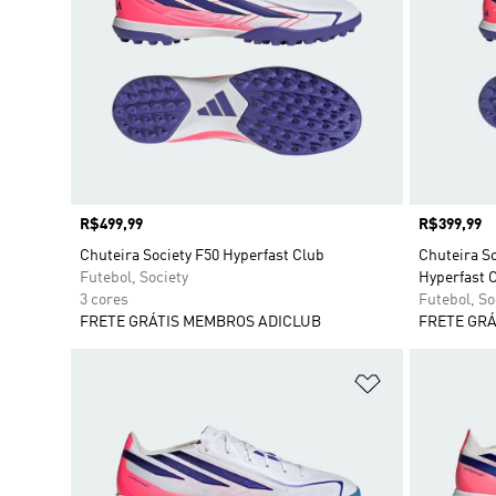
Preço
R$499,99
Preço
R$399,99
Chuteira Society F50 Hyperfast Club
Chuteira So
Futebol, Society
Hyperfast C
3 cores
Futebol, So
FRETE GRÁTIS MEMBROS ADICLUB
FRETE GRÁ
Adicionar à Li