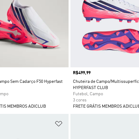
Preço
R$499,99
ampo Sem Cadarço F50 Hyperfast
Chuteira de Campo/Multissuperfíc
HYPERFAST CLUB
ampo
Futebol, Campo
3 cores
TIS MEMBROS ADICLUB
FRETE GRÁTIS MEMBROS ADICLU
sta de Desejos
Adicionar à Lista de Desejos