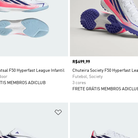
Preço
R$699,99
tsal F50 Hyperfast League Infantil
Chuteira Society F50 Hyperfast Le
door
Futebol, Society
TIS MEMBROS ADICLUB
3 cores
FRETE GRÁTIS MEMBROS ADICLU
sta de Desejos
Adicionar à Lista de Desejos