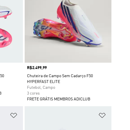
Preço
R$2.499,99
F50
Chuteira de Campo Sem Cadarço F50
HYPERFAST ELITE
Futebol, Campo
B
3 cores
FRETE GRÁTIS MEMBROS ADICLUB
Adicionar à Lista de Desejos
Adicionar à