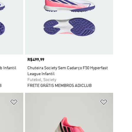
Preço
R$499,99
b Infantil
Chuteira Society Sem Cadarço F50 Hyperfast
League Infantil
Futebol, Society
B
FRETE GRÁTIS MEMBROS ADICLUB
Adicionar à Lista de Desejos
Adicionar à