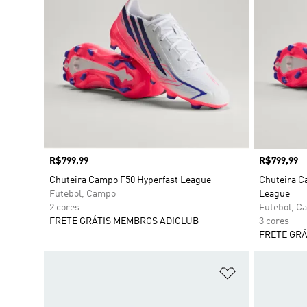
Preço
R$799,99
Preço
R$799,99
Chuteira Campo F50 Hyperfast League
Chuteira C
Futebol, Campo
League
2 cores
Futebol, C
FRETE GRÁTIS MEMBROS ADICLUB
3 cores
FRETE GRÁ
Adicionar à Li