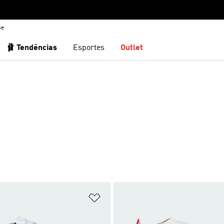
be
🩰 Tendências
Esportes
Outlet
sta de Desejos
Adicionar à Lista de Desejos