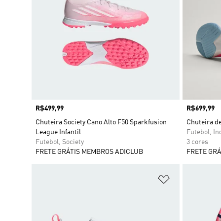
Preço
R$499,99
Preço
R$699,99
Chuteira Society Cano Alto F50 Sparkfusion
Chuteira d
League Infantil
Futebol, In
Futebol, Society
3 cores
FRETE GRÁTIS MEMBROS ADICLUB
FRETE GRÁ
Adicionar à Li