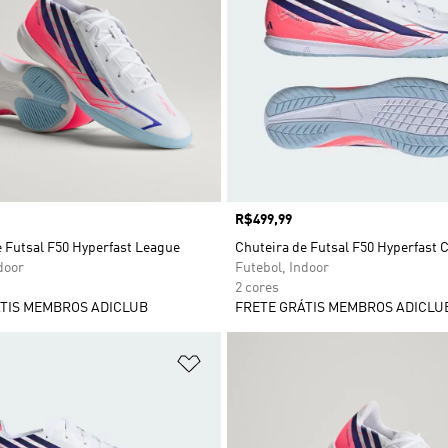
Preço
R$499,99
e Futsal F50 Hyperfast League
Chuteira de Futsal F50 Hyperfast 
door
Futebol, Indoor
2 cores
TIS MEMBROS ADICLUB
FRETE GRÁTIS MEMBROS ADICLU
sta de Desejos
Adicionar à Lista de Desejos