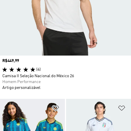
Preço
R$449,99
(4)
Camisa II Seleção Nacional do México 26
Homem Performance
Artigo personalizável
Adicionar à Lista de Desejos
Ad