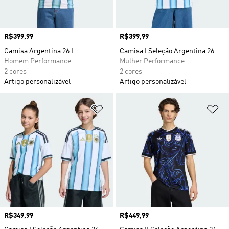
Preço
R$399,99
Preço
R$399,99
Camisa Argentina 26 I
Camisa I Seleção Argentina 26
Homem Performance
Mulher Performance
2 cores
2 cores
Artigo personalizável
Artigo personalizável
Adicionar à Lista de Desejos
Ad
Preço
R$349,99
Preço
R$449,99