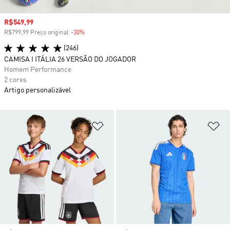
Preço com desconto
R$549,99
R$799,99 Preço original
-30%
Desconto
(246)
CAMISA I ITÁLIA 26 VERSÃO DO JOGADOR
Homem Performance
2 cores
Artigo personalizável
Adicionar à Lista de Desejos
Ad