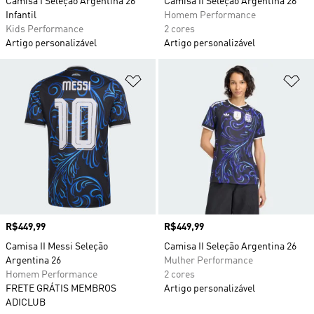
Camisa I Seleção Argentina 26
Camisa II Seleção Argentina 26
Infantil
Homem Performance
Kids Performance
2 cores
Artigo personalizável
Artigo personalizável
Adicionar à Lista de Desejos
Ad
Preço
R$449,99
Preço
R$449,99
Camisa II Messi Seleção
Camisa II Seleção Argentina 26
Argentina 26
Mulher Performance
Homem Performance
2 cores
FRETE GRÁTIS MEMBROS
Artigo personalizável
ADICLUB