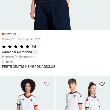
Preço com desconto
R$329,99
R$449,99 Preço original
-25%
Desconto
(44)
Camisa II Alemanha 26
Homem Performance
2 cores
FRETE GRÁTIS MEMBROS ADICLUB
Adicionar à Lista de Desejos
Ad