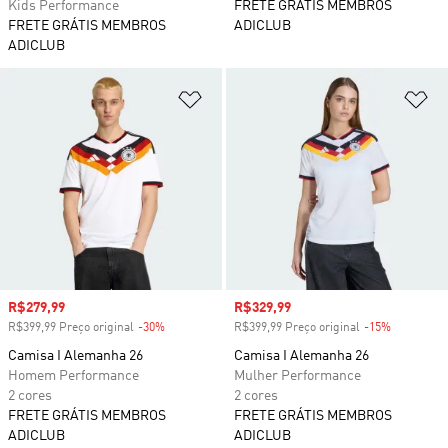
Kids Performance
FRETE GRÁTIS MEMBROS
FRETE GRÁTIS MEMBROS
ADICLUB
ADICLUB
Adicionar à Lista de Desejos
Ad
Preço com desconto
R$279,99
Preço com desconto
R$329,99
R$399,99 Preço original
-30%
Desconto
R$399,99 Preço original
-15%
Desconto
Camisa I Alemanha 26
Camisa I Alemanha 26
Homem Performance
Mulher Performance
2 cores
2 cores
FRETE GRÁTIS MEMBROS
FRETE GRÁTIS MEMBROS
ADICLUB
ADICLUB