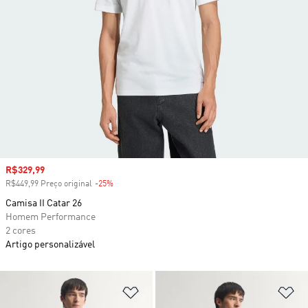
Preço com desconto
R$329,99
R$449,99 Preço original
-25%
Desconto
Camisa II Catar 26
Homem Performance
2 cores
Artigo personalizável
Adicionar à Lista de Desejos
Ad