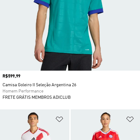
Preço
R$599,99
Camisa Goleiro II Seleção Argentina 26
Homem Performance
FRETE GRÁTIS MEMBROS ADICLUB
Adicionar à Lista de Desejos
Ad