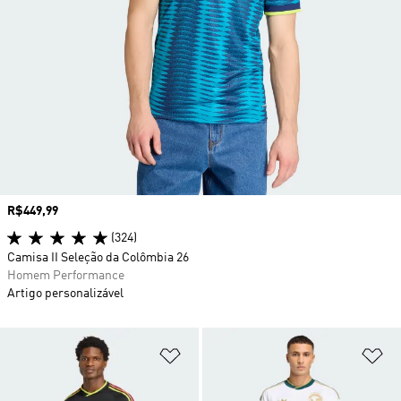
Preço
R$449,99
(324)
Camisa II Seleção da Colômbia 26
Homem Performance
Artigo personalizável
Adicionar à Lista de Desejos
Ad