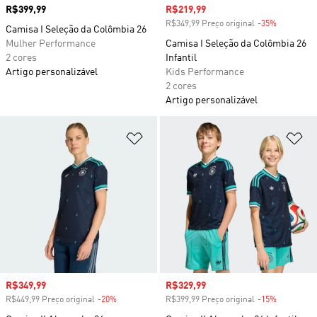
Preço
R$399,99
Preço com desconto
R$219,99
R$349,99 Preço original
-35%
Desconto
Camisa I Seleção da Colômbia 26
Mulher Performance
Camisa I Seleção da Colômbia 26
2 cores
Infantil
Artigo personalizável
Kids Performance
2 cores
Artigo personalizável
Adicionar à Lista de Desejos
Ad
Preço com desconto
R$349,99
Preço com desconto
R$329,99
R$449,99 Preço original
-20%
Desconto
R$399,99 Preço original
-15%
Desconto