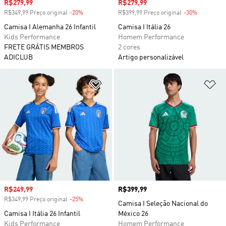
Preço com desconto
R$279,99
Preço com desconto
R$279,99
R$349,99 Preço original
-20%
Desconto
R$399,99 Preço original
-30%
Desconto
Camisa I Alemanha 26 Infantil
Camisa I Itália 26
Kids Performance
Homem Performance
FRETE GRÁTIS MEMBROS
2 cores
ADICLUB
Artigo personalizável
Adicionar à Lista de Desejos
Ad
Preço com desconto
R$249,99
Preço
R$399,99
R$349,99 Preço original
-25%
Desconto
Camisa I Seleção Nacional do
Camisa I Itália 26 Infantil
México 26
Kids Performance
Homem Performance