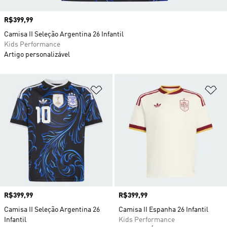
Preço
R$399,99
Camisa II Seleção Argentina 26 Infantil
Kids Performance
Artigo personalizável
Adicionar à Lista de Desejos
Ad
Preço
R$399,99
Preço
R$399,99
Camisa II Seleção Argentina 26
Camisa II Espanha 26 Infantil
Infantil
Kids Performance