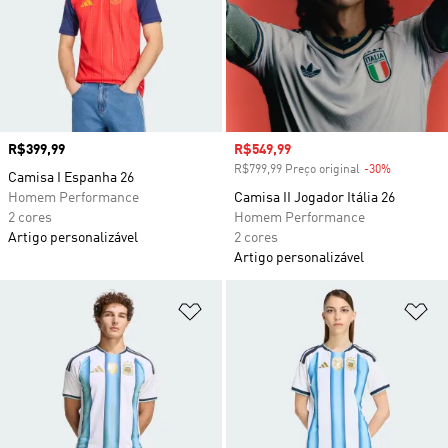
Preço
R$399,99
Preço com desconto
R$549,99
R$799,99 Preço original
-30%
Desconto
Camisa I Espanha 26
Homem Performance
Camisa II Jogador Itália 26
2 cores
Homem Performance
Artigo personalizável
2 cores
Artigo personalizável
Adicionar à Lista de Desejos
Ad