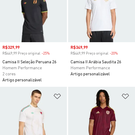
Preço com desconto
R$329,99
Preço com desconto
R$349,99
R$449,99 Preço original
-25%
Desconto
R$449,99 Preço original
-20%
Desconto
Camisa II Seleção Peruana 26
Camisa II Arábia Saudita 26
Homem Performance
Homem Performance
2 cores
Artigo personalizável
Artigo personalizável
Adicionar à Lista de Desejos
Ad