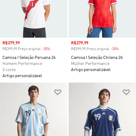
Preço com desconto
R$279,99
Preço com desconto
R$279,99
R$399,99 Preço original
-30%
Desconto
R$399,99 Preço original
-30%
Desconto
Camisa I Seleção Peruana 26
Camisa I Seleção Chilena 26
Homem Performance
Mulher Performance
2 cores
Artigo personalizável
Artigo personalizável
Adicionar à Lista de Desejos
Ad