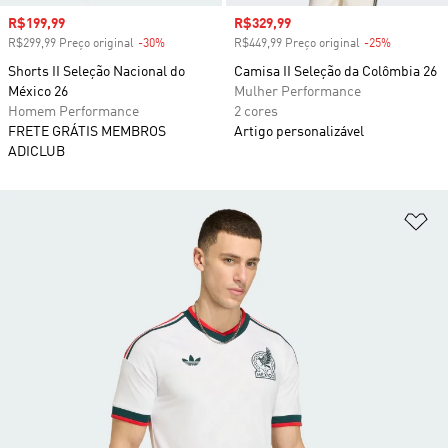
Preço com desconto
R$199,99
Preço com desconto
R$329,99
R$299,99 Preço original
-30%
Desconto
R$449,99 Preço original
-25%
Desconto
Shorts II Seleção Nacional do
Camisa II Seleção da Colômbia 26
México 26
Mulher Performance
Homem Performance
2 cores
FRETE GRÁTIS MEMBROS
Artigo personalizável
ADICLUB
Ad