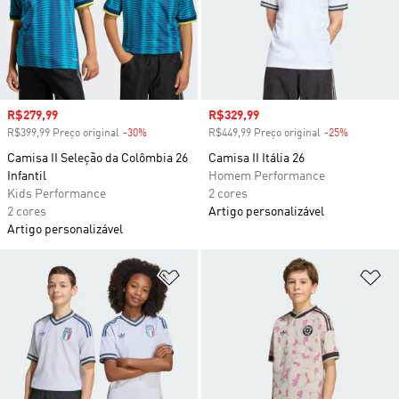
Preço com desconto
R$279,99
Preço com desconto
R$329,99
R$399,99 Preço original
-30%
Desconto
R$449,99 Preço original
-25%
Desconto
Camisa II Seleção da Colômbia 26
Camisa II Itália 26
Infantil
Homem Performance
Kids Performance
2 cores
2 cores
Artigo personalizável
Artigo personalizável
Adicionar à Lista de Desejos
Ad