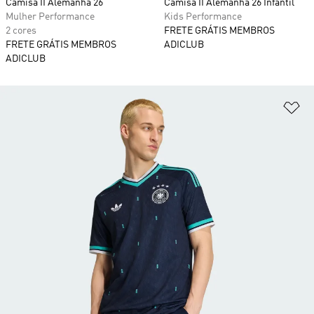
Camisa II Alemanha 26
Camisa II Alemanha 26 Infantil
Mulher Performance
Kids Performance
2 cores
FRETE GRÁTIS MEMBROS
FRETE GRÁTIS MEMBROS
ADICLUB
ADICLUB
Ad