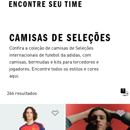
ENCONTRE SEU TIME
Argentina
Chile
Pe
CAMISAS DE SELEÇÕES
Confira a coleção de camisas de Seleções
internacionais de futebol da adidas, com
camisas, bermudas e kits para torcedores e
jogadores. Encontre todos os estilos e cores
aqui.
1
266 resultados
Adicionar à Lista de Desejos
Ad