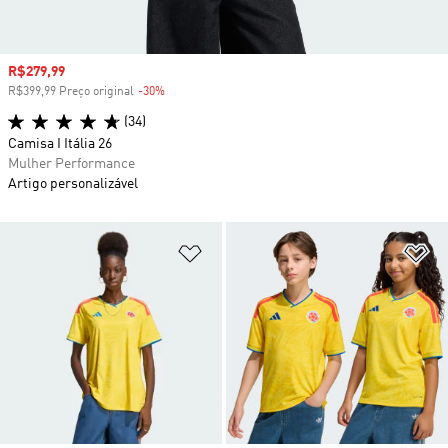
Preço com desconto
R$279,99
R$399,99 Preço original
-30%
Desconto
(34)
Camisa I Itália 26
Mulher Performance
Artigo personalizável
Adicionar à Lista de Desejos
Ad