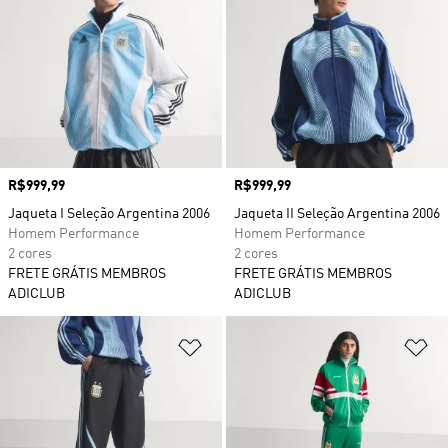
Preço
R$999,99
Preço
R$999,99
Jaqueta I Seleção Argentina 2006
Jaqueta II Seleção Argentina 2006
Homem Performance
Homem Performance
2 cores
2 cores
FRETE GRÁTIS MEMBROS
FRETE GRÁTIS MEMBROS
ADICLUB
ADICLUB
Adicionar à Lista de Desejos
Ad