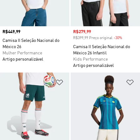
Preço
R$449,99
Preço com desconto
R$279,99
R$399,99 Preço original
-30%
Desconto
Camisa II Seleção Nacional do
México 26
Camisa II Seleção Nacional do
Mulher Performance
México 26 Infantil
Artigo personalizável
Kids Performance
Artigo personalizável
Adicionar à Lista de Desejos
Ad