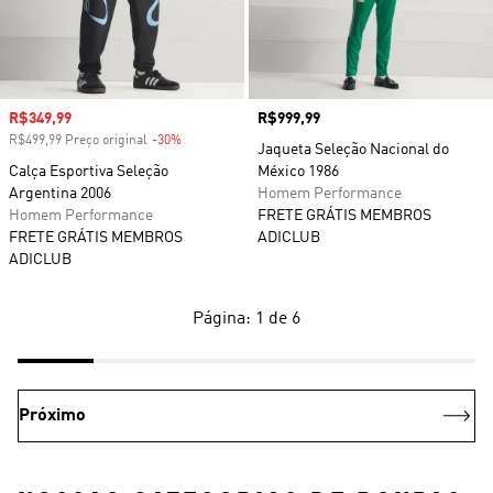
Preço com desconto
R$349,99
Preço
R$999,99
R$499,99 Preço original
-30%
Desconto
Jaqueta Seleção Nacional do
Calça Esportiva Seleção
México 1986
Argentina 2006
Homem Performance
Homem Performance
FRETE GRÁTIS MEMBROS
FRETE GRÁTIS MEMBROS
ADICLUB
ADICLUB
Página: 1 de 6
Próximo