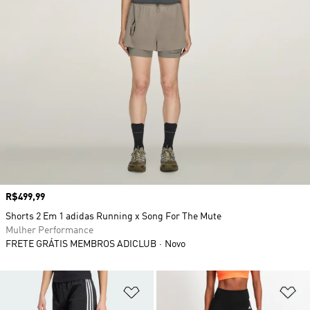
Preço
R$499,99
Shorts 2 Em 1 adidas Running x Song For The Mute
Mulher Performance
FRETE GRÁTIS MEMBROS ADICLUB
Novo
Adicionar à Lista de Desejos
Ad