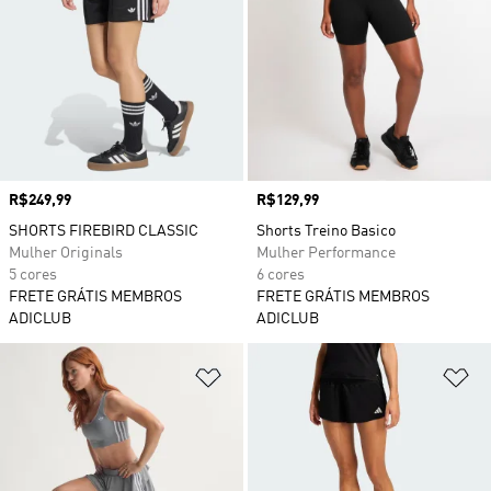
Preço
R$249,99
Preço
R$129,99
SHORTS FIREBIRD CLASSIC
Shorts Treino Basico
Mulher Originals
Mulher Performance
5 cores
6 cores
FRETE GRÁTIS MEMBROS
FRETE GRÁTIS MEMBROS
ADICLUB
ADICLUB
Adicionar à Lista de Desejos
Ad