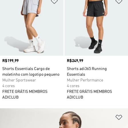
Adicionar à Lista de Desejos
Ad
Preço
R$199,99
Preço
R$249,99
Shorts Essentials Cargo de
Shorts adi365 Running
moletinho com logotipo pequeno
Essentials
Mulher Sportswear
Mulher Performance
4 cores
4 cores
FRETE GRÁTIS MEMBROS
FRETE GRÁTIS MEMBROS
ADICLUB
ADICLUB
Ad