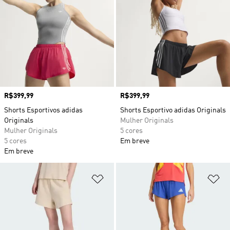
Preço
R$399,99
Preço
R$399,99
Shorts Esportivos adidas
Shorts Esportivo adidas Originals
Originals
Mulher Originals
Mulher Originals
5 cores
5 cores
Em breve
Em breve
Adicionar à Lista de Desejos
Ad