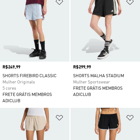
Adicionar à Lista de Desejos
Ad
Preço
R$249,99
Preço
R$299,99
SHORTS FIREBIRD CLASSIC
SHORTS MALHA STADIUM
Mulher Originals
Mulher Sportswear
5 cores
FRETE GRÁTIS MEMBROS
FRETE GRÁTIS MEMBROS
ADICLUB
ADICLUB
Adicionar à Lista de Desejos
Ad