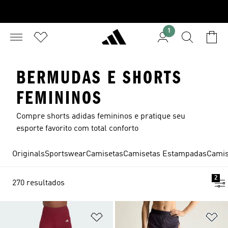
1
BERMUDAS E SHORTS
FEMININOS
Compre shorts adidas femininos e pratique seu
esporte favorito com total conforto
Originals
Sportswear
Camisetas
Camisetas Estampadas
Camis
2
270 resultados
Adicionar à Lista de Desejos
Ad