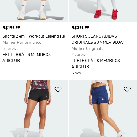
Preço
R$199,99
Preço
R$399,99
Shorts 2 em 1 Workout Essentials
SHORTS JEANS ADIDAS
Mulher Performance
ORIGINALS SUMMER GLOW
5 cores
Mulher Originals
FRETE GRÁTIS MEMBROS
2 cores
ADICLUB
FRETE GRÁTIS MEMBROS
ADICLUB
Novo
Adicionar à Lista de Desejos
Ad