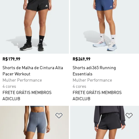
Preço
R$179,99
Preço
R$249,99
Shorts de Malha de Cintura Alta
Shorts adi365 Running
Pacer Workout
Essentials
Mulher Performance
Mulher Performance
4 cores
4 cores
FRETE GRÁTIS MEMBROS
FRETE GRÁTIS MEMBROS
ADICLUB
ADICLUB
Adicionar à Lista de Desejos
Ad