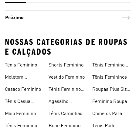
Próximo
NOSSAS CATEGORIAS DE ROUPAS
E CALÇADOS
Tênis Feminino
Shorts Feminino
Tênis Feminino
Em Promoção
Moletom
Vestido Feminino
Tênis Femininos
Feminino
Casaco Feminino
Tênis Feminino
Roupas Plus Size
Preto
Feminino
Tênis Casual
Agasalho
Feminino Roupa
Feminino
Feminino
Maio Feminino
Tênis Caminhada
Chinelos Para
Feminino
Meninas
Tênis Feminino
Bone Feminino
Tênis Padel
Branco
Feminino