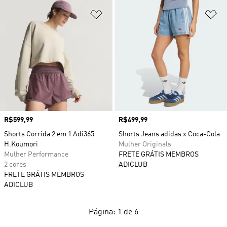
Adicionar à Lista de Desejos
Ad
Preço
R$599,99
Preço
R$499,99
Shorts Corrida 2 em 1 Adi365
Shorts Jeans adidas x Coca-Cola
H.Koumori
Mulher Originals
Mulher Performance
FRETE GRÁTIS MEMBROS
2 cores
ADICLUB
FRETE GRÁTIS MEMBROS
ADICLUB
Página: 1 de 6