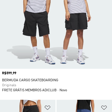
Preço
R$599,99
BERMUDA CARGO SKATEBOARDING
Originals
FRETE GRÁTIS MEMBROS ADICLUB
Novo
Adicionar à Lista de Desejos
Ad