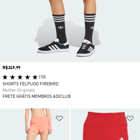
Preço
R$249,99
(10)
SHORTS FELPUDO FIREBIRD
Mulher Originals
FRETE GRÁTIS MEMBROS ADICLUB
Adicionar à Lista de Desejos
Ad