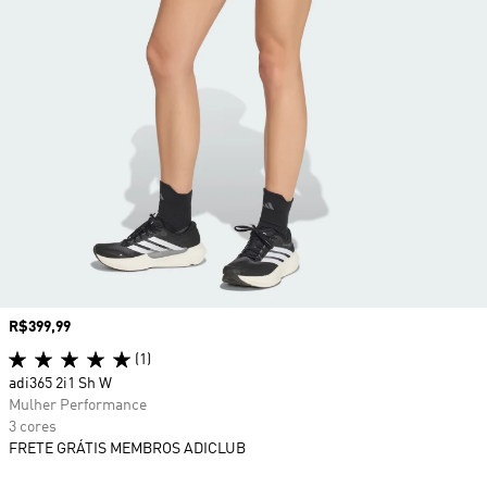
Preço
R$399,99
(1)
adi365 2i1 Sh W
Mulher Performance
3 cores
FRETE GRÁTIS MEMBROS ADICLUB