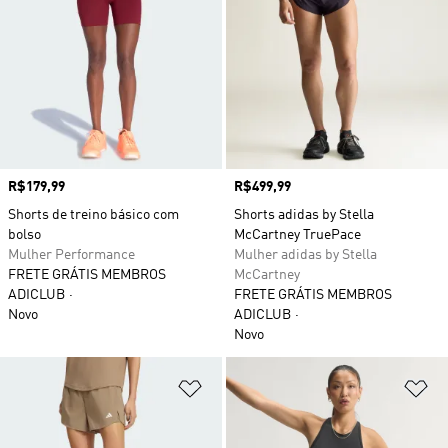
Preço
R$179,99
Preço
R$499,99
Shorts de treino básico com
Shorts adidas by Stella
bolso
McCartney TruePace
Mulher Performance
Mulher adidas by Stella
FRETE GRÁTIS MEMBROS
McCartney
ADICLUB
FRETE GRÁTIS MEMBROS
Novo
ADICLUB
Novo
Adicionar à Lista de Desejos
Ad