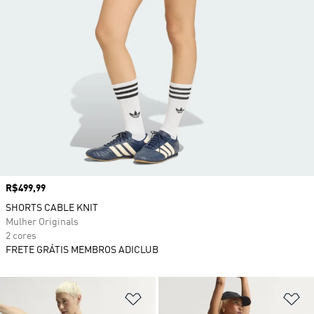
Preço
R$499,99
SHORTS CABLE KNIT
Mulher Originals
2 cores
FRETE GRÁTIS MEMBROS ADICLUB
Adicionar à Lista de Desejos
Ad