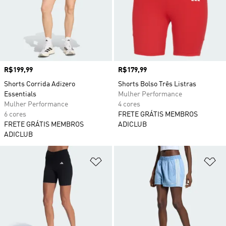
Preço
R$199,99
Preço
R$179,99
Shorts Corrida Adizero
Shorts Bolso Três Listras
Essentials
Mulher Performance
Mulher Performance
4 cores
6 cores
FRETE GRÁTIS MEMBROS
FRETE GRÁTIS MEMBROS
ADICLUB
ADICLUB
Adicionar à Lista de Desejos
Ad