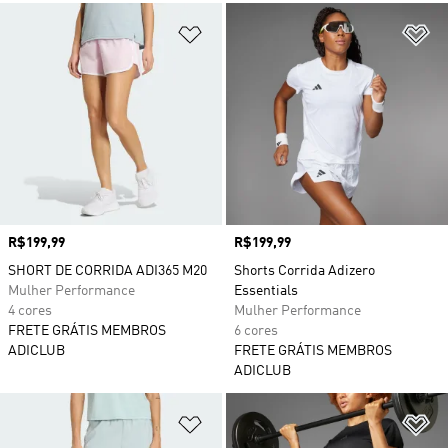
Adicionar à Lista de Desejos
Ad
Preço
R$199,99
Preço
R$199,99
SHORT DE CORRIDA ADI365 M20
Shorts Corrida Adizero
Mulher Performance
Essentials
4 cores
Mulher Performance
FRETE GRÁTIS MEMBROS
6 cores
ADICLUB
FRETE GRÁTIS MEMBROS
ADICLUB
Adicionar à Lista de Desejos
Ad