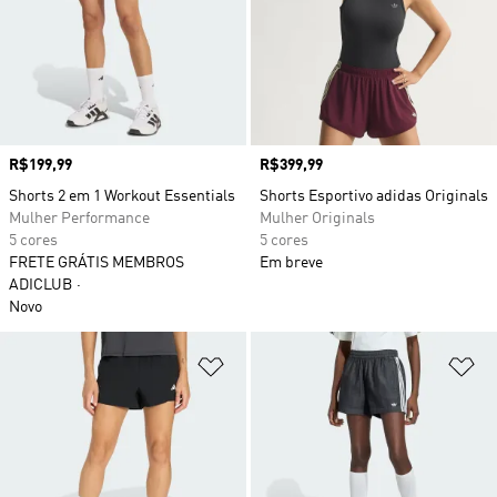
Preço
R$199,99
Preço
R$399,99
Shorts 2 em 1 Workout Essentials
Shorts Esportivo adidas Originals
Mulher Performance
Mulher Originals
5 cores
5 cores
FRETE GRÁTIS MEMBROS
Em breve
ADICLUB
Novo
Adicionar à Lista de Desejos
Ad