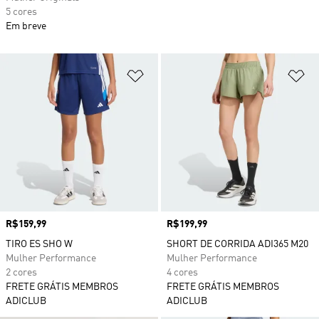
5 cores
Em breve
Adicionar à Lista de Desejos
Ad
Preço
R$159,99
Preço
R$199,99
TIRO ES SHO W
SHORT DE CORRIDA ADI365 M20
Mulher Performance
Mulher Performance
2 cores
4 cores
FRETE GRÁTIS MEMBROS
FRETE GRÁTIS MEMBROS
ADICLUB
ADICLUB