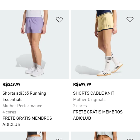
Adicionar à Lista de Desejos
Ad
Preço
R$249,99
Preço
R$499,99
Shorts adi365 Running
SHORTS CABLE KNIT
Essentials
Mulher Originals
Mulher Performance
2 cores
4 cores
FRETE GRÁTIS MEMBROS
FRETE GRÁTIS MEMBROS
ADICLUB
ADICLUB