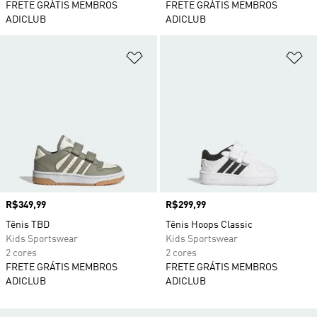
FRETE GRÁTIS MEMBROS
FRETE GRÁTIS MEMBROS
ADICLUB
ADICLUB
Adicionar à Lista de Desejos
Ad
Preço
R$349,99
Preço
R$299,99
Tênis TBD
Tênis Hoops Classic
Kids Sportswear
Kids Sportswear
2 cores
2 cores
FRETE GRÁTIS MEMBROS
FRETE GRÁTIS MEMBROS
ADICLUB
ADICLUB