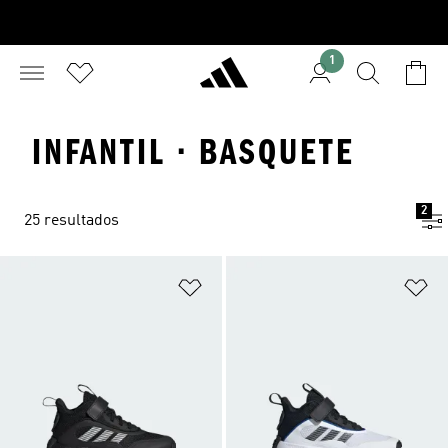
1
INFANTIL · BASQUETE
2
25 resultados
Adicionar à Lista de Desejos
Ad