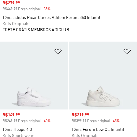
Preço com desconto
R$279,99
R$449,99 Preço original
-35%
Desconto
Tênis adidas Pixar Carros Adifom Forum 360 Infantil
Kids Originals
FRETE GRÁTIS MEMBROS ADICLUB
Adicionar à Lista de Desejos
Ad
Preço com desconto
R$149,99
Preço com desconto
R$219,99
R$249,99 Preço original
-40%
Desconto
R$399,99 Preço original
-45%
Desconto
Tênis Hoops 4.0
Tênis Forum Low CL Infantil
Kids Sportswear
Kids Originals