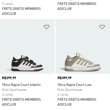
5 cores
FRETE GRÁTIS MEMBROS
FRETE GRÁTIS MEMBROS
ADICLUB
ADICLUB
Adicionar à Lista de Desejos
Ad
Preço
R$299,99
Preço
R$399,99
Tênis Rapid Court Infantil
Tênis Rapid Court Low
Kids Sportswear
Kids Sportswear
3 cores
2 cores
FRETE GRÁTIS MEMBROS
FRETE GRÁTIS MEMBROS
ADICLUB
ADICLUB