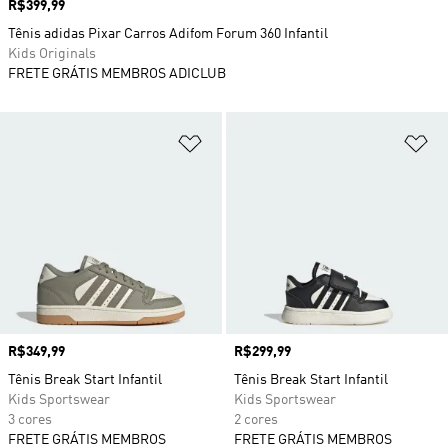
Preço
R$399,99
Tênis adidas Pixar Carros Adifom Forum 360 Infantil
Kids Originals
FRETE GRÁTIS MEMBROS ADICLUB
Adicionar à Lista de Desejos
Ad
Preço
R$349,99
Preço
R$299,99
Tênis Break Start Infantil
Tênis Break Start Infantil
Kids Sportswear
Kids Sportswear
3 cores
2 cores
FRETE GRÁTIS MEMBROS
FRETE GRÁTIS MEMBROS