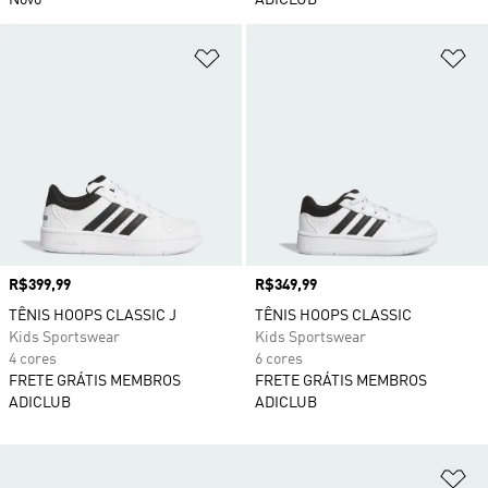
Novo
ADICLUB
Adicionar à Lista de Desejos
Ad
Preço
R$399,99
Preço
R$349,99
TÊNIS HOOPS CLASSIC J
TÊNIS HOOPS CLASSIC
Kids Sportswear
Kids Sportswear
4 cores
6 cores
FRETE GRÁTIS MEMBROS
FRETE GRÁTIS MEMBROS
ADICLUB
ADICLUB
Ad