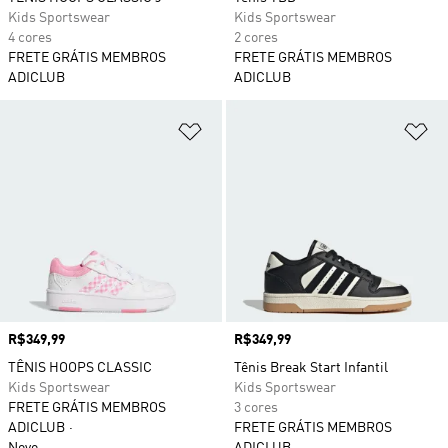
Kids Sportswear
Kids Sportswear
4 cores
2 cores
FRETE GRÁTIS MEMBROS
FRETE GRÁTIS MEMBROS
ADICLUB
ADICLUB
Adicionar à Lista de Desejos
Ad
Preço
R$349,99
Preço
R$349,99
TÊNIS HOOPS CLASSIC
Tênis Break Start Infantil
Kids Sportswear
Kids Sportswear
FRETE GRÁTIS MEMBROS
3 cores
ADICLUB
FRETE GRÁTIS MEMBROS