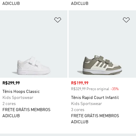
ADICLUB
ADICLUB
Adicionar à Lista de Desejos
Ad
Preço
R$299,99
Preço com desconto
R$199,99
R$329,99 Preço original
-35%
Desconto
Tênis Hoops Classic
Kids Sportswear
Tênis Rapid Court Infantil
2 cores
Kids Sportswear
FRETE GRÁTIS MEMBROS
3 cores
ADICLUB
FRETE GRÁTIS MEMBROS
ADICLUB