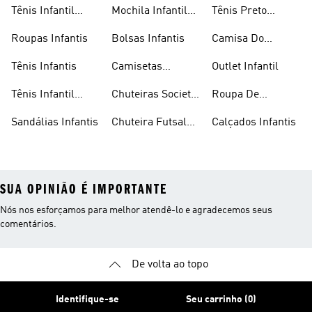
Infantil
Tênis Infantil
Mochila Infantil
Tênis Preto
Masculino
Masculina
Infantil
Roupas Infantis
Bolsas Infantis
Camisa Do
Flamengo Infantil
Tênis Infantis
Camisetas
Outlet Infantil
Infantis
Tênis Infantil
Chuteiras Society
Roupa De
Feminino
Infantil
Natação Infantil
Sandálias Infantis
Chuteira Futsal
Calçados Infantis
Infantil
SUA OPINIÃO É IMPORTANTE
Nós nos esforçamos para melhor atendê-lo e agradecemos seus
comentários.
De volta ao topo
Identifique-se
Seu carrinho (0)