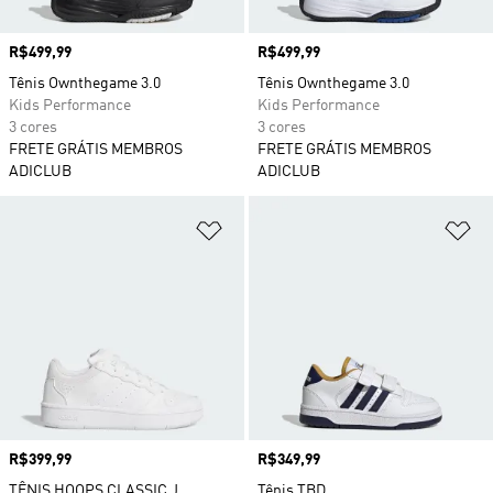
Preço
R$499,99
Preço
R$499,99
Tênis Ownthegame 3.0
Tênis Ownthegame 3.0
Kids Performance
Kids Performance
3 cores
3 cores
FRETE GRÁTIS MEMBROS
FRETE GRÁTIS MEMBROS
ADICLUB
ADICLUB
Adicionar à Lista de Desejos
Ad
Preço
R$399,99
Preço
R$349,99
TÊNIS HOOPS CLASSIC J
Tênis TBD