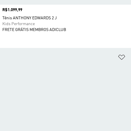
Preço
R$1.099,99
Tênis ANTHONY EDWARDS 2 J
Kids Performance
FRETE GRÁTIS MEMBROS ADICLUB
Ad