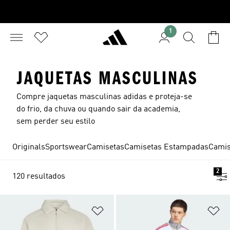
1
JAQUETAS MASCULINAS
Compre jaquetas masculinas adidas e proteja-se
do frio, da chuva ou quando sair da academia,
sem perder seu estilo
Originals
Sportswear
Camisetas
Camisetas Estampadas
Camis
2
120 resultados
Adicionar à Lista de Desejos
Ad