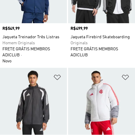
Preço
R$549,99
Preço
R$499,99
Jaqueta Treinador Três Listras
Jaqueta Firebird Skateboarding
Homem Originals
Originals
FRETE GRÁTIS MEMBROS
FRETE GRÁTIS MEMBROS
ADICLUB
ADICLUB
Novo
Adicionar à Lista de Desejos
Ad