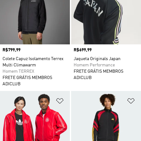
Preço
R$799,99
Preço
R$699,99
Colete Capuz Isolamento Terrex
Jaqueta Originals Japan
Multi Climawarm
Homem Performance
Homem TERREX
FRETE GRÁTIS MEMBROS
FRETE GRÁTIS MEMBROS
ADICLUB
ADICLUB
Adicionar à Lista de Desejos
Ad