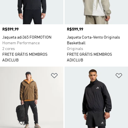
Preço
R$599,99
Preço
R$599,99
Jaqueta adi365 FORMOTION
Jaqueta Corta-Vento Originals
Homem Performance
Basketball
2 cores
Originals
FRETE GRÁTIS MEMBROS
FRETE GRÁTIS MEMBROS
ADICLUB
ADICLUB
Adicionar à Lista de Desejos
Ad