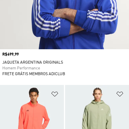
Preço
R$699,99
JAQUETA ARGENTINA ORIGINALS
Homem Performance
FRETE GRÁTIS MEMBROS ADICLUB
Adicionar à Lista de Desejos
Ad