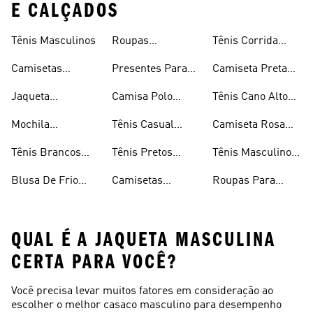
E CALÇADOS
Tênis Masculinos
Roupas
Tênis Corrida
Masculinas
Masculinas
Masculino
Camisetas
Presentes Para
Camiseta Preta
Masculinas
Homens
Masculina
Jaqueta
Camisa Polo
Tênis Cano Alto
Masculina
Masculina
Masculino
Mochila
Tênis Casual
Camiseta Rosa
Masculina
Masculino
Masculina
Tênis Brancos
Tênis Pretos
Tênis Masculino
Masculinos
Masculinos
Em Promoção
Blusa De Frio
Camisetas
Roupas Para
Masculina
Brancas
Academia
Masculina
QUAL É A JAQUETA MASCULINA
CERTA PARA VOCÊ?
Você precisa levar muitos fatores em consideração ao
escolher o melhor casaco masculino para desempenho