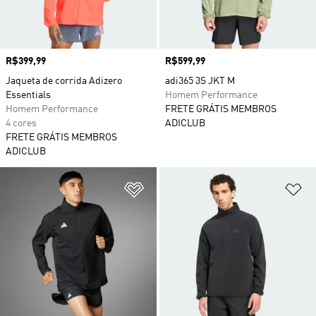
Preço
R$399,99
Preço
R$599,99
Jaqueta de corrida Adizero
adi365 3S JKT M
Essentials
Homem Performance
Homem Performance
FRETE GRÁTIS MEMBROS
4 cores
ADICLUB
FRETE GRÁTIS MEMBROS
ADICLUB
Adicionar à Lista de Desejos
Ad