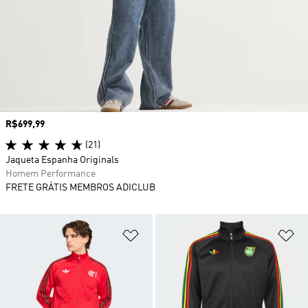
Preço
R$699,99
(21)
Jaqueta Espanha Originals
Homem Performance
FRETE GRÁTIS MEMBROS ADICLUB
Adicionar à Lista de Desejos
Ad