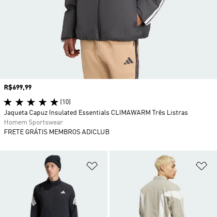
Preço
R$699,99
(10)
Jaqueta Capuz Insulated Essentials CLIMAWARM Três Listras
Homem Sportswear
FRETE GRÁTIS MEMBROS ADICLUB
Adicionar à Lista de Desejos
Ad