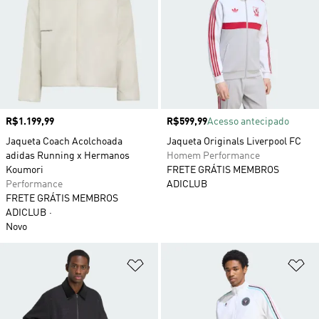
Preço
R$1.199,99
Preço
R$599,99
Acesso antecipado
Jaqueta Coach Acolchoada
Jaqueta Originals Liverpool FC
adidas Running x Hermanos
Homem Performance
Koumori
FRETE GRÁTIS MEMBROS
Performance
ADICLUB
FRETE GRÁTIS MEMBROS
ADICLUB
Novo
Adicionar à Lista de Desejos
Ad