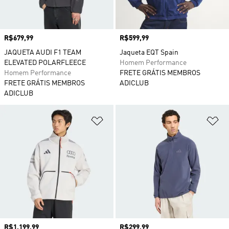
Preço
R$679,99
Preço
R$599,99
JAQUETA AUDI F1 TEAM
Jaqueta EQT Spain
ELEVATED POLARFLEECE
Homem Performance
Homem Performance
FRETE GRÁTIS MEMBROS
FRETE GRÁTIS MEMBROS
ADICLUB
ADICLUB
Adicionar à Lista de Desejos
Ad
Preço
R$1.199,99
Preço
R$299,99