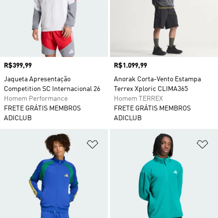
Preço
R$399,99
Preço
R$1.099,99
Jaqueta Apresentação
Anorak Corta-Vento Estampa
Competition SC Internacional 26
Terrex Xploric CLIMA365
Homem Performance
Homem TERREX
FRETE GRÁTIS MEMBROS
FRETE GRÁTIS MEMBROS
ADICLUB
ADICLUB
Adicionar à Lista de Desejos
Ad