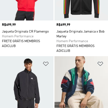
Preço
R$699,99
Preço
R$699,99
Jaqueta Originals CR Flamengo
Jaqueta Originals Jamaica x Bob
Homem Performance
Marley
FRETE GRÁTIS MEMBROS
Homem Performance
ADICLUB
FRETE GRÁTIS MEMBROS
ADICLUB
Adicionar à Lista de Desejos
Ad