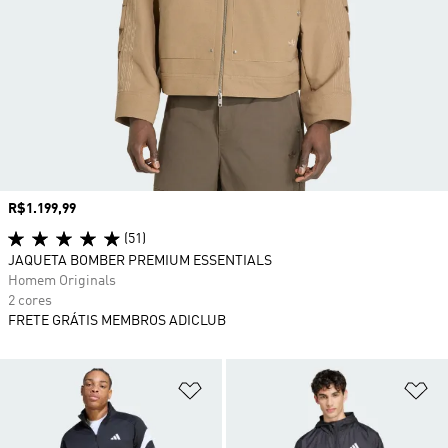
Preço
R$1.199,99
(51)
JAQUETA BOMBER PREMIUM ESSENTIALS
Homem Originals
2 cores
FRETE GRÁTIS MEMBROS ADICLUB
Adicionar à Lista de Desejos
Ad