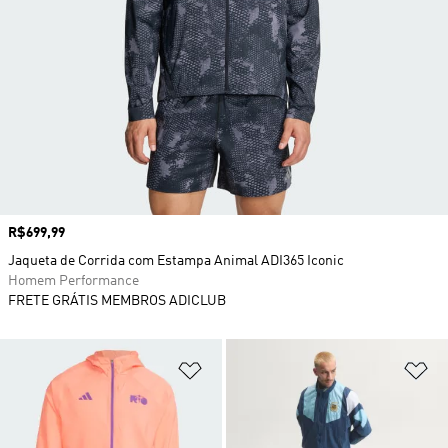
Preço
R$699,99
Jaqueta de Corrida com Estampa Animal ADI365 Iconic
Homem Performance
FRETE GRÁTIS MEMBROS ADICLUB
Adicionar à Lista de Desejos
Ad