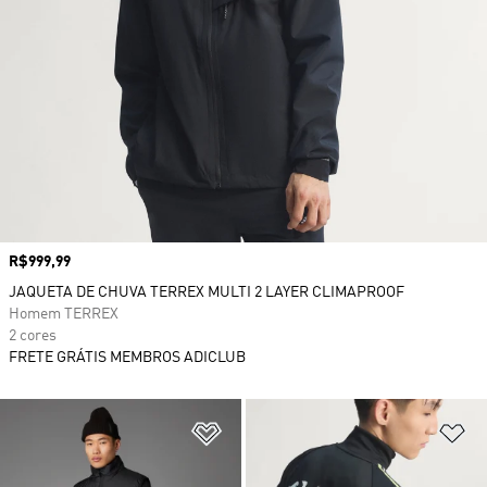
Preço
R$999,99
JAQUETA DE CHUVA TERREX MULTI 2 LAYER CLIMAPROOF
Homem TERREX
2 cores
FRETE GRÁTIS MEMBROS ADICLUB
Adicionar à Lista de Desejos
Ad