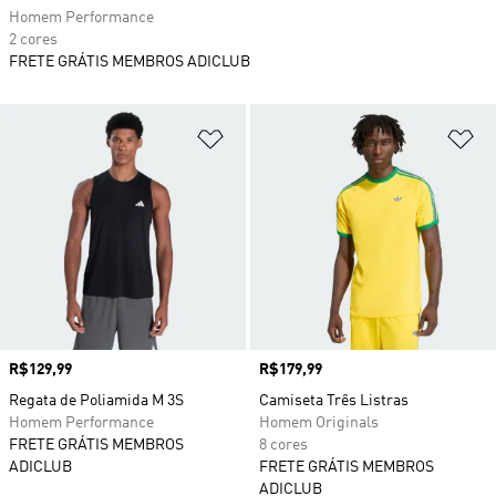
Homem Performance
2 cores
FRETE GRÁTIS MEMBROS ADICLUB
Adicionar à Lista de Desejos
Ad
Preço
R$129,99
Preço
R$179,99
Regata de Poliamida M 3S
Camiseta Três Listras
Homem Performance
Homem Originals
FRETE GRÁTIS MEMBROS
8 cores
ADICLUB
FRETE GRÁTIS MEMBROS
ADICLUB