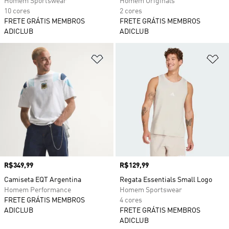
Homem Sportswear
Homem Originals
10 cores
2 cores
FRETE GRÁTIS MEMBROS
FRETE GRÁTIS MEMBROS
ADICLUB
ADICLUB
Adicionar à Lista de Desejos
Ad
Preço
R$349,99
Preço
R$129,99
Camiseta EQT Argentina
Regata Essentials Small Logo
Homem Performance
Homem Sportswear
FRETE GRÁTIS MEMBROS
4 cores
ADICLUB
FRETE GRÁTIS MEMBROS
ADICLUB