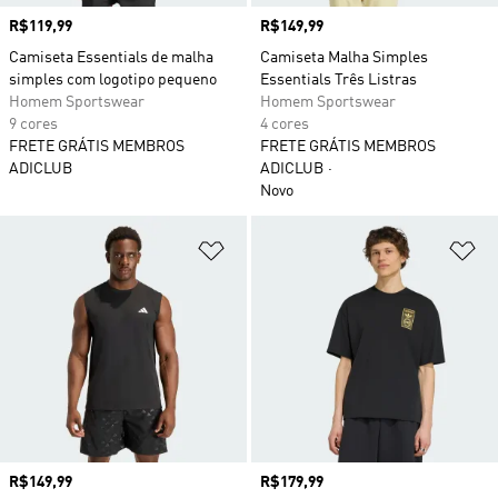
Preço
R$119,99
Preço
R$149,99
Camiseta Essentials de malha
Camiseta Malha Simples
simples com logotipo pequeno
Essentials Três Listras
Homem Sportswear
Homem Sportswear
9 cores
4 cores
FRETE GRÁTIS MEMBROS
FRETE GRÁTIS MEMBROS
ADICLUB
ADICLUB
Novo
Adicionar à Lista de Desejos
Ad
Preço
R$149,99
Preço
R$179,99