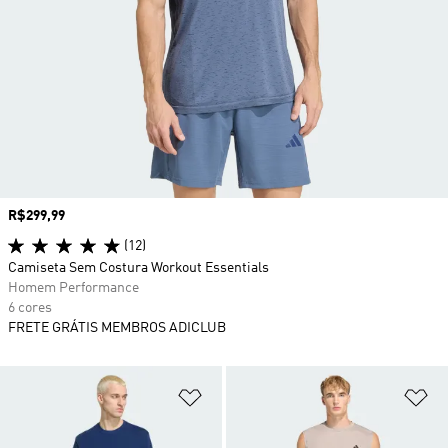
Preço
R$299,99
(12)
Camiseta Sem Costura Workout Essentials
Homem Performance
6 cores
FRETE GRÁTIS MEMBROS ADICLUB
Adicionar à Lista de Desejos
Ad