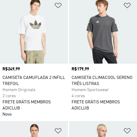
Adicionar à Lista de Desejos
Ad
Preço
R$249,99
Preço
R$179,99
CAMISETA CAMUFLADA 2 INFILL
CAMISETA CLIMACOOL SERENO
TREFOIL
TRÊS LISTRAS
Homem Originals
Homem Sportswear
2 cores
4 cores
FRETE GRÁTIS MEMBROS
FRETE GRÁTIS MEMBROS
ADICLUB
ADICLUB
Novo
Adicionar à Lista de Desejos
Ad