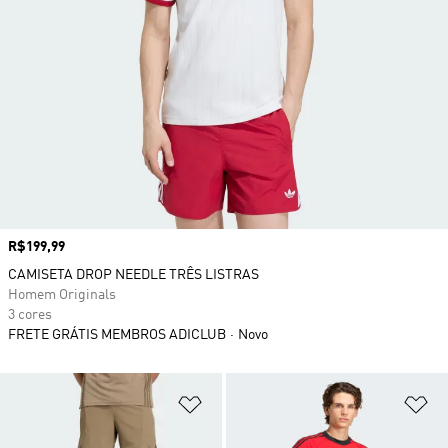
Preço
R$199,99
CAMISETA DROP NEEDLE TRÊS LISTRAS
Homem Originals
3 cores
FRETE GRÁTIS MEMBROS ADICLUB
Novo
Adicionar à Lista de Desejos
Ad