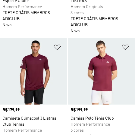
Esporte Clube
LISTRAS
Homem Performance
Homem Originals
FRETE GRÁTIS MEMBROS
3 cores
ADICLUB
FRETE GRÁTIS MEMBROS
Novo
ADICLUB
Novo
Adicionar à Lista de Desejos
Ad
Preço
R$179,99
Preço
R$199,99
Camiseta Climacool 3 Listras
Camisa Polo Tênis Club
Club Tennis
Homem Performance
Homem Performance
5 cores