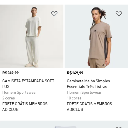
Adicionar à Lista de Desejos
Ad
Preço
R$249,99
Preço
R$149,99
CAMISETA ESTAMPADA SOFT
Camiseta Malha Simples
LUX
Essentials Três Listras
Homem Sportswear
Homem Sportswear
2 cores
10 cores
FRETE GRÁTIS MEMBROS
FRETE GRÁTIS MEMBROS
ADICLUB
ADICLUB