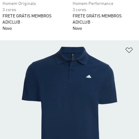
Homem Originals
Homem Performance
3 cores
3 cores
FRETE GRÁTIS MEMBROS
FRETE GRÁTIS MEMBROS
ADICLUB
ADICLUB
Novo
Novo
Ad