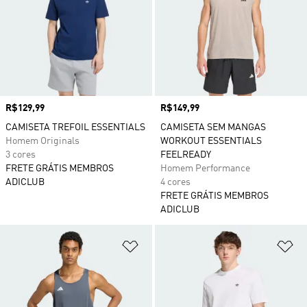
Preço
R$129,99
Preço
R$149,99
CAMISETA TREFOIL ESSENTIALS
CAMISETA SEM MANGAS
Homem Originals
WORKOUT ESSENTIALS
3 cores
FEELREADY
FRETE GRÁTIS MEMBROS
Homem Performance
ADICLUB
4 cores
FRETE GRÁTIS MEMBROS
ADICLUB
Adicionar à Lista de Desejos
Ad