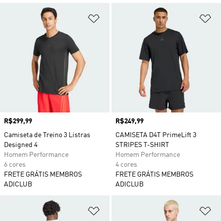
Adicionar à Lista de Desejos
Ad
Preço
R$299,99
Preço
R$249,99
Camiseta de Treino 3 Listras
CAMISETA D4T PrimeLift 3
Designed 4
STRIPES T-SHIRT
Homem Performance
Homem Performance
6 cores
4 cores
FRETE GRÁTIS MEMBROS
FRETE GRÁTIS MEMBROS
ADICLUB
ADICLUB
Adicionar à Lista de Desejos
Ad