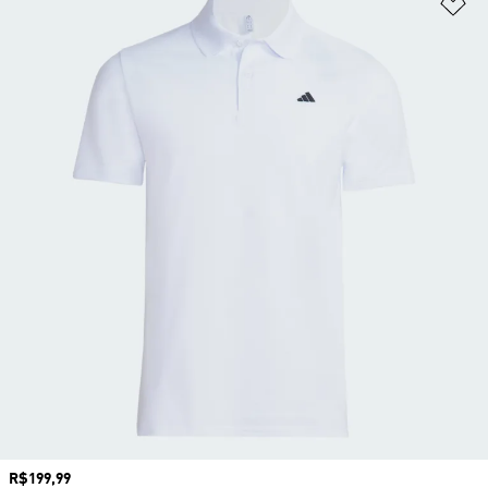
Ad
Preço
R$199,99