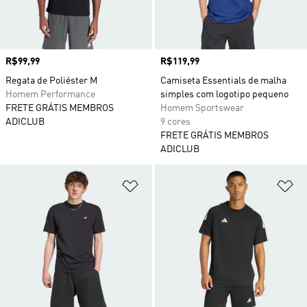
Preço
R$99,99
Preço
R$119,99
Regata de Poliéster M
Camiseta Essentials de malha
Homem Performance
simples com logotipo pequeno
FRETE GRÁTIS MEMBROS
Homem Sportswear
ADICLUB
9 cores
FRETE GRÁTIS MEMBROS
ADICLUB
Adicionar à Lista de Desejos
Ad