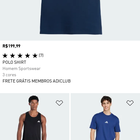
Preço
R$199,99
(7)
POLO SHIRT
Homem Sportswear
3 cores
FRETE GRÁTIS MEMBROS ADICLUB
Adicionar à Lista de Desejos
Ad