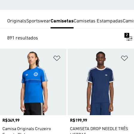
Originals
Sportswear
Camisetas
Camisetas Estampadas
Cami
2
891 resultados
Adicionar à Lista de Desejos
Ad
Preço
R$349,99
Preço
R$199,99
Camisa Originals Cruzeiro
CAMISETA DROP NEEDLE TRÊS