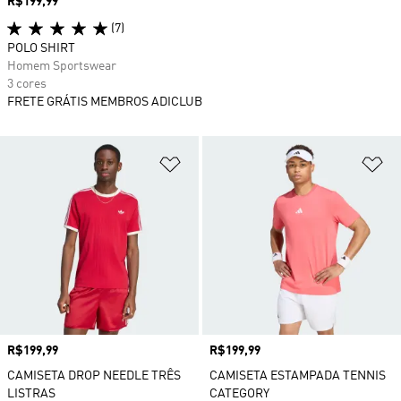
Preço
R$199,99
(7)
POLO SHIRT
Homem Sportswear
3 cores
FRETE GRÁTIS MEMBROS ADICLUB
Adicionar à Lista de Desejos
Ad
Preço
R$199,99
Preço
R$199,99
CAMISETA DROP NEEDLE TRÊS
CAMISETA ESTAMPADA TENNIS
LISTRAS
CATEGORY