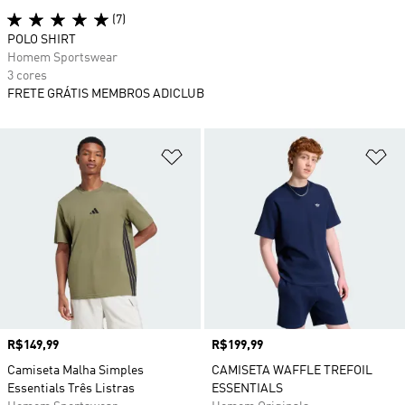
(7)
POLO SHIRT
Homem Sportswear
3 cores
FRETE GRÁTIS MEMBROS ADICLUB
Adicionar à Lista de Desejos
Ad
Preço
R$149,99
Preço
R$199,99
Camiseta Malha Simples
CAMISETA WAFFLE TREFOIL
Essentials Três Listras
ESSENTIALS