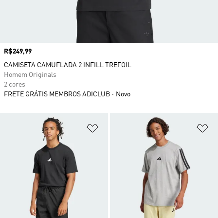
Preço
R$249,99
CAMISETA CAMUFLADA 2 INFILL TREFOIL
Homem Originals
2 cores
FRETE GRÁTIS MEMBROS ADICLUB
Novo
Adicionar à Lista de Desejos
Ad