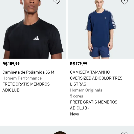
Adicionar à Lista de Desejos
Ad
Preço
R$159,99
Preço
R$179,99
Camiseta de Poliamida 3S M
CAMISETA TAMANHO
Homem Performance
OVERSIZED ADICOLOR TRÊS
FRETE GRÁTIS MEMBROS
LISTRAS
ADICLUB
Homem Originals
5 cores
FRETE GRÁTIS MEMBROS
ADICLUB
Novo
Ad