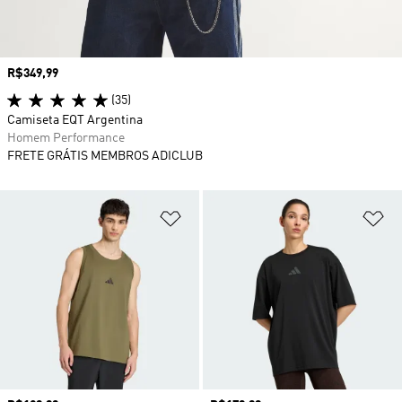
Preço
R$349,99
(35)
Camiseta EQT Argentina
Homem Performance
FRETE GRÁTIS MEMBROS ADICLUB
Adicionar à Lista de Desejos
Ad