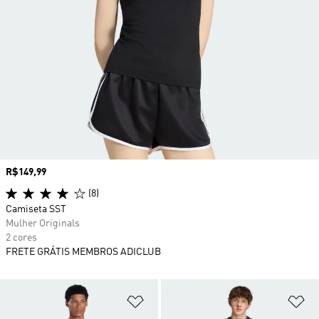
Preço
R$149,99
(8)
Camiseta SST
Mulher Originals
2 cores
FRETE GRÁTIS MEMBROS ADICLUB
Adicionar à Lista de Desejos
Ad