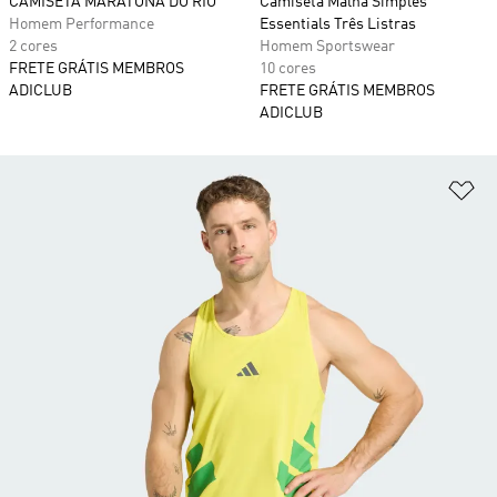
CAMISETA MARATONA DO RIO
Camiseta Malha Simples
Homem Performance
Essentials Três Listras
2 cores
Homem Sportswear
FRETE GRÁTIS MEMBROS
10 cores
ADICLUB
FRETE GRÁTIS MEMBROS
ADICLUB
Ad