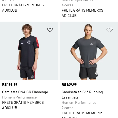
4 cores
Homem Sportswear
FRETE GRÁTIS MEMBROS
4 cores
ADICLUB
FRETE GRÁTIS MEMBROS
ADICLUB
Adicionar à Lista de Desejos
Ad
Preço
R$199,99
Preço
R$149,99
Camiseta DNA CR Flamengo
Camiseta adi365 Running
Homem Performance
Essentials
FRETE GRÁTIS MEMBROS
Homem Performance
ADICLUB
9 cores
FRETE GRÁTIS MEMBROS