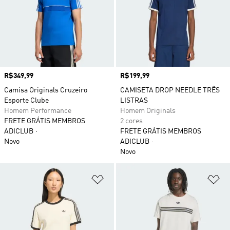
Preço
R$349,99
Preço
R$199,99
Camisa Originals Cruzeiro
CAMISETA DROP NEEDLE TRÊS
Esporte Clube
LISTRAS
Homem Performance
Homem Originals
FRETE GRÁTIS MEMBROS
2 cores
ADICLUB
FRETE GRÁTIS MEMBROS
Novo
ADICLUB
Novo
Adicionar à Lista de Desejos
Ad