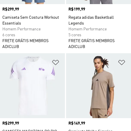
Preço
R$299,99
Preço
R$199,99
Camiseta Sem Costura Workout
Regata adidas Basketball
Essentials
Legends
Homem Performance
Homem Performance
6 cores
5 cores
FRETE GRÁTIS MEMBROS
FRETE GRÁTIS MEMBROS
ADICLUB
ADICLUB
Adicionar à Lista de Desejos
Ad
Preço
R$299,99
Preço
R$149,99