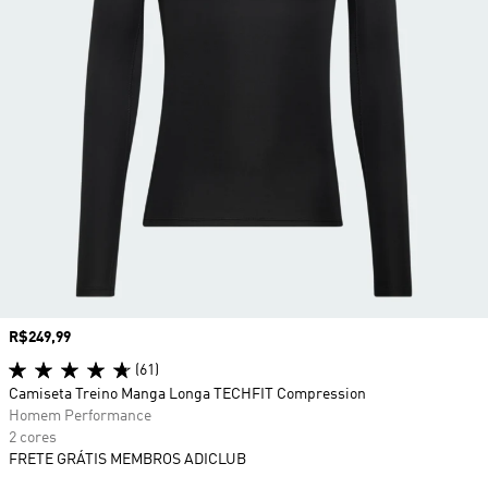
Preço
R$249,99
(61)
Camiseta Treino Manga Longa TECHFIT Compression
Homem Performance
2 cores
FRETE GRÁTIS MEMBROS ADICLUB