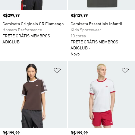
Preço
R$299,99
Preço
R$129,99
Camiseta Originals CR Flamengo
Camiseta Essentials Infantil
Homem Performance
Kids Sportswear
FRETE GRÁTIS MEMBROS
10 cores
ADICLUB
FRETE GRÁTIS MEMBROS
ADICLUB
Novo
Adicionar à Lista de Desejos
Ad
Preço
R$199,99
Preço
R$199,99