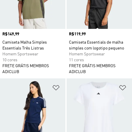
Preço
R$149,99
Preço
R$119,99
Camiseta Malha Simples
Camiseta Essentials de malha
Essentials Três Listras
simples com logotipo pequeno
Homem Sportswear
Homem Sportswear
10 cores
11 cores
FRETE GRÁTIS MEMBROS
FRETE GRÁTIS MEMBROS
ADICLUB
ADICLUB
Adicionar à Lista de Desejos
Ad