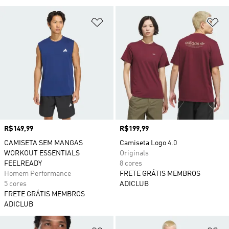
Adicionar à Lista de Desejos
Ad
Preço
R$149,99
Preço
R$199,99
CAMISETA SEM MANGAS
Camiseta Logo 4.0
WORKOUT ESSENTIALS
Originals
FEELREADY
8 cores
Homem Performance
FRETE GRÁTIS MEMBROS
5 cores
ADICLUB
FRETE GRÁTIS MEMBROS
ADICLUB