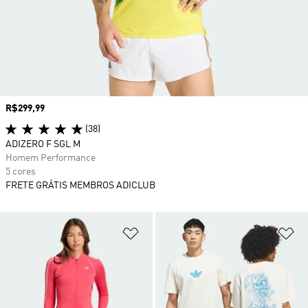
Preço
R$299,99
(38)
ADIZERO F SGL M
Homem Performance
5 cores
FRETE GRÁTIS MEMBROS ADICLUB
Adicionar à Lista de Desejos
Ad