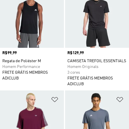
Preço
R$99,99
Preço
R$129,99
Regata de Poliéster M
CAMISETA TREFOIL ESSENTIALS
Homem Performance
Homem Originals
FRETE GRÁTIS MEMBROS
3 cores
ADICLUB
FRETE GRÁTIS MEMBROS
ADICLUB
Adicionar à Lista de Desejos
Ad