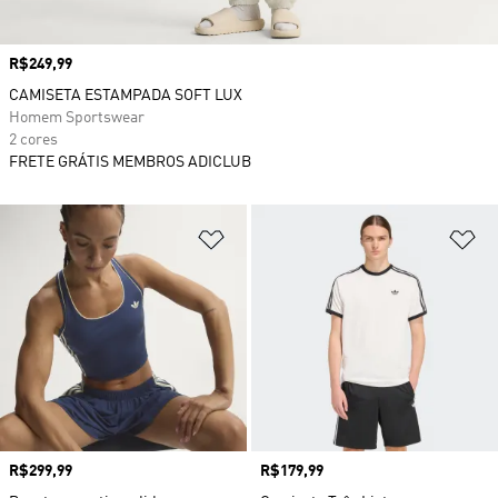
Preço
R$249,99
CAMISETA ESTAMPADA SOFT LUX
Homem Sportswear
2 cores
FRETE GRÁTIS MEMBROS ADICLUB
Adicionar à Lista de Desejos
Ad
Preço
R$299,99
Preço
R$179,99