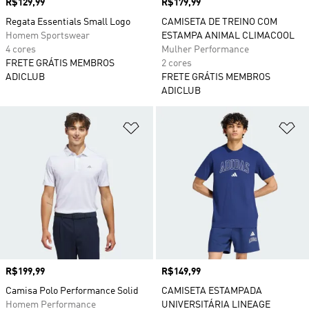
Preço
R$129,99
Preço
R$179,99
Regata Essentials Small Logo
CAMISETA DE TREINO COM
Homem Sportswear
ESTAMPA ANIMAL CLIMACOOL
4 cores
Mulher Performance
FRETE GRÁTIS MEMBROS
2 cores
ADICLUB
FRETE GRÁTIS MEMBROS
ADICLUB
Adicionar à Lista de Desejos
Ad
Preço
R$199,99
Preço
R$149,99
Camisa Polo Performance Solid
CAMISETA ESTAMPADA
Homem Performance
UNIVERSITÁRIA LINEAGE