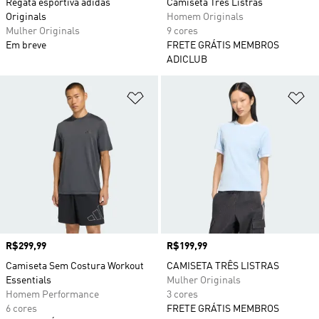
Regata esportiva adidas
Camiseta Três Listras
Originals
Homem Originals
Mulher Originals
9 cores
Em breve
FRETE GRÁTIS MEMBROS
ADICLUB
Adicionar à Lista de Desejos
Ad
Preço
R$299,99
Preço
R$199,99
Camiseta Sem Costura Workout
CAMISETA TRÊS LISTRAS
Essentials
Mulher Originals
Homem Performance
3 cores
6 cores
FRETE GRÁTIS MEMBROS