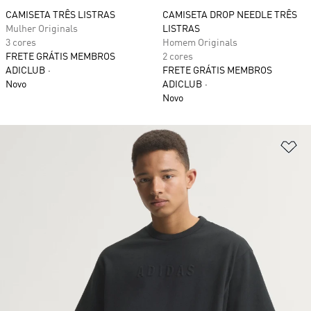
CAMISETA TRÊS LISTRAS
CAMISETA DROP NEEDLE TRÊS
Mulher Originals
LISTRAS
3 cores
Homem Originals
FRETE GRÁTIS MEMBROS
2 cores
ADICLUB
FRETE GRÁTIS MEMBROS
Novo
ADICLUB
Novo
Ad