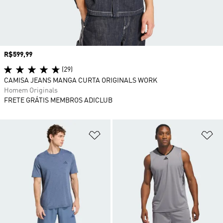
Preço
R$599,99
(29)
CAMISA JEANS MANGA CURTA ORIGINALS WORK
Homem Originals
FRETE GRÁTIS MEMBROS ADICLUB
Adicionar à Lista de Desejos
Ad