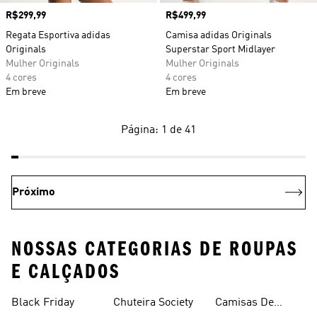
Preço
R$299,99
Preço
R$499,99
Regata Esportiva adidas
Camisa adidas Originals
Originals
Superstar Sport Midlayer
Mulher Originals
Mulher Originals
4 cores
4 cores
Em breve
Em breve
Página: 1 de 41
Próximo
NOSSAS CATEGORIAS DE ROUPAS
E CALÇADOS
Black Friday
Chuteira Society
Camisas De