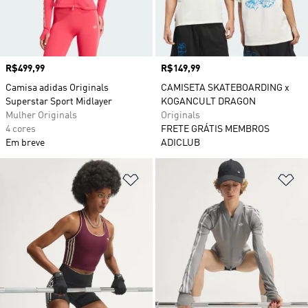
Preço
R$499,99
Preço
R$149,99
Camisa adidas Originals
CAMISETA SKATEBOARDING x
Superstar Sport Midlayer
KOGANCULT DRAGON
Mulher Originals
Originals
4 cores
FRETE GRÁTIS MEMBROS
Em breve
ADICLUB
Adicionar à Lista de Desejos
Ad