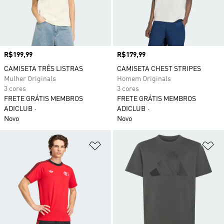
Preço
R$199,99
Preço
R$179,99
CAMISETA TRÊS LISTRAS
CAMISETA CHEST STRIPES
Mulher Originals
Homem Originals
3 cores
3 cores
FRETE GRÁTIS MEMBROS
FRETE GRÁTIS MEMBROS
ADICLUB
ADICLUB
Novo
Novo
Adicionar à Lista de Desejos
Ad