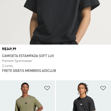
Preço
R$249,99
CAMISETA ESTAMPADA SOFT LUX
Homem Sportswear
2 cores
FRETE GRÁTIS MEMBROS ADICLUB
Adicionar à Lista de Desejos
Ad