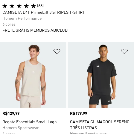
(68)
CAMISETA D4T PrimeLift 3 STRIPES T-SHIRT
Homem Performance
6 cores
FRETE GRÁTIS MEMBROS ADICLUB
Adicionar à Lista de Desejos
Ad
Preço
R$129,99
Preço
R$179,99
Regata Essentials Small Logo
CAMISETA CLIMACOOL SERENO
Homem Sportswear
TRÊS LISTRAS