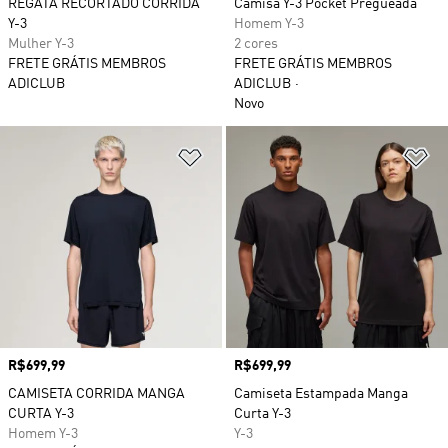
REGATA RECORTADO CORRIDA
Camisa Y-3 Pocket Pregueada
Y-3
Homem Y-3
Mulher Y-3
2 cores
FRETE GRÁTIS MEMBROS
FRETE GRÁTIS MEMBROS
ADICLUB
ADICLUB
Novo
Adicionar à Lista de Desejos
Ad
Preço
R$699,99
Preço
R$699,99
CAMISETA CORRIDA MANGA
Camiseta Estampada Manga
CURTA Y-3
Curta Y-3
Homem Y-3
Y-3