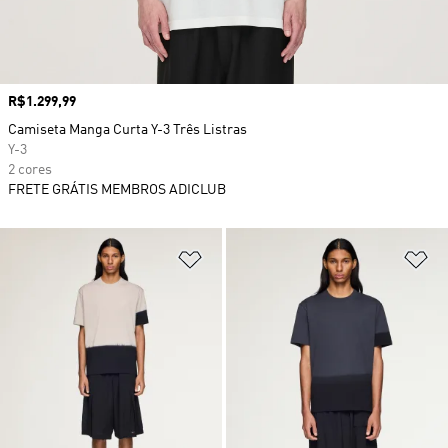
Preço
R$1.299,99
Camiseta Manga Curta Y-3 Três Listras
Y-3
2 cores
FRETE GRÁTIS MEMBROS ADICLUB
Adicionar à Lista de Desejos
Ad