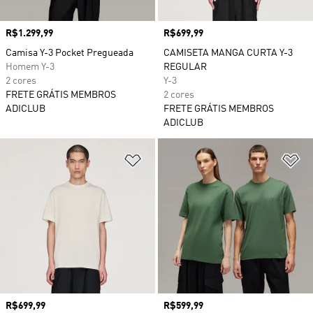
Preço
R$1.299,99
Preço
R$699,99
Camisa Y-3 Pocket Pregueada
CAMISETA MANGA CURTA Y-3
Homem Y-3
REGULAR
2 cores
Y-3
FRETE GRÁTIS MEMBROS
2 cores
ADICLUB
FRETE GRÁTIS MEMBROS
ADICLUB
Adicionar à Lista de Desejos
Ad
Preço
R$699,99
Preço
R$599,99