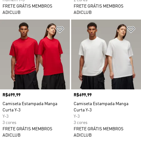
Homem Y-3
2 cores
FRETE GRÁTIS MEMBROS
FRETE GRÁTIS MEMBROS
ADICLUB
ADICLUB
Adicionar à Lista de Desejos
Ad
Preço
R$699,99
Preço
R$699,99
Camiseta Estampada Manga
Camiseta Estampada Manga
Curta Y-3
Curta Y-3
Y-3
Y-3
3 cores
3 cores
FRETE GRÁTIS MEMBROS
FRETE GRÁTIS MEMBROS
ADICLUB
ADICLUB