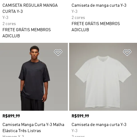
CAMISETA REGULAR MANGA
Camiseta de manga curta Y-3
CURTA Y-3
Y-3
Y-3
2 cores
2 cores
FRETE GRÁTIS MEMBROS
FRETE GRÁTIS MEMBROS
ADICLUB
ADICLUB
Adicionar à Lista de Desejos
Ad
Preço
R$899,99
Preço
R$599,99
Camiseta Manga Curta Y-3 Malha
Camiseta de manga curta Y-3
Elástica Três Listras
Y-3