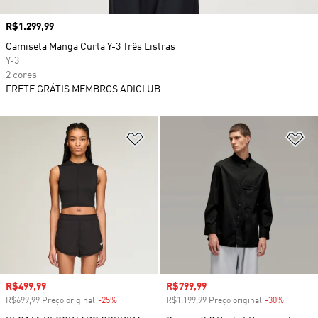
Preço
R$1.299,99
Camiseta Manga Curta Y-3 Três Listras
Y-3
2 cores
FRETE GRÁTIS MEMBROS ADICLUB
Adicionar à Lista de Desejos
Ad
Preço com desconto
R$499,99
Preço com desconto
R$799,99
R$699,99 Preço original
-25%
Desconto
R$1.199,99 Preço original
-30%
Descont