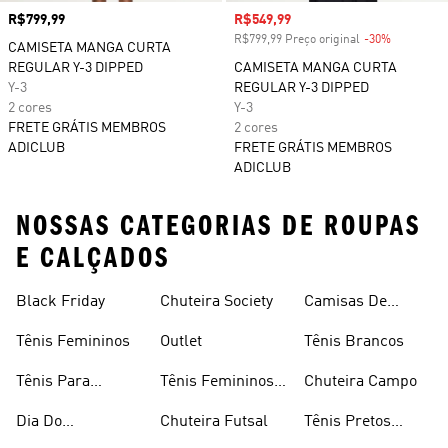
Preço
R$799,99
Preço com desconto
R$549,99
R$799,99 Preço original
-30%
Desconto
CAMISETA MANGA CURTA
REGULAR Y-3 DIPPED
CAMISETA MANGA CURTA
Y-3
REGULAR Y-3 DIPPED
2 cores
Y-3
FRETE GRÁTIS MEMBROS
2 cores
ADICLUB
FRETE GRÁTIS MEMBROS
ADICLUB
NOSSAS CATEGORIAS DE ROUPAS
E CALÇADOS
Black Friday
Chuteira Society
Camisas De
Times
Tênis Femininos
Outlet
Tênis Brancos
Tênis Para
Tênis Femininos
Chuteira Campo
Caminhada
Brancos
Dia Do
Chuteira Futsal
Tênis Pretos
Consumidor
Femininos