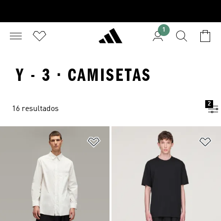
1
Y - 3 · CAMISETAS
2
16 resultados
Adicionar à Lista de Desejos
Ad