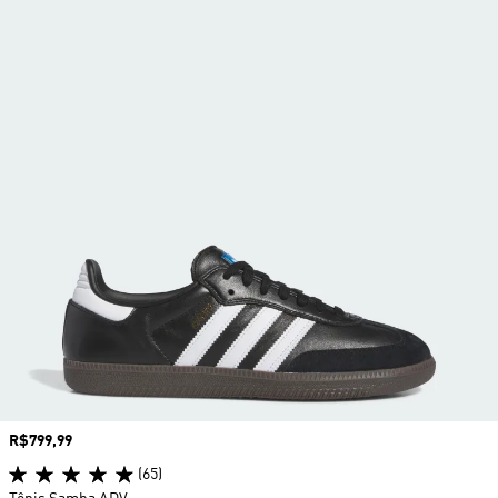
Preço
R$799,99
(65)