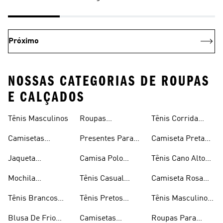
Próximo
NOSSAS CATEGORIAS DE ROUPAS
E CALÇADOS
Tênis Masculinos
Roupas
Tênis Corrida
Masculinas
Masculinas
Masculino
Camisetas
Presentes Para
Camiseta Preta
Masculinas
Homens
Masculina
Jaqueta
Camisa Polo
Tênis Cano Alto
Masculina
Masculina
Masculino
Mochila
Tênis Casual
Camiseta Rosa
Masculina
Masculino
Masculina
Tênis Brancos
Tênis Pretos
Tênis Masculino
Masculinos
Masculinos
Em Promoção
Blusa De Frio
Camisetas
Roupas Para