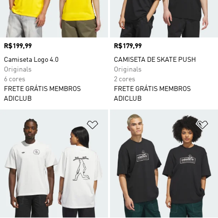
Preço
R$199,99
Preço
R$179,99
Camiseta Logo 4.0
CAMISETA DE SKATE PUSH
Originals
Originals
6 cores
2 cores
FRETE GRÁTIS MEMBROS
FRETE GRÁTIS MEMBROS
ADICLUB
ADICLUB
Adicionar à Lista de Desejos
Ad