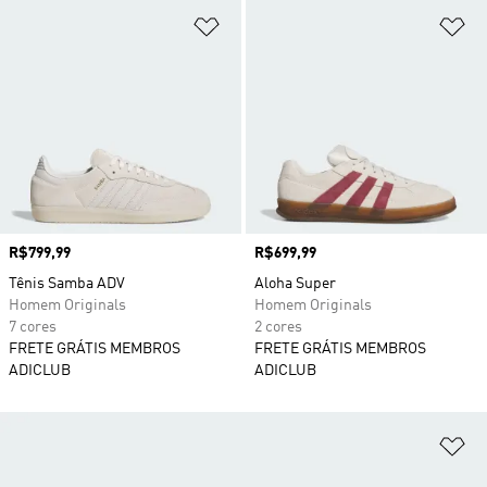
Adicionar à Lista de Desejos
Ad
Preço
R$799,99
Preço
R$699,99
Tênis Samba ADV
Aloha Super
Homem Originals
Homem Originals
7 cores
2 cores
FRETE GRÁTIS MEMBROS
FRETE GRÁTIS MEMBROS
ADICLUB
ADICLUB
Ad