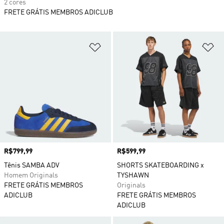
2 cores
FRETE GRÁTIS MEMBROS ADICLUB
Adicionar à Lista de Desejos
Ad
Preço
R$799,99
Preço
R$599,99
Tênis SAMBA ADV
SHORTS SKATEBOARDING x
Homem Originals
TYSHAWN
FRETE GRÁTIS MEMBROS
Originals
ADICLUB
FRETE GRÁTIS MEMBROS
ADICLUB