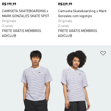
Preço
R$199,99
Preço
R$229,99
CAMISETA SKATEBOARDING x
Camiseta Skateboarding x Mark
MARK GONZALES SKATE SPOT
Gonzales com logotipo
Originals
Originals
3 cores
2 cores
FRETE GRÁTIS MEMBROS
FRETE GRÁTIS MEMBROS
ADICLUB
ADICLUB
Ad