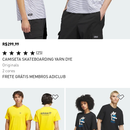
Preço
R$299,99
(25)
CAMISETA SKATEBOARDING YARN DYE
Originals
2 cores
FRETE GRÁTIS MEMBROS ADICLUB
Adicionar à Lista de Desejos
Ad