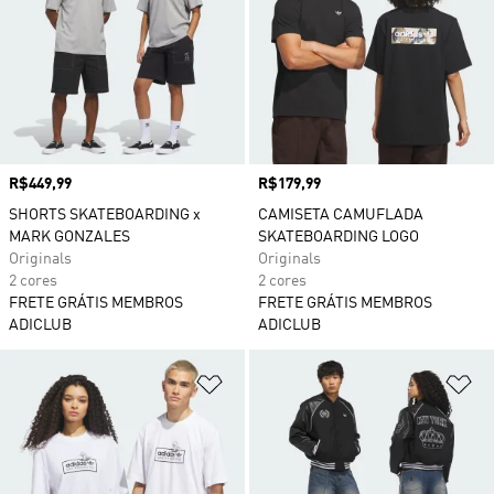
Preço
R$449,99
Preço
R$179,99
SHORTS SKATEBOARDING x
CAMISETA CAMUFLADA
MARK GONZALES
SKATEBOARDING LOGO
Originals
Originals
2 cores
2 cores
FRETE GRÁTIS MEMBROS
FRETE GRÁTIS MEMBROS
ADICLUB
ADICLUB
Adicionar à Lista de Desejos
Ad