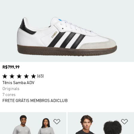
Preço
R$799,99
(65)
Tênis Samba ADV
Originals
7 cores
FRETE GRÁTIS MEMBROS ADICLUB
Adicionar à Lista de Desejos
Ad