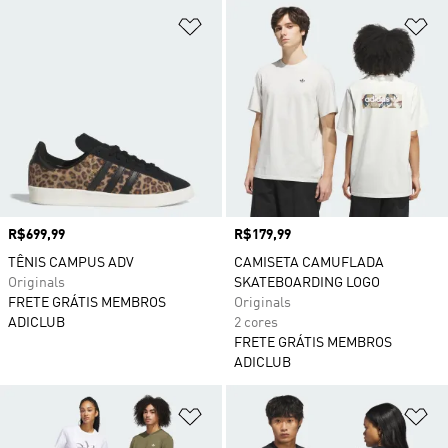
Adicionar à Lista de Desejos
Ad
Preço
R$699,99
Preço
R$179,99
TÊNIS CAMPUS ADV
CAMISETA CAMUFLADA
Originals
SKATEBOARDING LOGO
FRETE GRÁTIS MEMBROS
Originals
ADICLUB
2 cores
FRETE GRÁTIS MEMBROS
ADICLUB
Adicionar à Lista de Desejos
Ad