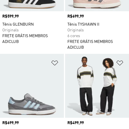
Preço
R$599,99
Preço
R$699,99
Tênis GLENBURN
Tênis TYSHAWN II
Originals
Originals
FRETE GRÁTIS MEMBROS
6 cores
ADICLUB
FRETE GRÁTIS MEMBROS
ADICLUB
Adicionar à Lista de Desejos
Ad
Preço
R$699,99
Preço
R$499,99