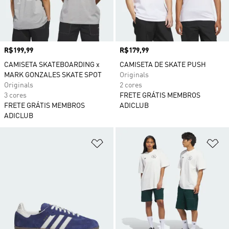
Preço
R$199,99
Preço
R$179,99
CAMISETA SKATEBOARDING x
CAMISETA DE SKATE PUSH
MARK GONZALES SKATE SPOT
Originals
Originals
2 cores
3 cores
FRETE GRÁTIS MEMBROS
FRETE GRÁTIS MEMBROS
ADICLUB
ADICLUB
Adicionar à Lista de Desejos
Ad