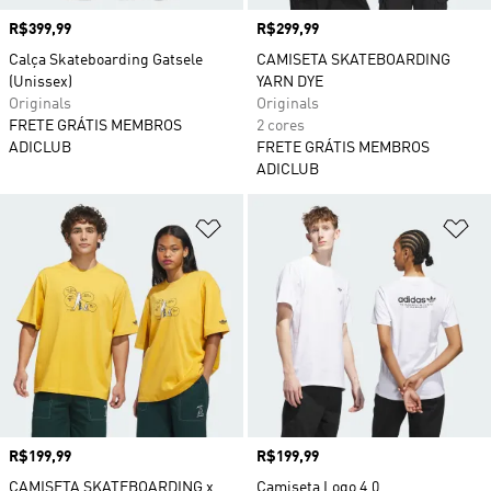
Preço
R$399,99
Preço
R$299,99
Calça Skateboarding Gatsele
CAMISETA SKATEBOARDING
(Unissex)
YARN DYE
Originals
Originals
FRETE GRÁTIS MEMBROS
2 cores
ADICLUB
FRETE GRÁTIS MEMBROS
ADICLUB
Adicionar à Lista de Desejos
Ad
Preço
R$199,99
Preço
R$199,99
CAMISETA SKATEBOARDING x
Camiseta Logo 4.0