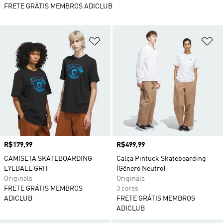
FRETE GRÁTIS MEMBROS ADICLUB
Adicionar à Lista de Desejos
Ad
Preço
R$179,99
Preço
R$499,99
CAMISETA SKATEBOARDING
Calça Pintuck Skateboarding
EYEBALL GRIT
(Gênero Neutro)
Originals
Originals
FRETE GRÁTIS MEMBROS
3 cores
ADICLUB
FRETE GRÁTIS MEMBROS
ADICLUB