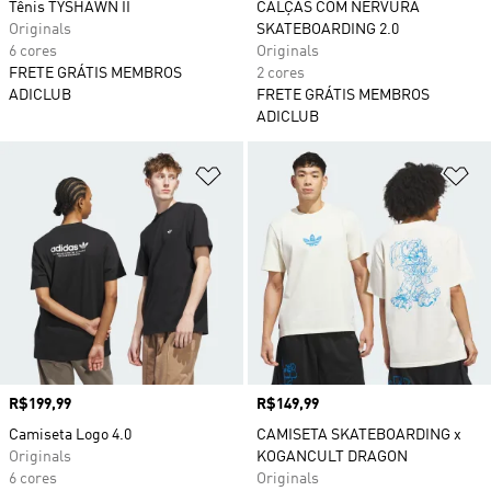
Tênis TYSHAWN II
CALÇAS COM NERVURA
Originals
SKATEBOARDING 2.0
6 cores
Originals
FRETE GRÁTIS MEMBROS
2 cores
ADICLUB
FRETE GRÁTIS MEMBROS
ADICLUB
Adicionar à Lista de Desejos
Ad
Preço
R$199,99
Preço
R$149,99
Camiseta Logo 4.0
CAMISETA SKATEBOARDING x
Originals
KOGANCULT DRAGON
6 cores
Originals