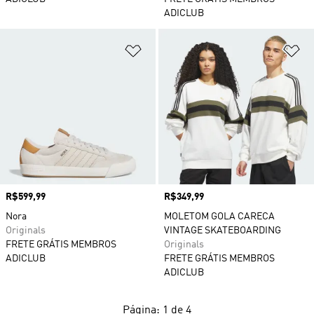
ADICLUB
Adicionar à Lista de Desejos
Ad
Preço
R$599,99
Preço
R$349,99
Nora
MOLETOM GOLA CARECA
Originals
VINTAGE SKATEBOARDING
FRETE GRÁTIS MEMBROS
Originals
ADICLUB
FRETE GRÁTIS MEMBROS
ADICLUB
Página: 1 de 4