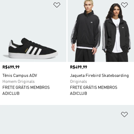
Adicionar à Lista de Desejos
Ad
Preço
R$699,99
Preço
R$499,99
Tênis Campus ADV
Jaqueta Firebird Skateboarding
Homem Originals
Originals
FRETE GRÁTIS MEMBROS
FRETE GRÁTIS MEMBROS
ADICLUB
ADICLUB
Ad