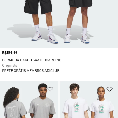
Preço
R$599,99
BERMUDA CARGO SKATEBOARDING
Originals
FRETE GRÁTIS MEMBROS ADICLUB
Adicionar à Lista de Desejos
Ad