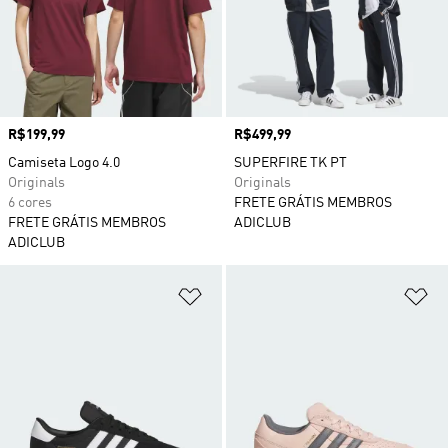
Preço
R$199,99
Preço
R$499,99
Camiseta Logo 4.0
SUPERFIRE TK PT
Originals
Originals
6 cores
FRETE GRÁTIS MEMBROS
FRETE GRÁTIS MEMBROS
ADICLUB
ADICLUB
Adicionar à Lista de Desejos
Ad