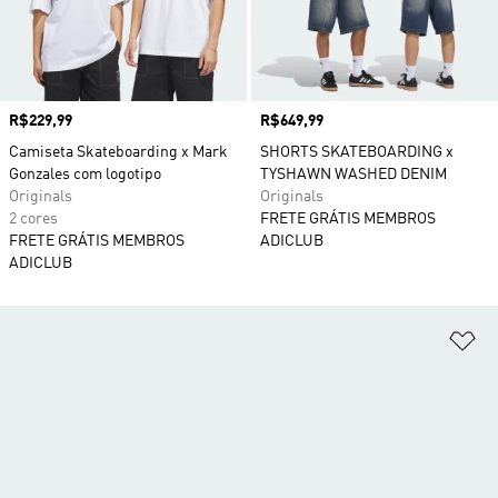
Preço
R$229,99
Preço
R$649,99
Camiseta Skateboarding x Mark
SHORTS SKATEBOARDING x
Gonzales com logotipo
TYSHAWN WASHED DENIM
Originals
Originals
2 cores
FRETE GRÁTIS MEMBROS
FRETE GRÁTIS MEMBROS
ADICLUB
ADICLUB
Ad