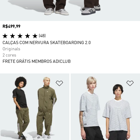
Preço
R$499,99
(48)
CALÇAS COM NERVURA SKATEBOARDING 2.0
Originals
2 cores
FRETE GRÁTIS MEMBROS ADICLUB
Adicionar à Lista de Desejos
Ad