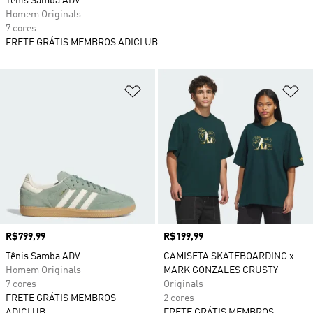
Tênis Samba ADV
Homem Originals
7 cores
FRETE GRÁTIS MEMBROS ADICLUB
Adicionar à Lista de Desejos
Ad
Preço
R$799,99
Preço
R$199,99
Tênis Samba ADV
CAMISETA SKATEBOARDING x
Homem Originals
MARK GONZALES CRUSTY
7 cores
Originals
FRETE GRÁTIS MEMBROS
2 cores
ADICLUB
FRETE GRÁTIS MEMBROS