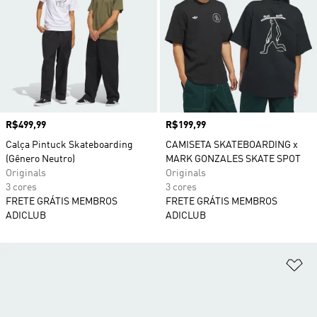
Preço
R$499,99
Preço
R$199,99
Calça Pintuck Skateboarding
CAMISETA SKATEBOARDING x
(Gênero Neutro)
MARK GONZALES SKATE SPOT
Originals
Originals
3 cores
3 cores
FRETE GRÁTIS MEMBROS
FRETE GRÁTIS MEMBROS
ADICLUB
ADICLUB
Ad