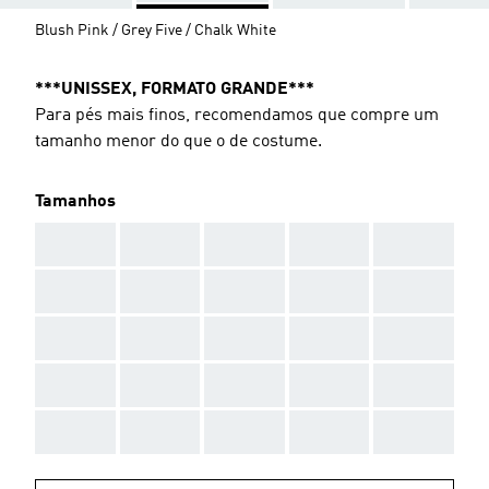
Blush Pink / Grey Five / Chalk White
***UNISSEX, FORMATO GRANDE***
Para pés mais finos, recomendamos que compre um
tamanho menor do que o de costume.
Tamanhos
AAA
AAA
AAA
AAA
AAA
AAA
AAA
AAA
AAA
AAA
AAA
AAA
AAA
AAA
AAA
AAA
AAA
AAA
AAA
AAA
AAA
AAA
AAA
AAA
AAA