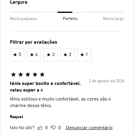
Largura
Muito pequeno
Perfeito
Muito largo
Filtrar por avaliações
5
4
3
2
1
2 de agosto de 2026
tênis super bonito e confortável.
valeu super a c
tênis estiloso e muito confortável. as cores são o
charme desse tênis.
Raquel
Isto foi útil?
0
0
Denunciar comentário