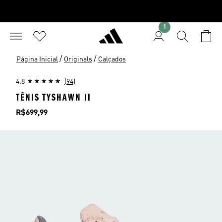
1
/
/
Página Inicial
Originals
Calçados
4.8
(94)
TÊNIS TYSHAWN II
Preço
R$699,99