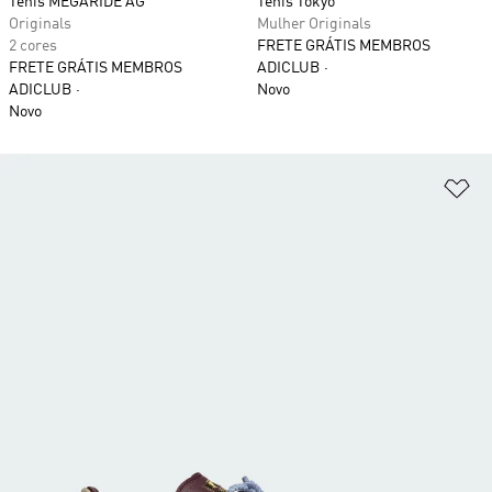
Tênis MEGARIDE AG
Tênis Tokyo
Originals
Mulher Originals
2 cores
FRETE GRÁTIS MEMBROS
FRETE GRÁTIS MEMBROS
ADICLUB
ADICLUB
Novo
Novo
Ad