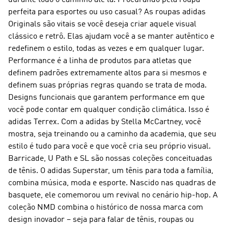
durante todo o caminho até lá. Procurando pela roupa
perfeita para esportes ou uso casual? As roupas
adidas
Originals
são vitais se você deseja criar aquele visual
clássico e retrô. Elas ajudam você a se manter autêntico e
redefinem o estilo, todas as vezes e em qualquer lugar.
Performance
é a linha de produtos para atletas que
definem padrões extremamente altos para si mesmos e
definem suas próprias regras quando se trata de moda.
Designs funcionais que garantem performance em que
você pode contar em qualquer condição climática. Isso é
adidas Terrex
. Com a
adidas by Stella McCartney
, você
mostra, seja treinando ou a caminho da academia, que seu
estilo é tudo para você e que você cria seu próprio visual.
Barricade, U Path e SL são nossas coleções conceituadas
de tênis. O
adidas Superstar
, um tênis para toda a família,
combina música, moda e esporte. Nascido nas quadras de
basquete, ele comemorou um revival no cenário hip-hop. A
coleção
NMD
combina o histórico de nossa marca com
design inovador – seja para falar de tênis, roupas ou