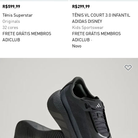
Preço
R$599,99
Preço
R$299,99
Tênis Superstar
TÊNIS VL COURT 3.0 INFANTIL
Originals
ADIDAS DISNEY
32 cores
Kids Sportswear
FRETE GRÁTIS MEMBROS
FRETE GRÁTIS MEMBROS
ADICLUB
ADICLUB
Novo
Ad