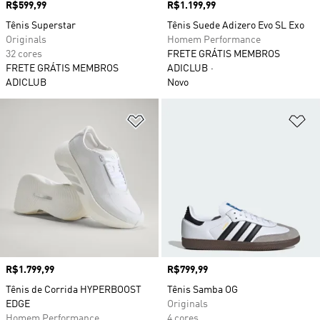
Preço
R$599,99
Preço
R$1.199,99
Tênis Superstar
Tênis Suede Adizero Evo SL Exo
Originals
Homem Performance
32 cores
FRETE GRÁTIS MEMBROS
FRETE GRÁTIS MEMBROS
ADICLUB
ADICLUB
Novo
Adicionar à Lista de Desejos
Ad
Preço
R$1.799,99
Preço
R$799,99
Tênis de Corrida HYPERBOOST
Tênis Samba OG
EDGE
Originals
Homem Performance
4 cores