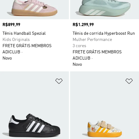
Preço
R$899,99
Preço
R$1.299,99
Tênis Handball Spezial
Tênis de corrida Hyperboost Run
Kids Originals
Mulher Performance
FRETE GRÁTIS MEMBROS
3 cores
ADICLUB
FRETE GRÁTIS MEMBROS
Novo
ADICLUB
Novo
Adicionar à Lista de Desejos
Ad