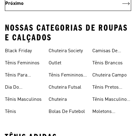
Próximo
NOSSAS CATEGORIAS DE ROUPAS
E CALÇADOS
Black Friday
Chuteira Society
Camisas De
Times
Tênis Femininos
Outlet
Tênis Brancos
Tênis Para
Tênis Femininos
Chuteira Campo
Caminhada
Brancos
Dia Do
Chuteira Futsal
Tênis Pretos
Consumidor
Femininos
Tênis Masculinos
Chuteira
Tênis Masculino
Em Promoçao
Tênis
Bolas De Futebol
Moletons
Femininos