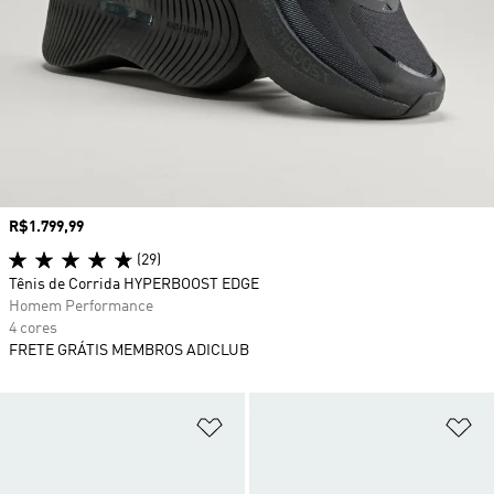
Preço
R$1.799,99
(29)
Tênis de Corrida HYPERBOOST EDGE
Homem Performance
4 cores
FRETE GRÁTIS MEMBROS ADICLUB
Adicionar à Lista de Desejos
Ad