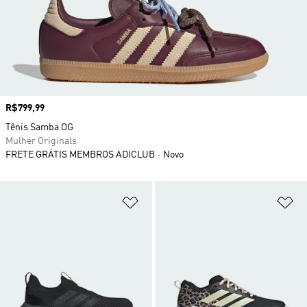
Preço
R$799,99
Tênis Samba OG
Mulher Originals
FRETE GRÁTIS MEMBROS ADICLUB
Novo
Adicionar à Lista de Desejos
Ad