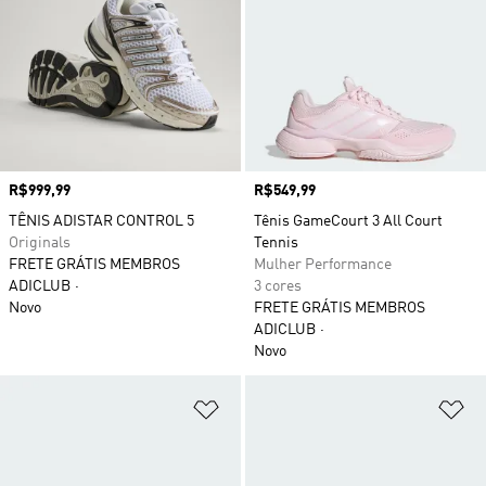
Preço
R$999,99
Preço
R$549,99
TÊNIS ADISTAR CONTROL 5
Tênis GameCourt 3 All Court
Originals
Tennis
FRETE GRÁTIS MEMBROS
Mulher Performance
ADICLUB
3 cores
Novo
FRETE GRÁTIS MEMBROS
ADICLUB
Novo
Adicionar à Lista de Desejos
Ad