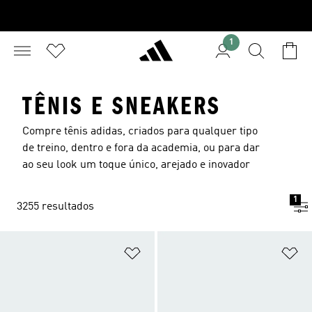
1
TÊNIS E SNEAKERS
Compre tênis adidas, criados para qualquer tipo
de treino, dentro e fora da academia, ou para dar
ao seu look um toque único, arejado e inovador
1
3255 resultados
Adicionar à Lista de Desejos
Ad