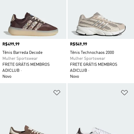
Preço
R$499,99
Preço
R$549,99
Tênis Barreda Decode
Tênis Technochaos 2000
Mulher Sportswear
Mulher Sportswear
FRETE GRÁTIS MEMBROS
FRETE GRÁTIS MEMBROS
ADICLUB
ADICLUB
Novo
Novo
Adicionar à Lista de Desejos
Ad