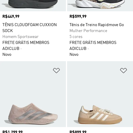
Preço
R$449,99
Preço
R$599,99
TÊNIS CLOUDFOAM CUXXION
Tênis de Treino Rapidmove Go
SOCK
Mulher Performance
Homem Sportswear
5 cores
FRETE GRÁTIS MEMBROS
FRETE GRÁTIS MEMBROS
ADICLUB
ADICLUB
Novo
Novo
Adicionar à Lista de Desejos
Ad
Preço
R$1.299,99
Preço
R$899,99