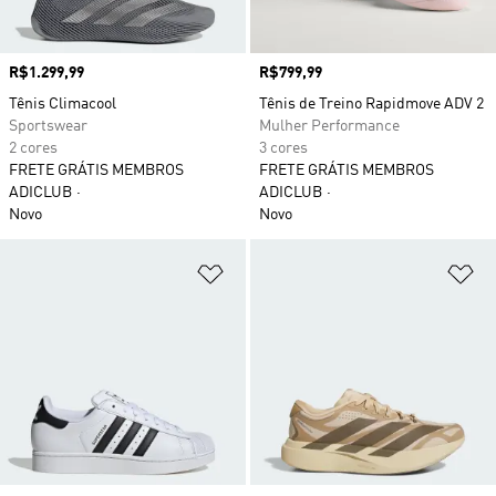
Preço
R$1.299,99
Preço
R$799,99
Tênis Climacool
Tênis de Treino Rapidmove ADV 2
Sportswear
Mulher Performance
2 cores
3 cores
FRETE GRÁTIS MEMBROS
FRETE GRÁTIS MEMBROS
ADICLUB
ADICLUB
Novo
Novo
Adicionar à Lista de Desejos
Ad