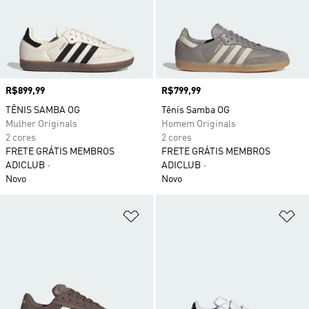
Preço
R$899,99
Preço
R$799,99
TÊNIS SAMBA OG
Tênis Samba OG
Mulher Originals
Homem Originals
2 cores
2 cores
FRETE GRÁTIS MEMBROS
FRETE GRÁTIS MEMBROS
ADICLUB
ADICLUB
Novo
Novo
Adicionar à Lista de Desejos
Ad