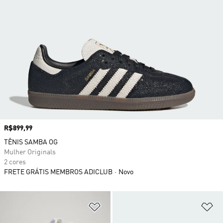
Preço
R$899,99
TÊNIS SAMBA OG
Mulher Originals
2 cores
FRETE GRÁTIS MEMBROS ADICLUB
Novo
Adicionar à Lista de Desejos
Ad