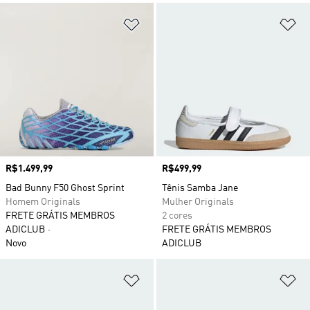
Adicionar à Lista de Desejos
Ad
Preço
R$1.499,99
Preço
R$499,99
Bad Bunny F50 Ghost Sprint
Tênis Samba Jane
Homem Originals
Mulher Originals
FRETE GRÁTIS MEMBROS
2 cores
ADICLUB
FRETE GRÁTIS MEMBROS
Novo
ADICLUB
Adicionar à Lista de Desejos
Ad