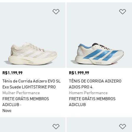
Adicionar à Lista de Desejos
Ad
Preço
R$1.199,99
Preço
R$1.999,99
Tênis de Corrida Adizero EVO SL
TÊNIS DE CORRIDA ADIZERO
Exo Suede LIGHTSTRIKE PRO
ADIOS PRO 4
Mulher Performance
Homem Performance
FRETE GRÁTIS MEMBROS
FRETE GRÁTIS MEMBROS
ADICLUB
ADICLUB
Novo
Adicionar à Lista de Desejos
Ad