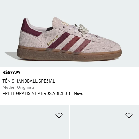
Preço
R$899,99
TÊNIS HANDBALL SPEZIAL
Mulher Originals
FRETE GRÁTIS MEMBROS ADICLUB
Novo
Adicionar à Lista de Desejos
Ad