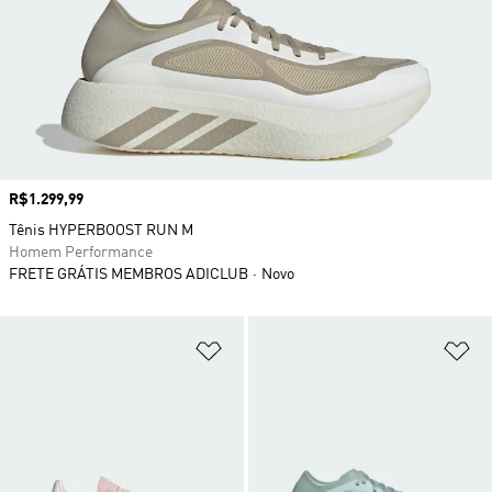
Preço
R$1.299,99
Tênis HYPERBOOST RUN M
Homem Performance
FRETE GRÁTIS MEMBROS ADICLUB
Novo
Adicionar à Lista de Desejos
Ad