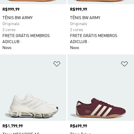
Preço
R$999,99
Preço
R$999,99
TÊNIS BW ARMY
TÊNIS BW ARMY
Originals
Originals
2 cores
2 cores
FRETE GRÁTIS MEMBROS
FRETE GRÁTIS MEMBROS
ADICLUB
ADICLUB
Novo
Novo
Adicionar à Lista de Desejos
Ad
Preço
R$1.799,99
Preço
R$699,99