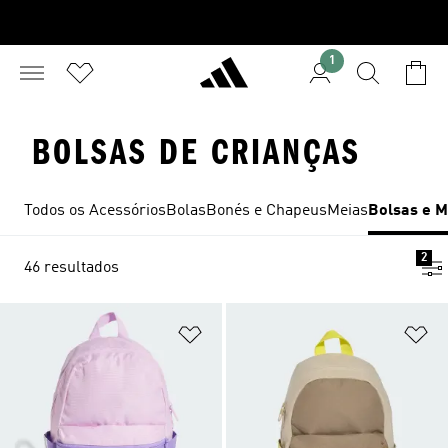
1
BOLSAS DE CRIANÇAS
Todos os Acessórios
Bolas
Bonés e Chapeus
Meias
Bolsas e M
2
46 resultados
Adicionar à Lista de Desejos
Ad