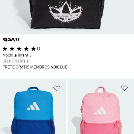
Preço
R$249,99
(1)
Mochila Infantil
Kids Originals
FRETE GRÁTIS MEMBROS ADICLUB
Adicionar à Lista de Desejos
Ad