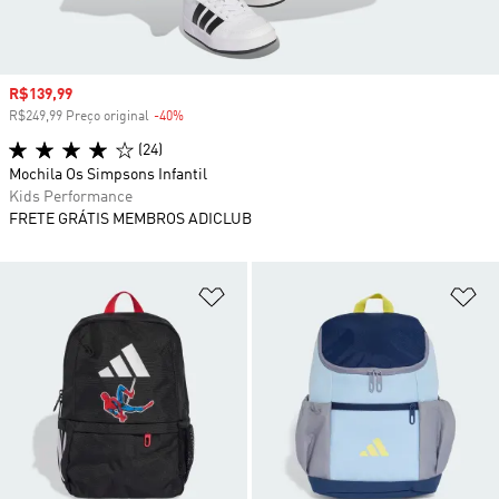
Preço com desconto
R$139,99
R$249,99 Preço original
-40%
Desconto
(24)
Mochila Os Simpsons Infantil
Kids Performance
FRETE GRÁTIS MEMBROS ADICLUB
Adicionar à Lista de Desejos
Ad