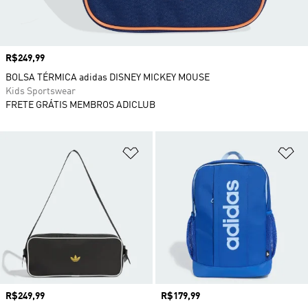
Preço
R$249,99
BOLSA TÉRMICA adidas DISNEY MICKEY MOUSE
Kids Sportswear
FRETE GRÁTIS MEMBROS ADICLUB
Adicionar à Lista de Desejos
Ad
Preço
R$249,99
Preço
R$179,99