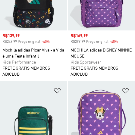
Preço com desconto
R$139,99
Preço com desconto
R$169,99
R$249,99 Preço original
-40%
Desconto
R$299,99 Preço original
-40%
Desconto
Mochila adidas Pixar Viva - a Vida
MOCHILA adidas DISNEY MINNIE
é uma Festa Infantil
MOUSE
Kids Performance
Kids Sportswear
FRETE GRÁTIS MEMBROS
FRETE GRÁTIS MEMBROS
ADICLUB
ADICLUB
Adicionar à Lista de Desejos
Ad