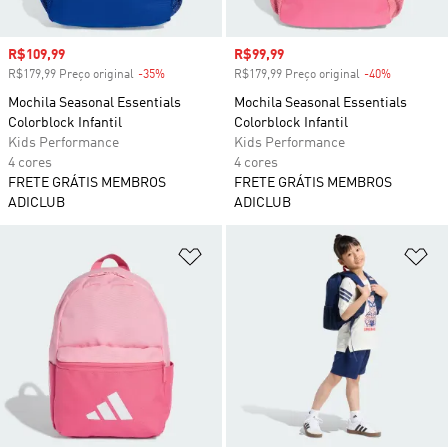
Preço com desconto
R$109,99
Preço com desconto
R$99,99
R$179,99 Preço original
-35%
Desconto
R$179,99 Preço original
-40%
Desconto
Mochila Seasonal Essentials
Mochila Seasonal Essentials
Colorblock Infantil
Colorblock Infantil
Kids Performance
Kids Performance
4 cores
4 cores
FRETE GRÁTIS MEMBROS
FRETE GRÁTIS MEMBROS
ADICLUB
ADICLUB
Adicionar à Lista de Desejos
Ad