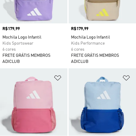
Preço
R$179,99
Preço
R$179,99
Mochila Logo Infantil
Mochila Logo Infantil
Kids Sportswear
Kids Performance
6 cores
6 cores
FRETE GRÁTIS MEMBROS
FRETE GRÁTIS MEMBROS
ADICLUB
ADICLUB
Adicionar à Lista de Desejos
Ad