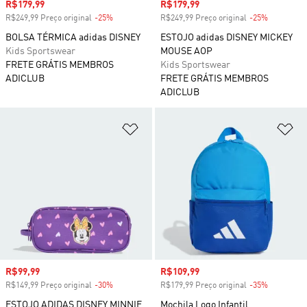
Preço com desconto
R$179,99
Preço com desconto
R$179,99
R$249,99 Preço original
-25%
Desconto
R$249,99 Preço original
-25%
Desconto
BOLSA TÉRMICA adidas DISNEY
ESTOJO adidas DISNEY MICKEY
Kids Sportswear
MOUSE AOP
FRETE GRÁTIS MEMBROS
Kids Sportswear
ADICLUB
FRETE GRÁTIS MEMBROS
ADICLUB
Adicionar à Lista de Desejos
Ad
Preço com desconto
R$99,99
Preço com desconto
R$109,99
R$149,99 Preço original
-30%
Desconto
R$179,99 Preço original
-35%
Desconto
ESTOJO ADIDAS DISNEY MINNIE
Mochila Logo Infantil