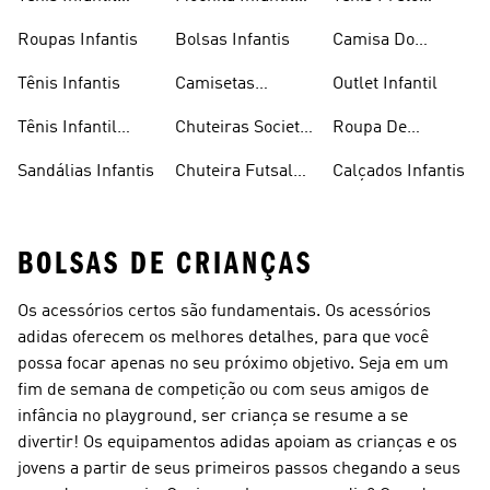
Masculino
Masculina
Infantil
Roupas Infantis
Bolsas Infantis
Camisa Do
Flamengo Infantil
Tênis Infantis
Camisetas
Outlet Infantil
Infantis
Tênis Infantil
Chuteiras Society
Roupa De
Feminino
Infantil
Natação Infantil
Sandálias Infantis
Chuteira Futsal
Calçados Infantis
Infantil
BOLSAS DE CRIANÇAS
Os acessórios certos são fundamentais. Os acessórios
adidas oferecem os melhores detalhes, para que você
possa focar apenas no seu próximo objetivo. Seja em um
fim de semana de competição ou com seus amigos de
infância no playground, ser criança se resume a se
divertir! Os equipamentos adidas apoiam as crianças e os
jovens a partir de seus primeiros passos chegando a seus