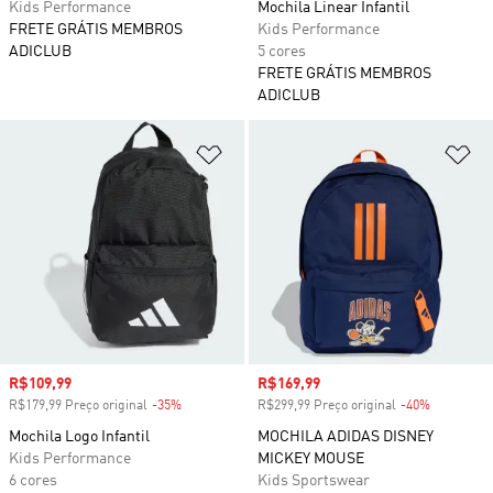
Kids Performance
Mochila Linear Infantil
FRETE GRÁTIS MEMBROS
Kids Performance
ADICLUB
5 cores
FRETE GRÁTIS MEMBROS
ADICLUB
Adicionar à Lista de Desejos
Ad
Preço com desconto
R$109,99
Preço com desconto
R$169,99
R$179,99 Preço original
-35%
Desconto
R$299,99 Preço original
-40%
Desconto
Mochila Logo Infantil
MOCHILA ADIDAS DISNEY
Kids Performance
MICKEY MOUSE
6 cores
Kids Sportswear