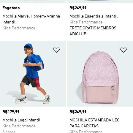
Esgotado
Preço
R$249,99
Mochila Marvel Homem-Aranha
Mochila Essentials Infantil
Infantil
Kids Performance
Kids Performance
FRETE GRÁTIS MEMBROS
ADICLUB
Adicionar à Lista de Desejos
Ad
Preço
R$179,99
Preço
R$249,99
Mochila Logo Infantil
MOCHILA ESTAMPADA LEO
Kids Performance
PARA GAROTAS
6 cores
Kids Performance