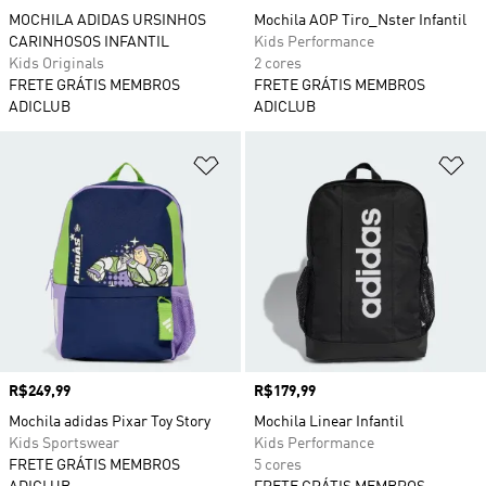
MOCHILA ADIDAS URSINHOS
Mochila AOP Tiro_Nster Infantil
CARINHOSOS INFANTIL
Kids Performance
Kids Originals
2 cores
FRETE GRÁTIS MEMBROS
FRETE GRÁTIS MEMBROS
ADICLUB
ADICLUB
Adicionar à Lista de Desejos
Ad
Preço
R$249,99
Preço
R$179,99
Mochila adidas Pixar Toy Story
Mochila Linear Infantil
Kids Sportswear
Kids Performance
FRETE GRÁTIS MEMBROS
5 cores