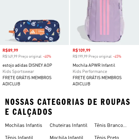
Preço com desconto
R$89,99
Preço com desconto
R$109,99
R$149,99 Preço original
-40%
Desconto
R$199,99 Preço original
-45%
Desconto
estojo adidas DISNEY AOP
Mochila APWR Infantil
Kids Sportswear
Kids Performance
FRETE GRÁTIS MEMBROS
FRETE GRÁTIS MEMBROS
ADICLUB
ADICLUB
NOSSAS CATEGORIAS DE ROUPAS
E CALÇADOS
Mochilas Infantis
Chuteiras Infantil
Tênis Branco
Infantil
Tênis Infantil
Mochila Infantil
Tênis Preto