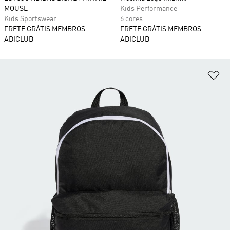
MOUSE
Kids Performance
Kids Sportswear
6 cores
FRETE GRÁTIS MEMBROS
FRETE GRÁTIS MEMBROS
ADICLUB
ADICLUB
Ad