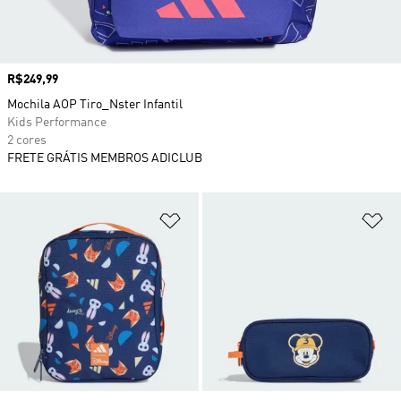
Preço
R$249,99
Mochila AOP Tiro_Nster Infantil
Kids Performance
2 cores
FRETE GRÁTIS MEMBROS ADICLUB
Adicionar à Lista de Desejos
Ad