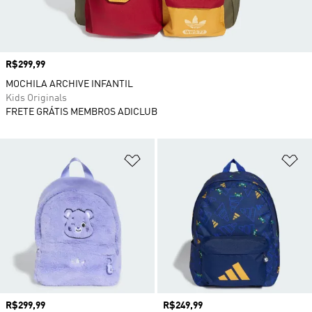
Preço
R$299,99
MOCHILA ARCHIVE INFANTIL
Kids Originals
FRETE GRÁTIS MEMBROS ADICLUB
Adicionar à Lista de Desejos
Ad
Preço
R$299,99
Preço
R$249,99