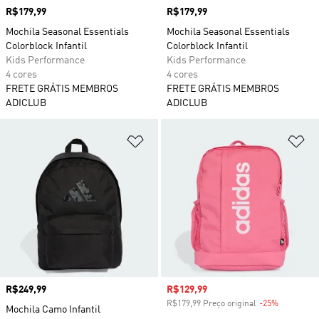
Preço
R$179,99
Preço
R$179,99
Mochila Seasonal Essentials
Mochila Seasonal Essentials
Colorblock Infantil
Colorblock Infantil
Kids Performance
Kids Performance
4 cores
4 cores
FRETE GRÁTIS MEMBROS
FRETE GRÁTIS MEMBROS
ADICLUB
ADICLUB
Adicionar à Lista de Desejos
Ad
Preço
R$249,99
Preço com desconto
R$129,99
R$179,99 Preço original
-25%
Desconto
Mochila Camo Infantil