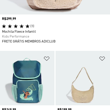
Preço
R$299,99
(1)
Mochila Fleece Infantil
Kids Performance
FRETE GRÁTIS MEMBROS ADICLUB
Adicionar à Lista de Desejos
Ad
Preço
R$249,99
Preço
R$199,99