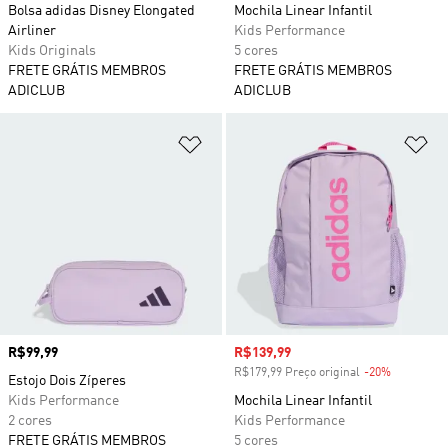
Bolsa adidas Disney Elongated
Mochila Linear Infantil
Airliner
Kids Performance
Kids Originals
5 cores
FRETE GRÁTIS MEMBROS
FRETE GRÁTIS MEMBROS
ADICLUB
ADICLUB
Adicionar à Lista de Desejos
Ad
Preço
R$99,99
Preço com desconto
R$139,99
R$179,99 Preço original
-20%
Desconto
Estojo Dois Zíperes
Kids Performance
Mochila Linear Infantil
2 cores
Kids Performance
FRETE GRÁTIS MEMBROS
5 cores