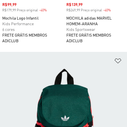
Preço com desconto
R$99,99
Preço com desconto
R$139,99
R$179,99 Preço original
-40%
Desconto
R$249,99 Preço original
-40%
Desconto
Mochila Logo Infantil
MOCHILA adidas MARVEL
Kids Performance
HOMEM-ARANHA
6 cores
Kids Sportswear
FRETE GRÁTIS MEMBROS
FRETE GRÁTIS MEMBROS
ADICLUB
ADICLUB
Ad