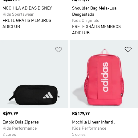
MOCHILA ADIDAS DISNEY
Shoulder Bag Meia-Lua
Kids Sportswear
Desgastada
FRETE GRÁTIS MEMBROS
Kids Originals
ADICLUB
FRETE GRÁTIS MEMBROS
ADICLUB
Adicionar à Lista de Desejos
Ad
Preço
R$99,99
Preço
R$179,99
Estojo Dois Zíperes
Mochila Linear Infantil
Kids Performance
Kids Performance
2 cores
5 cores