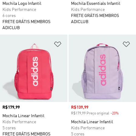
Mochila Logo Infantil
Mochila Essentials Infantil
Kids Performance
Kids Performance
6 cores
FRETE GRÁTIS MEMBROS
FRETE GRÁTIS MEMBROS
ADICLUB
ADICLUB
Adicionar à Lista de Desejos
Ad
Preço
R$179,99
Preço com desconto
R$139,99
R$179,99 Preço original
-20%
Desconto
Mochila Linear Infantil
Kids Performance
Mochila Linear Infantil
5 cores
Kids Performance
FRETE GRÁTIS MEMBROS
5 cores