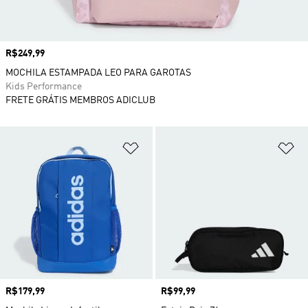
Preço
R$249,99
MOCHILA ESTAMPADA LEO PARA GAROTAS
Kids Performance
FRETE GRÁTIS MEMBROS ADICLUB
Adicionar à Lista de Desejos
Ad
Preço
R$179,99
Preço
R$99,99