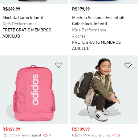
Preço
R$249,99
Preço
R$179,99
Mochila Camo Infantil
Mochila Seasonal Essentials
Kids Performance
Colorblock Infantil
FRETE GRÁTIS MEMBROS
Kids Performance
ADICLUB
4 cores
FRETE GRÁTIS MEMBROS
ADICLUB
Adicionar à Lista de Desejos
Ad
Preço com desconto
R$129,99
Preço com desconto
R$139,99
R$179,99 Preço original
-25%
Desconto
R$249,99 Preço original
-40%
Desconto