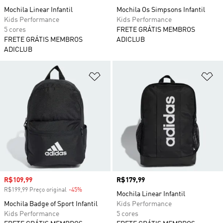
Mochila Linear Infantil
Mochila Os Simpsons Infantil
Kids Performance
Kids Performance
5 cores
FRETE GRÁTIS MEMBROS
FRETE GRÁTIS MEMBROS
ADICLUB
ADICLUB
Adicionar à Lista de Desejos
Ad
Preço com desconto
R$109,99
Preço
R$179,99
R$199,99 Preço original
-45%
Desconto
Mochila Linear Infantil
Mochila Badge of Sport Infantil
Kids Performance
Kids Performance
5 cores