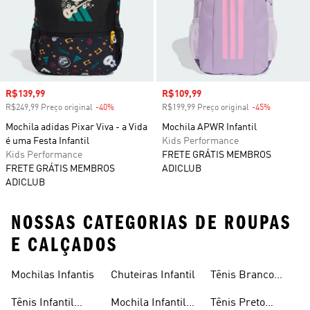
Preço com desconto
R$139,99
Preço com desconto
R$109,99
R$249,99 Preço original
-40%
Desconto
R$199,99 Preço original
-45%
Desconto
Mochila adidas Pixar Viva - a Vida
Mochila APWR Infantil
é uma Festa Infantil
Kids Performance
Kids Performance
FRETE GRÁTIS MEMBROS
FRETE GRÁTIS MEMBROS
ADICLUB
ADICLUB
NOSSAS CATEGORIAS DE ROUPAS
E CALÇADOS
Mochilas Infantis
Chuteiras Infantil
Tênis Branco
Infantil
Tênis Infantil
Mochila Infantil
Tênis Preto