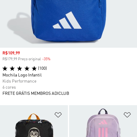
Preço com desconto
R$109,99
R$179,99 Preço original
-35%
Desconto
(100)
Mochila Logo Infantil
Kids Performance
6 cores
FRETE GRÁTIS MEMBROS ADICLUB
Adicionar à Lista de Desejos
Ad