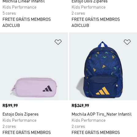
Mochila Linear Infantil
Estojo Dois Zíperes
Kids Performance
Kids Performance
5 cores
2 cores
FRETE GRÁTIS MEMBROS
FRETE GRÁTIS MEMBROS
ADICLUB
ADICLUB
Adicionar à Lista de Desejos
Ad
Preço
R$99,99
Preço
R$249,99
Estojo Dois Zíperes
Mochila AOP Tiro_Nster Infantil
Kids Performance
Kids Performance
2 cores
2 cores
FRETE GRÁTIS MEMBROS
FRETE GRÁTIS MEMBROS