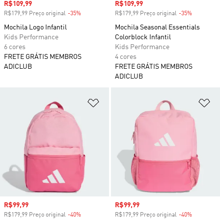
Preço com desconto
R$109,99
Preço com desconto
R$109,99
R$179,99 Preço original
-35%
Desconto
R$179,99 Preço original
-35%
Desconto
Mochila Logo Infantil
Mochila Seasonal Essentials
Kids Performance
Colorblock Infantil
6 cores
Kids Performance
FRETE GRÁTIS MEMBROS
4 cores
ADICLUB
FRETE GRÁTIS MEMBROS
ADICLUB
Adicionar à Lista de Desejos
Ad
Preço com desconto
R$99,99
Preço com desconto
R$99,99
R$179,99 Preço original
-40%
Desconto
R$179,99 Preço original
-40%
Desconto