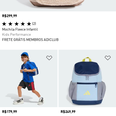
Preço
R$299,99
(2)
Mochila Fleece Infantil
Kids Performance
FRETE GRÁTIS MEMBROS ADICLUB
Adicionar à Lista de Desejos
Ad
Preço
R$179,99
Preço
R$249,99