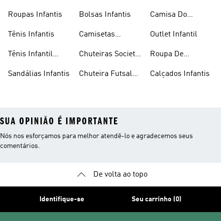
Masculino
Masculina
Infantil
Roupas Infantis
Bolsas Infantis
Camisa Do
Flamengo Infantil
Tênis Infantis
Camisetas
Outlet Infantil
Infantis
Tênis Infantil
Chuteiras Society
Roupa De
Feminino
Infantil
Natação Infantil
Sandálias Infantis
Chuteira Futsal
Calçados Infantis
Infantil
SUA OPINIÃO É IMPORTANTE
Nós nos esforçamos para melhor atendê-lo e agradecemos seus
comentários.
De volta ao topo
Identifique-se
Seu carrinho (0)