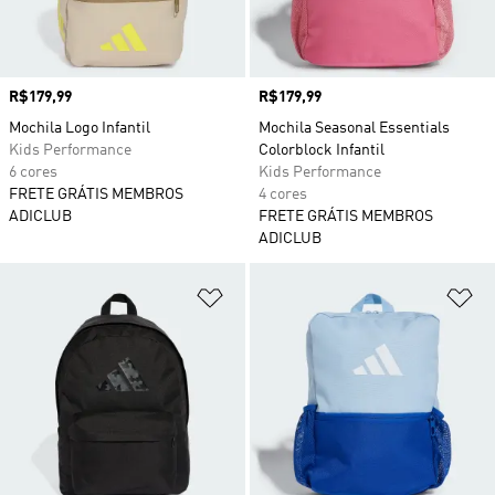
Preço
R$179,99
Preço
R$179,99
Mochila Logo Infantil
Mochila Seasonal Essentials
Kids Performance
Colorblock Infantil
6 cores
Kids Performance
FRETE GRÁTIS MEMBROS
4 cores
ADICLUB
FRETE GRÁTIS MEMBROS
ADICLUB
Adicionar à Lista de Desejos
Ad