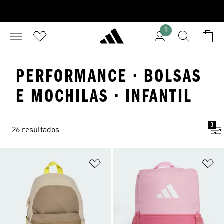
1
PERFORMANCE · BOLSAS
E MOCHILAS · INFANTIL
3
26 resultados
Adicionar à Lista de Desejos
Ad