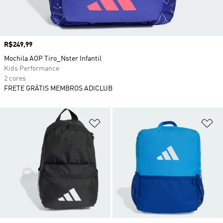
Preço
R$249,99
Mochila AOP Tiro_Nster Infantil
Kids Performance
2 cores
FRETE GRÁTIS MEMBROS ADICLUB
Adicionar à Lista de Desejos
Ad