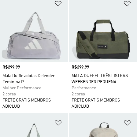
Adicionar à Lista de Desejos
Ad
Preço
R$299,99
Preço
R$299,99
Mala Duffle adidas Defender
MALA DUFFEL TRÊS LISTRAS
Feminina P
WEEKENDER PEQUENA
Mulher Performance
Performance
2 cores
2 cores
FRETE GRÁTIS MEMBROS
FRETE GRÁTIS MEMBROS
ADICLUB
ADICLUB
Adicionar à Lista de Desejos
Ad