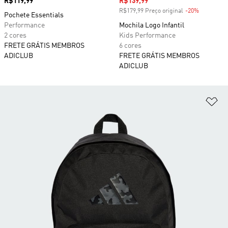
Preço
R$119,99
Preço com desconto
R$139,99
R$179,99 Preço original
-20%
Desconto
Pochete Essentials
Performance
Mochila Logo Infantil
2 cores
Kids Performance
FRETE GRÁTIS MEMBROS
6 cores
ADICLUB
FRETE GRÁTIS MEMBROS
ADICLUB
Ad