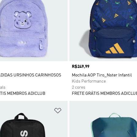
Preço
R$249,99
ADIDAS URSINHOS CARINHOSOS
Mochila AOP Tiro_Nster Infantil
Kids Performance
als
2 cores
TIS MEMBROS ADICLUB
FRETE GRÁTIS MEMBROS ADICLU
sta de Desejos
Adicionar à Lista de Desejos