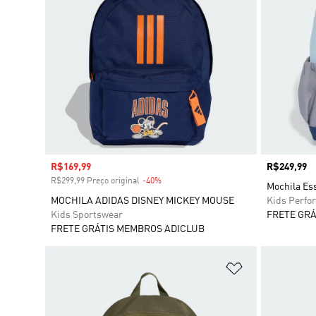
Preço com desconto
R$169,99
Preço
R$249,99
R$299,99 Preço original
-40%
Desconto
Mochila Ess
MOCHILA ADIDAS DISNEY MICKEY MOUSE
Kids Perfo
Kids Sportswear
FRETE GRÁ
FRETE GRÁTIS MEMBROS ADICLUB
Adicionar à Li