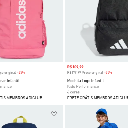
 desconto
Preço com desconto
R$109,99
ço original
-25%
Desconto
R$179,99 Preço original
-35%
Desconto
ear Infantil
Mochila Logo Infantil
rmance
Kids Performance
6 cores
TIS MEMBROS ADICLUB
FRETE GRÁTIS MEMBROS ADICLU
sta de Desejos
Adicionar à Lista de Desejos