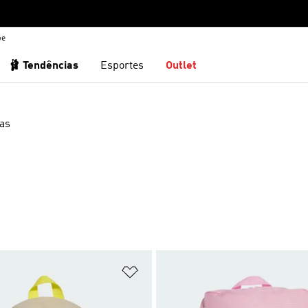
be
🩰 Tendências
Esportes
Outlet
as
sta de Desejos
Adicionar à Lista de Desejos