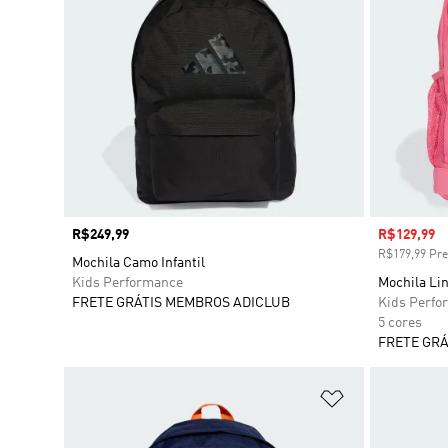
Preço
R$249,99
Preço com
R$129,99
R$179,99 Pre
Mochila Camo Infantil
Kids Performance
Mochila Lin
FRETE GRÁTIS MEMBROS ADICLUB
Kids Perfo
5 cores
FRETE GRÁ
Adicionar à Li