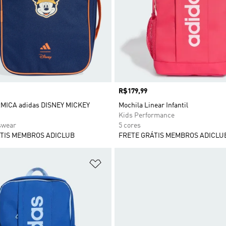
Preço
R$179,99
MICA adidas DISNEY MICKEY
Mochila Linear Infantil
Kids Performance
swear
5 cores
TIS MEMBROS ADICLUB
FRETE GRÁTIS MEMBROS ADICLU
sta de Desejos
Adicionar à Lista de Desejos