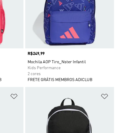
Preço
R$249,99
Mochila AOP Tiro_Nster Infantil
Kids Performance
2 cores
B
FRETE GRÁTIS MEMBROS ADICLUB
Adicionar à Lista de Desejos
Adicionar à