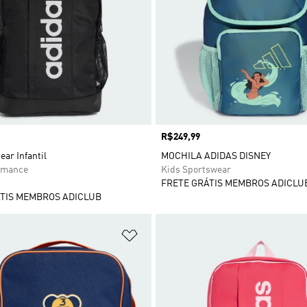
Preço
R$249,99
ear Infantil
MOCHILA ADIDAS DISNEY
rmance
Kids Sportswear
FRETE GRÁTIS MEMBROS ADICLU
TIS MEMBROS ADICLUB
sta de Desejos
Adicionar à Lista de Desejos