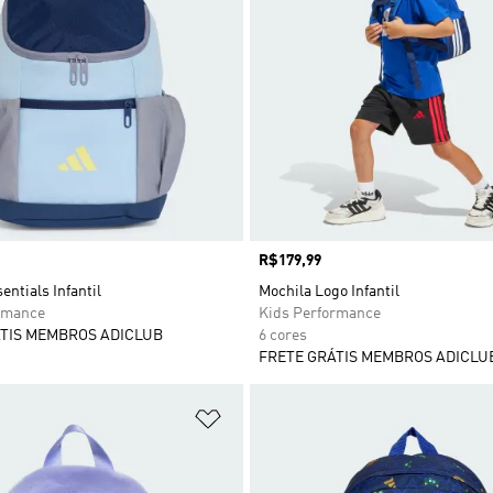
Preço
R$179,99
entials Infantil
Mochila Logo Infantil
rmance
Kids Performance
TIS MEMBROS ADICLUB
6 cores
FRETE GRÁTIS MEMBROS ADICLU
sta de Desejos
Adicionar à Lista de Desejos