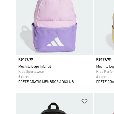
Preço
R$179,99
Preço
R$179,99
Mochila Logo Infantil
Mochila Log
Kids Sportswear
Kids Perfo
6 cores
6 cores
FRETE GRÁTIS MEMBROS ADICLUB
FRETE GRÁ
Adicionar à Li