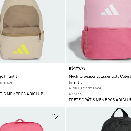
Preço
R$179,99
o Infantil
Mochila Seasonal Essentials Color
rmance
Infantil
Kids Performance
TIS MEMBROS ADICLUB
4 cores
FRETE GRÁTIS MEMBROS ADICLU
sta de Desejos
Adicionar à Lista de Desejos