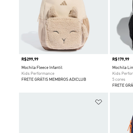
Preço
R$299,99
Preço
R$179,99
Mochila Fleece Infantil
Mochila Lin
Kids Performance
Kids Perfo
FRETE GRÁTIS MEMBROS ADICLUB
5 cores
FRETE GRÁ
Adicionar à Li