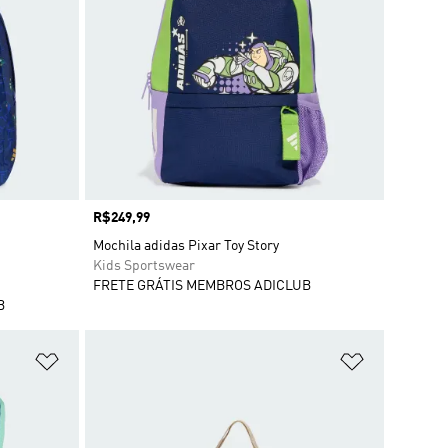
Preço
R$249,99
Mochila adidas Pixar Toy Story
Kids Sportswear
FRETE GRÁTIS MEMBROS ADICLUB
B
Adicionar à Lista de Desejos
Adicionar à