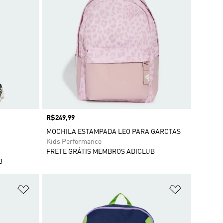
Preço
R$249,99
MOCHILA ESTAMPADA LEO PARA GAROTAS
Kids Performance
FRETE GRÁTIS MEMBROS ADICLUB
B
Adicionar à Lista de Desejos
Adicionar à