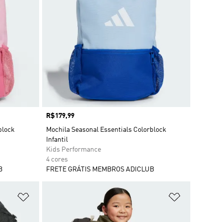
Preço
R$179,99
block
Mochila Seasonal Essentials Colorblock
Infantil
Kids Performance
4 cores
B
FRETE GRÁTIS MEMBROS ADICLUB
Adicionar à Lista de Desejos
Adicionar à