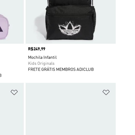
Preço
R$249,99
Mochila Infantil
Kids Originals
FRETE GRÁTIS MEMBROS ADICLUB
B
Adicionar à Lista de Desejos
Adicionar à