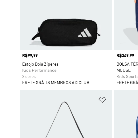
Preço
R$99,99
Preço
R$249,99
Estojo Dois Zíperes
BOLSA TÉR
Kids Performance
MOUSE
2 cores
Kids Sport
FRETE GRÁTIS MEMBROS ADICLUB
FRETE GRÁ
Adicionar à Li