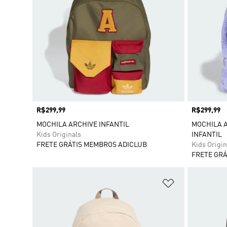
Preço
R$299,99
Preço
R$299,99
MOCHILA ARCHIVE INFANTIL
MOCHILA 
Kids Originals
INFANTIL
FRETE GRÁTIS MEMBROS ADICLUB
Kids Origin
FRETE GRÁ
Adicionar à Li