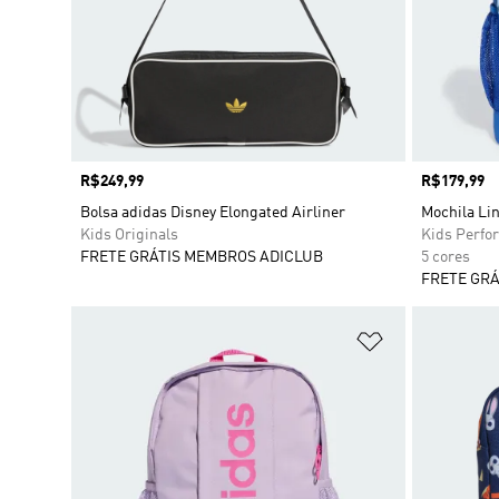
Preço
R$249,99
Preço
R$179,99
Bolsa adidas Disney Elongated Airliner
Mochila Lin
Kids Originals
Kids Perfo
FRETE GRÁTIS MEMBROS ADICLUB
5 cores
FRETE GRÁ
Adicionar à Li