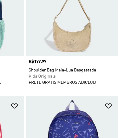
Preço
R$199,99
Shoulder Bag Meia-Lua Desgastada
Kids Originals
B
FRETE GRÁTIS MEMBROS ADICLUB
Adicionar à Lista de Desejos
Adicionar à