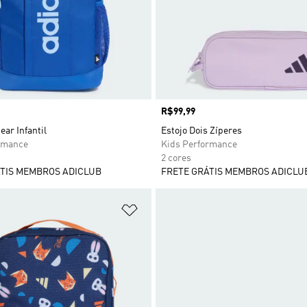
Preço
R$99,99
ear Infantil
Estojo Dois Zíperes
rmance
Kids Performance
2 cores
TIS MEMBROS ADICLUB
FRETE GRÁTIS MEMBROS ADICLU
sta de Desejos
Adicionar à Lista de Desejos