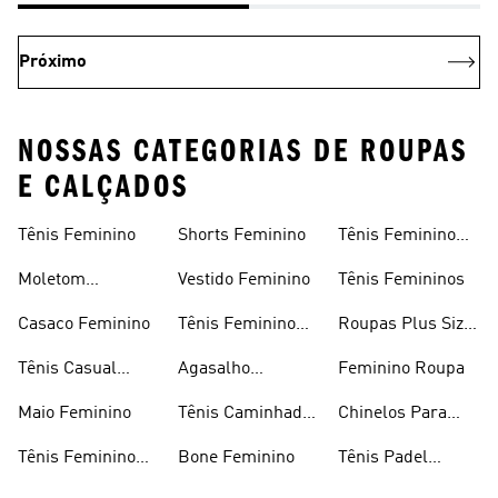
Próximo
NOSSAS CATEGORIAS DE ROUPAS
E CALÇADOS
Tênis Feminino
Shorts Feminino
Tênis Feminino
Em Promoção
Moletom
Vestido Feminino
Tênis Femininos
Feminino
Casaco Feminino
Tênis Feminino
Roupas Plus Size
Preto
Feminino
Tênis Casual
Agasalho
Feminino Roupa
Feminino
Feminino
Maio Feminino
Tênis Caminhada
Chinelos Para
Feminino
Meninas
Tênis Feminino
Bone Feminino
Tênis Padel
Branco
Feminino