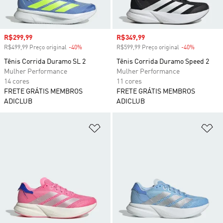
Preço com desconto
R$299,99
Preço com desconto
R$349,99
R$499,99 Preço original
-40%
Desconto
R$599,99 Preço original
-40%
Desconto
Tênis Corrida Duramo SL 2
Tênis Corrida Duramo Speed 2
Mulher Performance
Mulher Performance
14 cores
11 cores
FRETE GRÁTIS MEMBROS
FRETE GRÁTIS MEMBROS
ADICLUB
ADICLUB
Adicionar à Lista de Desejos
Ad