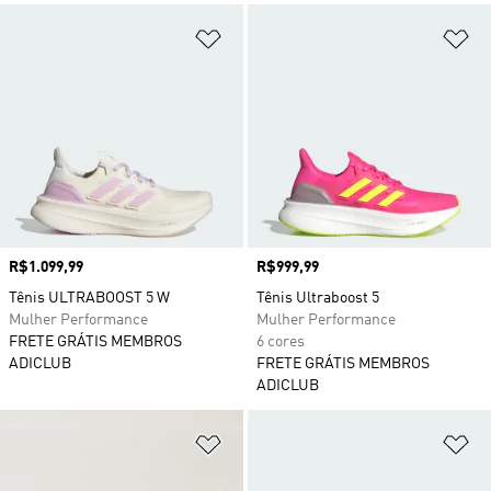
Adicionar à Lista de Desejos
Ad
Preço
R$1.099,99
Preço
R$999,99
Tênis ULTRABOOST 5 W
Tênis Ultraboost 5
Mulher Performance
Mulher Performance
FRETE GRÁTIS MEMBROS
6 cores
ADICLUB
FRETE GRÁTIS MEMBROS
ADICLUB
Adicionar à Lista de Desejos
Ad