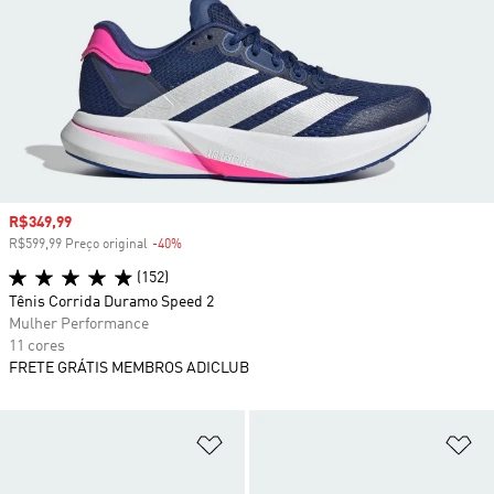
Preço com desconto
R$349,99
R$599,99 Preço original
-40%
Desconto
(152)
Tênis Corrida Duramo Speed 2
Mulher Performance
11 cores
FRETE GRÁTIS MEMBROS ADICLUB
Adicionar à Lista de Desejos
Ad