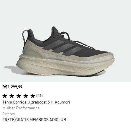
Preço
R$1.299,99
(51)
Tênis Corrida Ultraboost 5 H.Koumori
Mulher Performance
2 cores
FRETE GRÁTIS MEMBROS ADICLUB