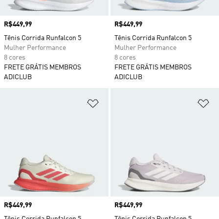
Preço
R$449,99
Preço
R$449,99
Tênis Corrida Runfalcon 5
Tênis Corrida Runfalcon 5
Mulher Performance
Mulher Performance
8 cores
8 cores
FRETE GRÁTIS MEMBROS
FRETE GRÁTIS MEMBROS
ADICLUB
ADICLUB
Adicionar à Lista de Desejos
Ad
Preço
R$449,99
Preço
R$449,99