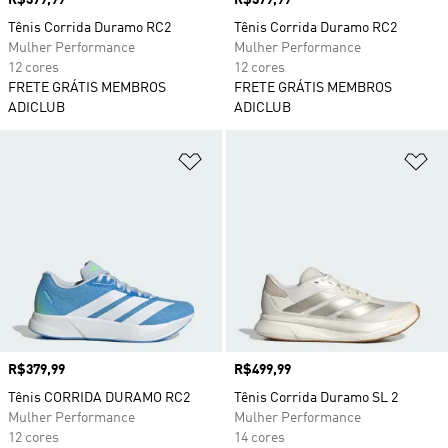
Preço
R$379,99
Preço
R$379,99
Tênis Corrida Duramo RC2
Tênis Corrida Duramo RC2
Mulher Performance
Mulher Performance
12 cores
12 cores
FRETE GRÁTIS MEMBROS
FRETE GRÁTIS MEMBROS
ADICLUB
ADICLUB
Adicionar à Lista de Desejos
Ad
Preço
R$379,99
Preço
R$499,99
Tênis CORRIDA DURAMO RC2
Tênis Corrida Duramo SL 2
Mulher Performance
Mulher Performance
12 cores
14 cores