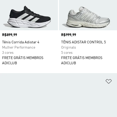
Preço
R$899,99
Preço
R$999,99
Tênis Corrida Adistar 4
TÊNIS ADISTAR CONTROL 5
Mulher Performance
Originals
3 cores
5 cores
FRETE GRÁTIS MEMBROS
FRETE GRÁTIS MEMBROS
ADICLUB
ADICLUB
Ad