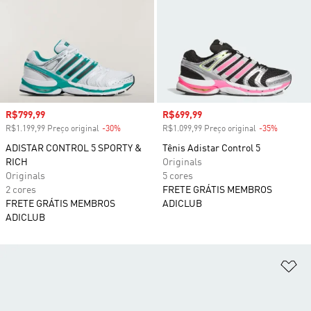
Preço com desconto
R$799,99
Preço com desconto
R$699,99
R$1.199,99 Preço original
-30%
Desconto
R$1.099,99 Preço original
-35%
Descont
ADISTAR CONTROL 5 SPORTY &
Tênis Adistar Control 5
RICH
Originals
Originals
5 cores
2 cores
FRETE GRÁTIS MEMBROS
FRETE GRÁTIS MEMBROS
ADICLUB
ADICLUB
Ad