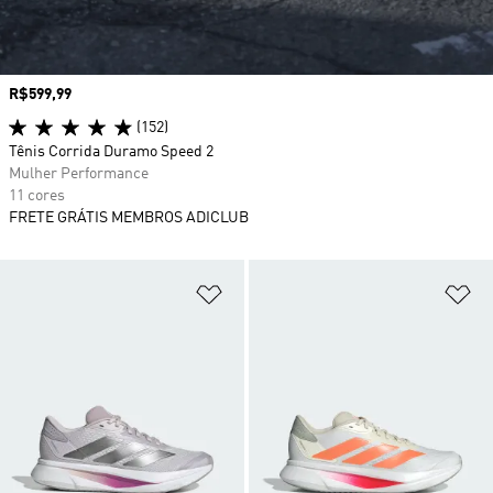
Preço
R$599,99
(152)
Tênis Corrida Duramo Speed 2
Mulher Performance
11 cores
FRETE GRÁTIS MEMBROS ADICLUB
Adicionar à Lista de Desejos
Ad