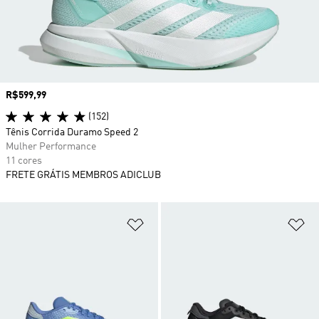
Preço
R$599,99
(152)
Tênis Corrida Duramo Speed 2
Mulher Performance
11 cores
FRETE GRÁTIS MEMBROS ADICLUB
Adicionar à Lista de Desejos
Ad