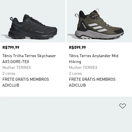
Preço
R$799,99
Preço
R$599,99
Tênis Trilha Terrex Skychaser
Tênis Terrex Anylander Mid
AX5 GORE-TEX
Hiking
Mulher TERREX
Mulher TERREX
2 cores
2 cores
FRETE GRÁTIS MEMBROS
FRETE GRÁTIS MEMBROS
ADICLUB
ADICLUB
Ad