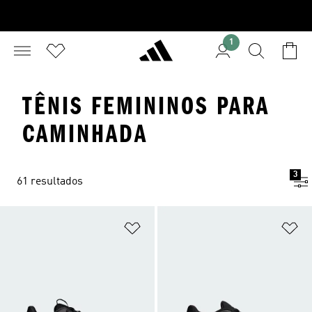
1
TÊNIS FEMININOS PARA
CAMINHADA
3
61 resultados
Adicionar à Lista de Desejos
Ad