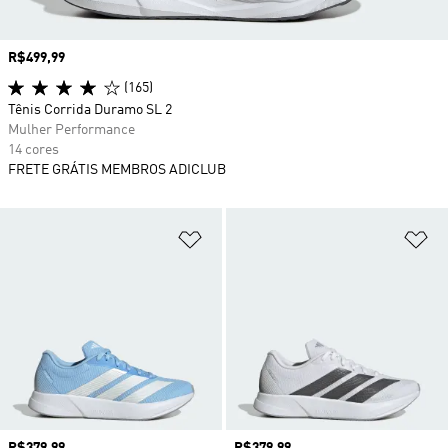
Preço
R$499,99
(165)
Tênis Corrida Duramo SL 2
Mulher Performance
14 cores
FRETE GRÁTIS MEMBROS ADICLUB
Adicionar à Lista de Desejos
Ad