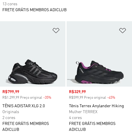
13 cores
FRETE GRÁTIS MEMBROS ADICLUB
Adicionar à Lista de Desejos
Ad
Preço com desconto
R$799,99
Preço com desconto
R$329,99
R$1.299,99 Preço original
-35%
Desconto
R$599,99 Preço original
-45%
Desconto
TÊNIS ADISTAR XLG 2.0
Tênis Terrex Anylander Hiking
Originals
Mulher TERREX
2 cores
4 cores
FRETE GRÁTIS MEMBROS
FRETE GRÁTIS MEMBROS
ADICLUB
ADICLUB