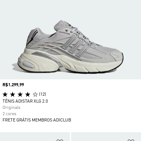
Preço
R$1.299,99
(12)
TÊNIS ADISTAR XLG 2.0
Originals
2 cores
FRETE GRÁTIS MEMBROS ADICLUB
Adicionar à Lista de Desejos
Ad