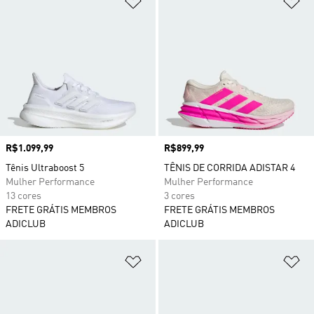
Preço
R$1.099,99
Preço
R$899,99
Tênis Ultraboost 5
TÊNIS DE CORRIDA ADISTAR 4
Mulher Performance
Mulher Performance
13 cores
3 cores
FRETE GRÁTIS MEMBROS
FRETE GRÁTIS MEMBROS
ADICLUB
ADICLUB
Adicionar à Lista de Desejos
Ad