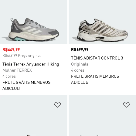
Preço com desconto
R$449,99
Preço
R$699,99
R$449,99 Preço original
TÊNIS ADISTAR CONTROL 3
Tênis Terrex Anylander Hiking
Originals
Mulher TERREX
4 cores
4 cores
FRETE GRÁTIS MEMBROS
FRETE GRÁTIS MEMBROS
ADICLUB
ADICLUB
Adicionar à Lista de Desejos
Ad