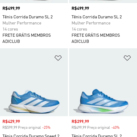
Preço
R$499,99
Preço
R$499,99
Tênis Corrida Duramo SL 2
Tênis Corrida Duramo SL 2
Mulher Performance
Mulher Performance
14 cores
14 cores
FRETE GRÁTIS MEMBROS
FRETE GRÁTIS MEMBROS
ADICLUB
ADICLUB
Adicionar à Lista de Desejos
Ad
Preço com desconto
R$429,99
Preço com desconto
R$299,99
R$599,99 Preço original
-25%
Desconto
R$499,99 Preço original
-40%
Desconto
Tênis Corrida Duramo Speed 2
Tênis Corrida Duramo SL 2