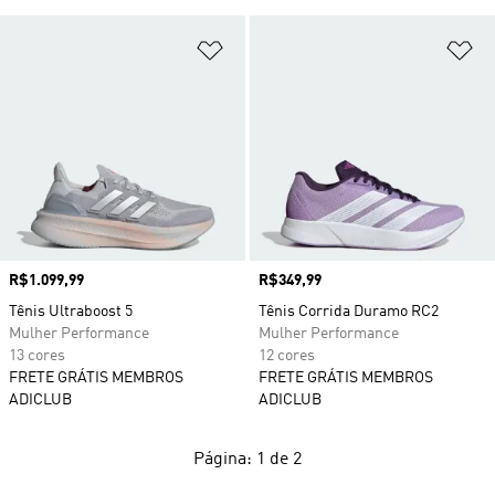
Adicionar à Lista de Desejos
Ad
Preço
R$1.099,99
Preço
R$349,99
Tênis Ultraboost 5
Tênis Corrida Duramo RC2
Mulher Performance
Mulher Performance
13 cores
12 cores
FRETE GRÁTIS MEMBROS
FRETE GRÁTIS MEMBROS
ADICLUB
ADICLUB
Página: 1 de 2