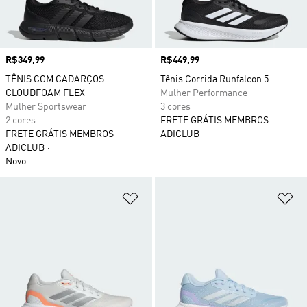
Preço
R$349,99
Preço
R$449,99
TÊNIS COM CADARÇOS
Tênis Corrida Runfalcon 5
CLOUDFOAM FLEX
Mulher Performance
Mulher Sportswear
3 cores
2 cores
FRETE GRÁTIS MEMBROS
FRETE GRÁTIS MEMBROS
ADICLUB
ADICLUB
Novo
Adicionar à Lista de Desejos
Ad