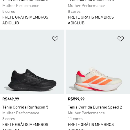
Tênis Corrida Runfalcon 5
Tênis Corrida Runfalcon 5
Mulher Performance
Mulher Performance
8 cores
8 cores
FRETE GRÁTIS MEMBROS
FRETE GRÁTIS MEMBROS
ADICLUB
ADICLUB
Adicionar à Lista de Desejos
Ad
Preço
R$449,99
Preço
R$599,99
Tênis Corrida Runfalcon 5
Tênis Corrida Duramo Speed 2
Mulher Performance
Mulher Performance
8 cores
11 cores
FRETE GRÁTIS MEMBROS
FRETE GRÁTIS MEMBROS