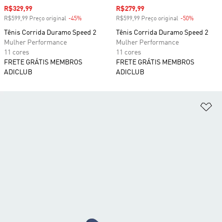
Preço com desconto
R$329,99
Preço com desconto
R$279,99
R$599,99 Preço original
-45%
Desconto
R$599,99 Preço original
-50%
Desconto
Tênis Corrida Duramo Speed 2
Tênis Corrida Duramo Speed 2
Mulher Performance
Mulher Performance
11 cores
11 cores
FRETE GRÁTIS MEMBROS
FRETE GRÁTIS MEMBROS
ADICLUB
ADICLUB
Ad