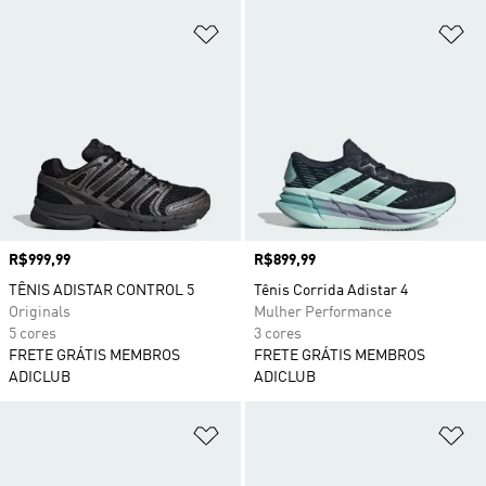
Adicionar à Lista de Desejos
Ad
Preço
R$999,99
Preço
R$899,99
TÊNIS ADISTAR CONTROL 5
Tênis Corrida Adistar 4
Originals
Mulher Performance
5 cores
3 cores
FRETE GRÁTIS MEMBROS
FRETE GRÁTIS MEMBROS
ADICLUB
ADICLUB
Adicionar à Lista de Desejos
Ad