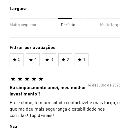
Largura
Muito pequeno
Perfeito
Muito largo
Filtrar por avaliações
5
4
3
2
1
14 de julho de 2026
Eu simplesmente amei, meu melhor
investimento!!
Ele é ótimo, tem um solado confortável e mais largo, o
que me deu mais segurança e estabilidade nas
corridas! Top demais!
Nati