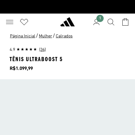
1
/
/
Página Inicial
Mulher
Calçados
4.9
(34)
TÊNIS ULTRABOOST 5
Preço
R$1.099,99