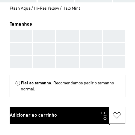
Flash Aqua / Hi-Res Yellow / Halo Mint
Tamanhos
AAA
AAA
AAA
AAA
AAA
AAA
AAA
AAA
AAA
AAA
AAA
AAA
AAA
AAA
AAA
Fiel ao tamanho.
Recomendamos pedir o tamanho
normal.
Adicionar ao carrinho