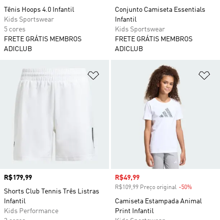
Tênis Hoops 4.0 Infantil
Conjunto Camiseta Essentials
Kids Sportswear
Infantil
5 cores
Kids Sportswear
FRETE GRÁTIS MEMBROS
FRETE GRÁTIS MEMBROS
ADICLUB
ADICLUB
Adicionar à Lista de Desejos
Ad
Preço
R$179,99
Preço com desconto
R$49,99
R$109,99 Preço original
-50%
Desconto
Shorts Club Tennis Três Listras
Infantil
Camiseta Estampada Animal
Kids Performance
Print Infantil