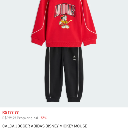
Preço com desconto
R$179,99
R$399,99 Preço original
-55%
Desconto
CALÇA JOGGER ADIDAS DISNEY MICKEY MOUSE