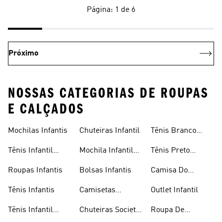
Página: 1 de 6
Próximo
NOSSAS CATEGORIAS DE ROUPAS
E CALÇADOS
Mochilas Infantis
Chuteiras Infantil
Tênis Branco
Infantil
Tênis Infantil
Mochila Infantil
Tênis Preto
Masculino
Masculina
Infantil
Roupas Infantis
Bolsas Infantis
Camisa Do
Flamengo Infantil
Tênis Infantis
Camisetas
Outlet Infantil
Infantis
Tênis Infantil
Chuteiras Society
Roupa De