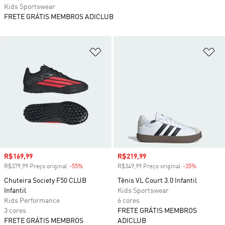
Kids Sportswear
FRETE GRÁTIS MEMBROS ADICLUB
Adicionar à Lista de Desejos
Ad
Preço com desconto
R$169,99
Preço com desconto
R$219,99
R$379,99 Preço original
-55%
Desconto
R$349,99 Preço original
-35%
Desconto
Chuteira Society F50 CLUB
Tênis VL Court 3.0 Infantil
Infantil
Kids Sportswear
Kids Performance
6 cores
3 cores
FRETE GRÁTIS MEMBROS
FRETE GRÁTIS MEMBROS
ADICLUB