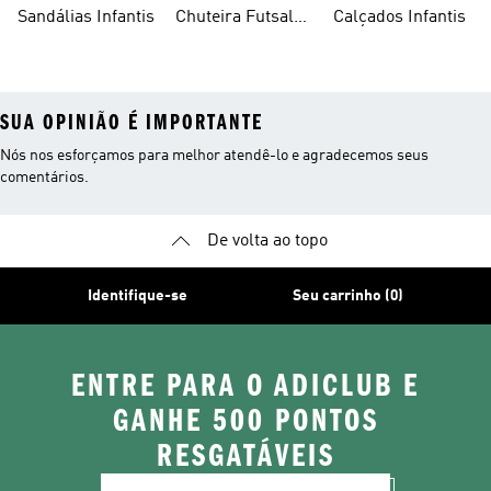
Feminino
Infantil
Natação Infantil
Sandálias Infantis
Chuteira Futsal
Calçados Infantis
Infantil
SUA OPINIÃO É IMPORTANTE
Nós nos esforçamos para melhor atendê-lo e agradecemos seus
comentários.
De volta ao topo
Identifique-se
Seu carrinho (0)
ENTRE PARA O ADICLUB E
GANHE 500 PONTOS
RESGATÁVEIS