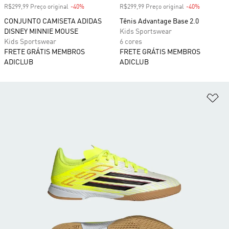
R$299,99 Preço original
-40%
Desconto
R$299,99 Preço original
-40%
Desconto
CONJUNTO CAMISETA ADIDAS
Tênis Advantage Base 2.0
DISNEY MINNIE MOUSE
Kids Sportswear
Kids Sportswear
6 cores
FRETE GRÁTIS MEMBROS
FRETE GRÁTIS MEMBROS
ADICLUB
ADICLUB
Ad