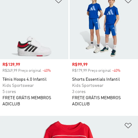
Preço com desconto
R$139,99
Preço com desconto
R$99,99
R$249,99 Preço original
-40%
Desconto
R$179,99 Preço original
-40%
Desconto
Tênis Hoops 4.0 Infantil
Shorts Essentials Infantil
Kids Sportswear
Kids Sportswear
5 cores
3 cores
FRETE GRÁTIS MEMBROS
FRETE GRÁTIS MEMBROS
ADICLUB
ADICLUB
Ad