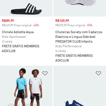
Preço com desconto
R$89,99
Preço com desconto
R$169,99
R$149,99 Preço original
-40%
Desconto
R$379,99 Preço original
-55%
Desconto
Chinelo Adilette Aqua
Chuteiras Society com Cadarços
Kids Sportswear
Elásticos e Língua Dobrável
3 cores
PREDATOR CLUB Infantis
FRETE GRÁTIS MEMBROS
Kids Performance
ADICLUB
4 cores
FRETE GRÁTIS MEMBROS
ADICLUB
Adicionar à Lista de Desejos
Ad