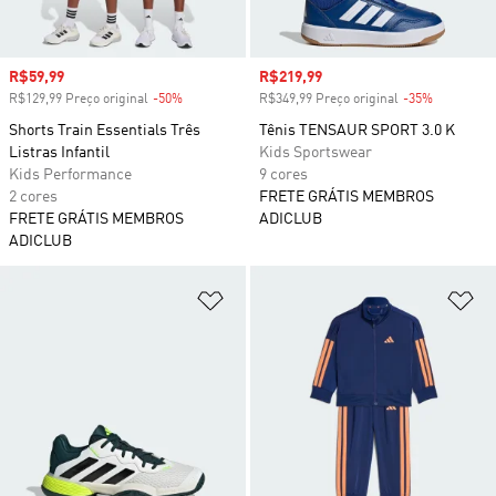
Preço com desconto
R$59,99
Preço com desconto
R$219,99
R$129,99 Preço original
-50%
Desconto
R$349,99 Preço original
-35%
Desconto
Shorts Train Essentials Três
Tênis TENSAUR SPORT 3.0 K
Listras Infantil
Kids Sportswear
Kids Performance
9 cores
2 cores
FRETE GRÁTIS MEMBROS
FRETE GRÁTIS MEMBROS
ADICLUB
ADICLUB
Adicionar à Lista de Desejos
Ad