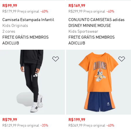
Preço com desconto
R$99,99
Preço com desconto
R$169,99
R$179,99 Preço original
-40%
Desconto
R$299,99 Preço original
-40%
Desconto
Camiseta Estampada Infantil
CONJUNTO CAMISETAS adidas
Kids Originals
DISNEY MINNIE MOUSE
2 cores
Kids Sportswear
FRETE GRÁTIS MEMBROS
FRETE GRÁTIS MEMBROS
ADICLUB
ADICLUB
Adicionar à Lista de Desejos
Ad
Preço com desconto
R$79,99
Preço com desconto
R$199,99
R$129,99 Preço original
-35%
Desconto
R$349,99 Preço original
-40%
Desconto