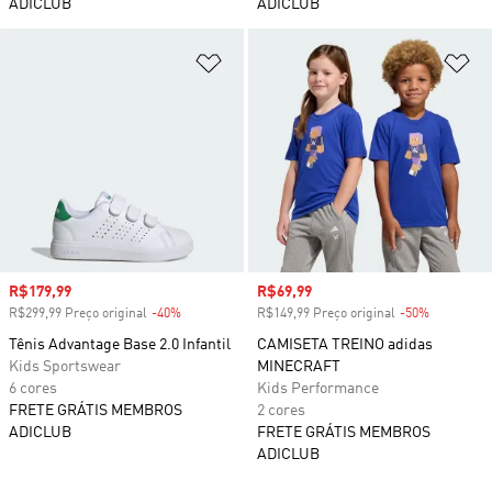
ADICLUB
ADICLUB
Adicionar à Lista de Desejos
Ad
Preço com desconto
R$179,99
Preço com desconto
R$69,99
R$299,99 Preço original
-40%
Desconto
R$149,99 Preço original
-50%
Desconto
Tênis Advantage Base 2.0 Infantil
CAMISETA TREINO adidas
Kids Sportswear
MINECRAFT
6 cores
Kids Performance
FRETE GRÁTIS MEMBROS
2 cores
ADICLUB
FRETE GRÁTIS MEMBROS
ADICLUB