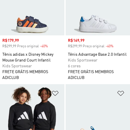
Preço com desconto
R$179,99
Preço com desconto
R$169,99
R$299,99 Preço original
-40%
Desconto
R$299,99 Preço original
-40%
Desconto
Tênis adidas x Disney Mickey
Tênis Advantage Base 2.0 Infantil
Mouse Grand Court Infantil
Kids Sportswear
Kids Sportswear
6 cores
FRETE GRÁTIS MEMBROS
FRETE GRÁTIS MEMBROS
ADICLUB
ADICLUB
Adicionar à Lista de Desejos
Ad