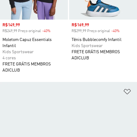
Preço com desconto
R$149,99
Preço com desconto
R$169,99
R$249,99 Preço original
-40%
Desconto
R$299,99 Preço original
-40%
Desconto
Moletom Capuz Essentials
Tênis Bubblecomfy Infantil
Infantil
Kids Sportswear
Kids Sportswear
FRETE GRÁTIS MEMBROS
4 cores
ADICLUB
FRETE GRÁTIS MEMBROS
ADICLUB
Ad