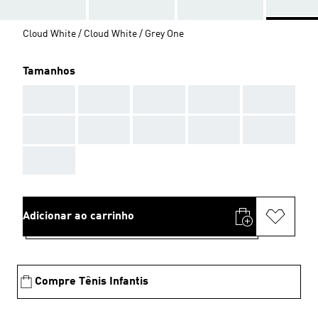
Cloud White / Cloud White / Grey One
Tamanhos
AAA
AAA
AAA
AAA
AAA
AAA
AAA
AAA
AAA
AAA
AAA
Adicionar ao carrinho
Compre Tênis Infantis