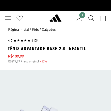
1
/
/
Página Inicial
Kids
Calçados
4.7
(154)
TÊNIS ADVANTAGE BASE 2.0 INFANTIL
Preço com desconto
R$139,99
R$299,99 Preço original
-50%
Desconto