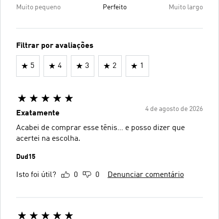
Muito pequeno
Perfeito
Muito largo
Filtrar por avaliações
5
4
3
2
1
4 de agosto de 2026
Exatamente
Acabei de comprar esse tênis… e posso dizer que
acertei na escolha.
Dud15
Isto foi útil?
0
0
Denunciar comentário