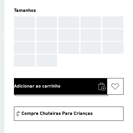
Tamanhos
AAA
AAA
AAA
AAA
AAA
AAA
AAA
AAA
AAA
AAA
AAA
AAA
AAA
AAA
AAA
AAA
AAA
Adicionar ao carrinho
Compre Chuteiras Para Crianças