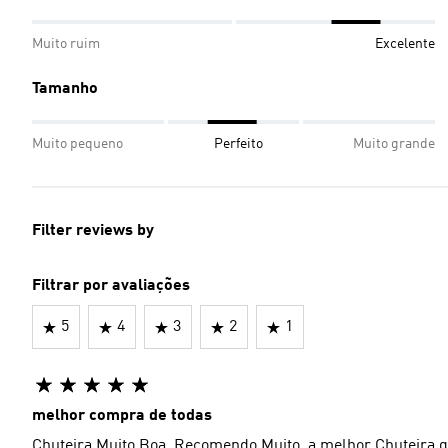
Muito ruim
Excelente
Tamanho
Muito pequeno
Perfeito
Muito grande
Filter reviews by
Filtrar por avaliações
5
4
3
2
1
melhor compra de todas
Chuteira Muito Boa, Recomendo Muito, a melhor Chuteira qu