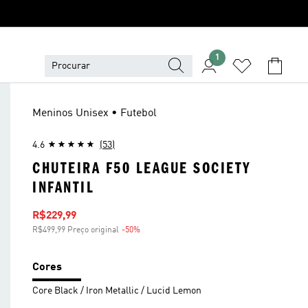
1
Meninos Unisex • Futebol
4.6
(53)
CHUTEIRA F50 LEAGUE SOCIETY
INFANTIL
Preço com desconto
R$229,99
R$499,99 Preço original
-50%
Desconto
Cores
Core Black / Iron Metallic / Lucid Lemon