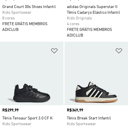
Grand Court 00s Shoes Infantil
adidas Originals Superstar II
Kids Sportswear
Tênis Cadarço Elástico Infantil
8 cores
Kids Originals
FRETE GRÁTIS MEMBROS
4 cores
ADICLUB
FRETE GRÁTIS MEMBROS
ADICLUB
Adicionar à Lista de Desejos
Ad
Preço
R$299,99
Preço
R$349,99
Tênis Tensaur Sport 3.0 CF K
Tênis Break Start Infantil
Kids Sportswear
Kids Sportswear