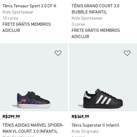
Tênis Tensaur Sport 3.0 CF K
TÊNIS GRAND COURT 3.0
Kids Sportswear
BUBBLE INFANTIL
10 cores
Kids Sportswear
FRETE GRÁTIS MEMBROS
3 cores
ADICLUB
FRETE GRÁTIS MEMBROS
ADICLUB
Adicionar à Lista de Desejos
Ad
Preço
R$299,99
Preço
R$349,99
TÊNIS ADIDAS MARVEL SPIDER-
Tênis Superstar II Infantil
MAN VL COURT 3.0 INFANTIL
Kids Originals