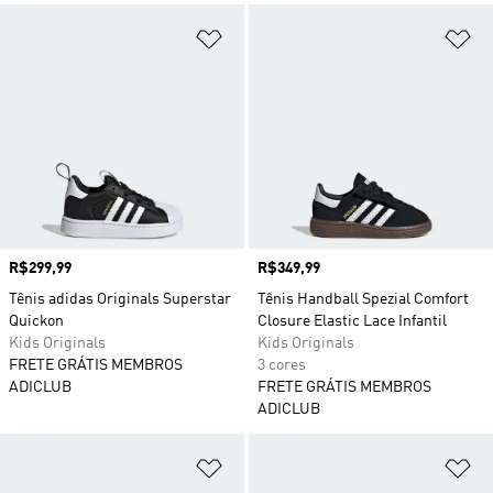
Adicionar à Lista de Desejos
Ad
Preço
R$299,99
Preço
R$349,99
Tênis adidas Originals Superstar
Tênis Handball Spezial Comfort
Quickon
Closure Elastic Lace Infantil
Kids Originals
Kids Originals
FRETE GRÁTIS MEMBROS
3 cores
ADICLUB
FRETE GRÁTIS MEMBROS
ADICLUB
Adicionar à Lista de Desejos
Ad