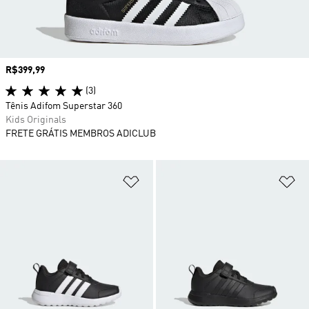
Preço
R$399,99
(3)
Tênis Adifom Superstar 360
Kids Originals
FRETE GRÁTIS MEMBROS ADICLUB
Adicionar à Lista de Desejos
Ad