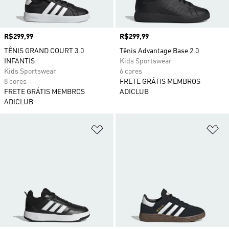
Preço
R$299,99
Preço
R$299,99
TÊNIS GRAND COURT 3.0
Tênis Advantage Base 2.0
INFANTIS
Kids Sportswear
Kids Sportswear
6 cores
8 cores
FRETE GRÁTIS MEMBROS
FRETE GRÁTIS MEMBROS
ADICLUB
ADICLUB
Adicionar à Lista de Desejos
Ad