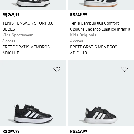
Preço
R$249,99
Preço
R$349,99
TÊNIS TENSAUR SPORT 3.0
Tênis Campus 00s Comfort
BEBÊS
Closure Cadarço Elástico Infantil
Kids Sportswear
Kids Originals
8 cores
4 cores
FRETE GRÁTIS MEMBROS
FRETE GRÁTIS MEMBROS
ADICLUB
ADICLUB
Adicionar à Lista de Desejos
Ad
Preço
R$299,99
Preço
R$249,99