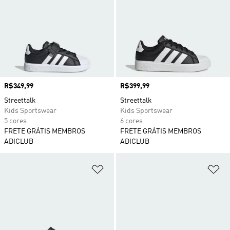
Preço
R$349,99
Preço
R$399,99
Streettalk
Streettalk
Kids Sportswear
Kids Sportswear
5 cores
6 cores
FRETE GRÁTIS MEMBROS
FRETE GRÁTIS MEMBROS
ADICLUB
ADICLUB
Adicionar à Lista de Desejos
Ad