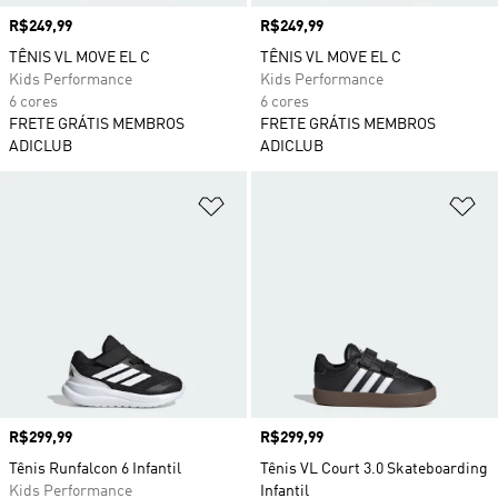
Preço
R$249,99
Preço
R$249,99
TÊNIS VL MOVE EL C
TÊNIS VL MOVE EL C
Kids Performance
Kids Performance
6 cores
6 cores
FRETE GRÁTIS MEMBROS
FRETE GRÁTIS MEMBROS
ADICLUB
ADICLUB
Adicionar à Lista de Desejos
Ad
Preço
R$299,99
Preço
R$299,99
Tênis Runfalcon 6 Infantil
Tênis VL Court 3.0 Skateboarding
Kids Performance
Infantil