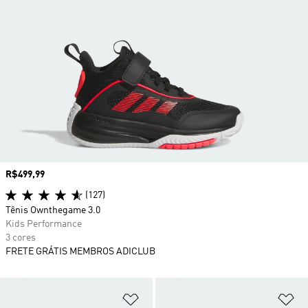
Preço
R$499,99
(127)
Tênis Ownthegame 3.0
Kids Performance
3 cores
FRETE GRÁTIS MEMBROS ADICLUB
Adicionar à Lista de Desejos
Ad