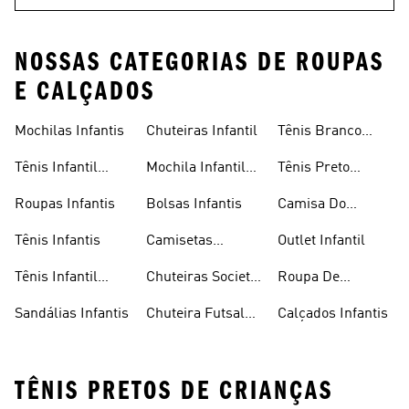
NOSSAS CATEGORIAS DE ROUPAS
E CALÇADOS
Mochilas Infantis
Chuteiras Infantil
Tênis Branco
Infantil
Tênis Infantil
Mochila Infantil
Tênis Preto
Masculino
Masculina
Infantil
Roupas Infantis
Bolsas Infantis
Camisa Do
Flamengo Infantil
Tênis Infantis
Camisetas
Outlet Infantil
Infantis
Tênis Infantil
Chuteiras Society
Roupa De
Feminino
Infantil
Natação Infantil
Sandálias Infantis
Chuteira Futsal
Calçados Infantis
Infantil
TÊNIS PRETOS DE CRIANÇAS