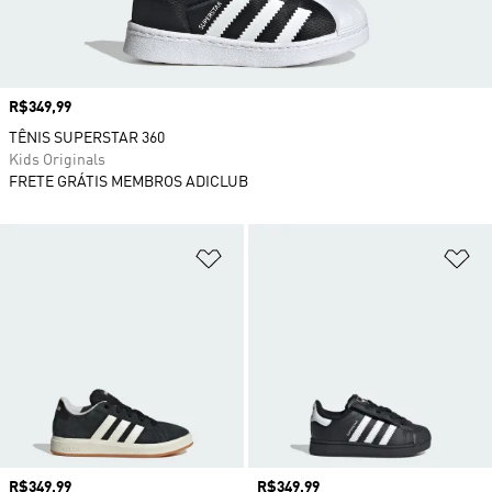
Preço
R$349,99
TÊNIS SUPERSTAR 360
Kids Originals
FRETE GRÁTIS MEMBROS ADICLUB
Adicionar à Lista de Desejos
Ad
Preço
R$349,99
Preço
R$349,99