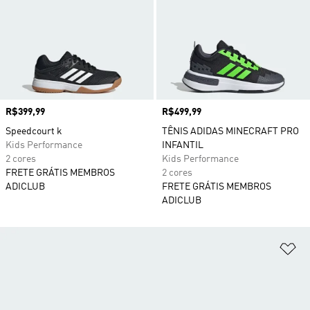
Preço
R$399,99
Preço
R$499,99
Speedcourt k
TÊNIS ADIDAS MINECRAFT PRO
Kids Performance
INFANTIL
2 cores
Kids Performance
FRETE GRÁTIS MEMBROS
2 cores
ADICLUB
FRETE GRÁTIS MEMBROS
ADICLUB
Ad