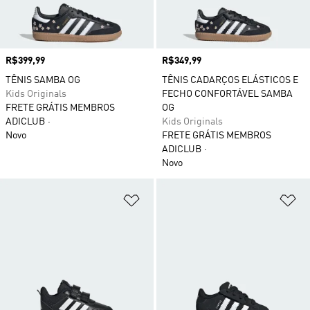
Preço
R$399,99
Preço
R$349,99
TÊNIS SAMBA OG
TÊNIS CADARÇOS ELÁSTICOS E
Kids Originals
FECHO CONFORTÁVEL SAMBA
FRETE GRÁTIS MEMBROS
OG
ADICLUB
Kids Originals
Novo
FRETE GRÁTIS MEMBROS
ADICLUB
Novo
Adicionar à Lista de Desejos
Ad