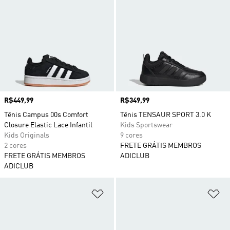
Preço
R$449,99
Preço
R$349,99
Tênis Campus 00s Comfort
Tênis TENSAUR SPORT 3.0 K
Closure Elastic Lace Infantil
Kids Sportswear
Kids Originals
9 cores
2 cores
FRETE GRÁTIS MEMBROS
FRETE GRÁTIS MEMBROS
ADICLUB
ADICLUB
Adicionar à Lista de Desejos
Ad