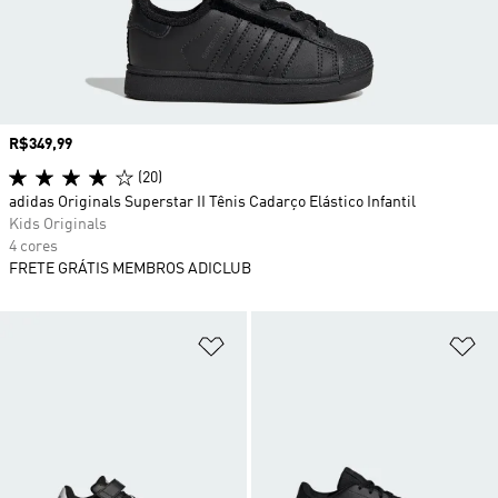
Preço
R$349,99
(20)
adidas Originals Superstar II Tênis Cadarço Elástico Infantil
Kids Originals
4 cores
FRETE GRÁTIS MEMBROS ADICLUB
Adicionar à Lista de Desejos
Ad