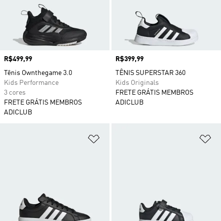
Preço
R$499,99
Preço
R$399,99
Tênis Ownthegame 3.0
TÊNIS SUPERSTAR 360
Kids Performance
Kids Originals
3 cores
FRETE GRÁTIS MEMBROS
FRETE GRÁTIS MEMBROS
ADICLUB
ADICLUB
Adicionar à Lista de Desejos
Ad