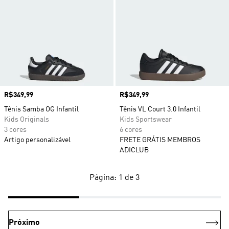
Preço
R$349,99
Preço
R$349,99
Tênis Samba OG Infantil
Tênis VL Court 3.0 Infantil
Kids Originals
Kids Sportswear
3 cores
6 cores
Artigo personalizável
FRETE GRÁTIS MEMBROS
ADICLUB
Página: 1 de 3
Próximo