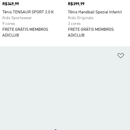
Preço
R$349,99
Preço
R$399,99
Tênis TENSAUR SPORT 3.0 K
Tênis Handball Spezial Infantil
Kids Sportswear
Kids Originals
9 cores
3 cores
FRETE GRÁTIS MEMBROS
FRETE GRÁTIS MEMBROS
ADICLUB
ADICLUB
Ad