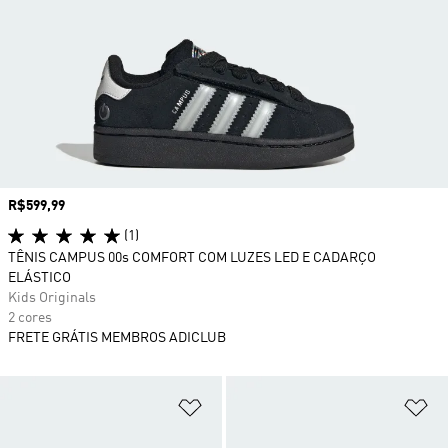
Preço
R$599,99
(1)
TÊNIS CAMPUS 00s COMFORT COM LUZES LED E CADARÇO
ELÁSTICO
Kids Originals
2 cores
FRETE GRÁTIS MEMBROS ADICLUB
Adicionar à Lista de Desejos
Ad