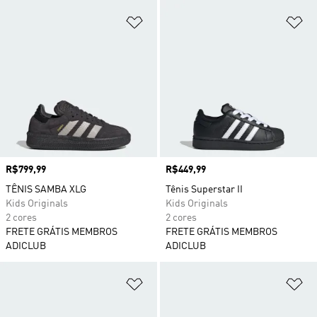
Adicionar à Lista de Desejos
Ad
Preço
R$799,99
Preço
R$449,99
TÊNIS SAMBA XLG
Tênis Superstar II
Kids Originals
Kids Originals
2 cores
2 cores
FRETE GRÁTIS MEMBROS
FRETE GRÁTIS MEMBROS
ADICLUB
ADICLUB
Adicionar à Lista de Desejos
Ad