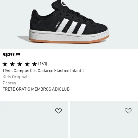
Preço
R$399,99
(163)
Tênis Campus 00s Cadarço Elástico Infantil
Kids Originals
7 cores
FRETE GRÁTIS MEMBROS ADICLUB
Adicionar à Lista de Desejos
Ad