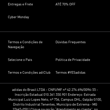
Entregas e Frete
ATÉ 70% OFF
Cyber Monday
Termos e Condições de
Dúvidas Frequentes
Navegação
Selecione o Pais
Politica de Privacidade
Termos e Condições adiClub
Termos #YESadidas
adidas do Brasil LTDA - CNPJ/MF nº 42.274.696/0096-55 -
Inscrição Estadual 010.361.550.901 Endereço: Estrada
Municipal Luiz Lopes Neto, nº 756, Campus DHL, Galpão G100,
Distrito Industrial Tenentes, Município de Extrema - MG
37645-050 | Clique na opção “Atendimento ao cliente”, no