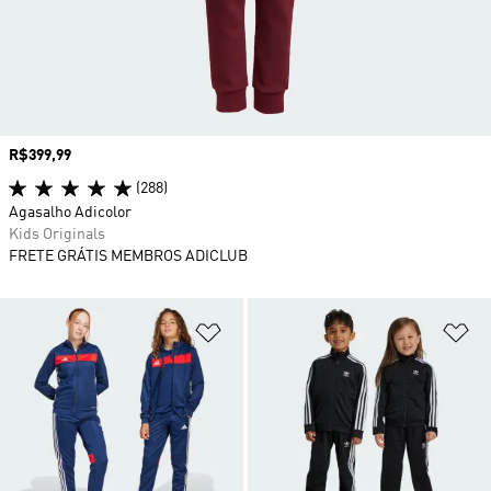
Preço
R$399,99
(288)
Agasalho Adicolor
Kids Originals
FRETE GRÁTIS MEMBROS ADICLUB
Adicionar à Lista de Desejos
Ad