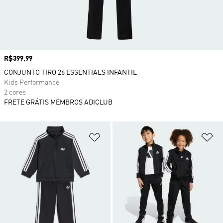
Preço
R$399,99
CONJUNTO TIRO 26 ESSENTIALS INFANTIL
Kids Performance
2 cores
FRETE GRÁTIS MEMBROS ADICLUB
Adicionar à Lista de Desejos
Ad