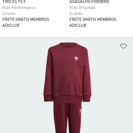
TIRO ES TS Y
AGASALHO FIREBIRD
Kids Performance
Kids Originals
2 cores
2 cores
FRETE GRÁTIS MEMBROS
FRETE GRÁTIS MEMBROS
ADICLUB
ADICLUB
Ad