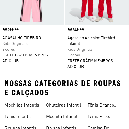
Preço
R$299,99
Preço
R$349,99
AGASALHO FIREBIRD
Agasalho Adicolor Firebird
Kids Originals
Infantil
2 cores
Kids Originals
FRETE GRÁTIS MEMBROS
3 cores
ADICLUB
FRETE GRÁTIS MEMBROS
ADICLUB
NOSSAS CATEGORIAS DE ROUPAS
E CALÇADOS
Mochilas Infantis
Chuteiras Infantil
Tênis Branco
Infantil
Tênis Infantil
Mochila Infantil
Tênis Preto
Masculino
Masculina
Infantil
Roupas Infantis
Bolsas Infantis
Camisa Do