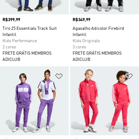
Preço
R$399,99
Preço
R$349,99
Tiro 25 Essentials Track Suit
Agasalho Adicolor Firebird
Infantil
Infantil
Kids Performance
Kids Originals
2 cores
3 cores
FRETE GRÁTIS MEMBROS
FRETE GRÁTIS MEMBROS
ADICLUB
ADICLUB
Adicionar à Lista de Desejos
Ad