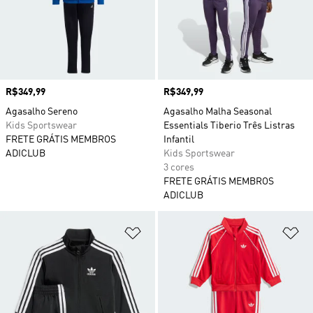
Preço
R$349,99
Preço
R$349,99
Agasalho Sereno
Agasalho Malha Seasonal
Kids Sportswear
Essentials Tiberio Três Listras
FRETE GRÁTIS MEMBROS
Infantil
ADICLUB
Kids Sportswear
3 cores
FRETE GRÁTIS MEMBROS
ADICLUB
Adicionar à Lista de Desejos
Ad