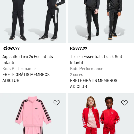
Preço
R$349,99
Preço
R$399,99
Agasalho Tiro 26 Essentials
Tiro 25 Essentials Track Suit
Infantil
Infantil
Kids Performance
Kids Performance
FRETE GRÁTIS MEMBROS
2 cores
ADICLUB
FRETE GRÁTIS MEMBROS
ADICLUB
Adicionar à Lista de Desejos
Ad