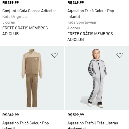
Preço
R$399,99
Preço
R$349,99
Conjunto Gola Careca Adicolor
Agasalho Tricô Colour Pop
Kids Originals
Infantil
3 cores
Kids Sportswear
FRETE GRÁTIS MEMBROS
4 cores
ADICLUB
FRETE GRÁTIS MEMBROS
ADICLUB
Adicionar à Lista de Desejos
Ad
Preço
R$349,99
Preço
R$599,99
Agasalho Tricô Colour Pop
Agasalho Trefoil Três Listras