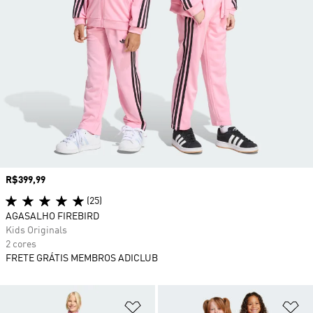
Preço
R$399,99
(25)
AGASALHO FIREBIRD
Kids Originals
2 cores
FRETE GRÁTIS MEMBROS ADICLUB
Adicionar à Lista de Desejos
Ad