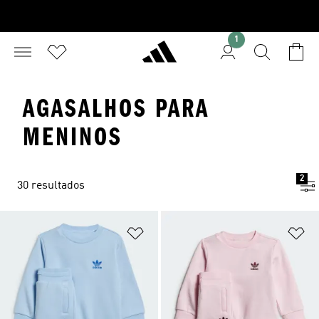
1
AGASALHOS PARA
MENINOS
2
30 resultados
Adicionar à Lista de Desejos
Ad