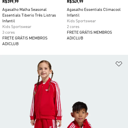
Preço
R$399,99
Preço
R$349,99
Agasalho Malha Seasonal
Agasalho Essentials Climacool
Essentials Tiberio Três Listras
Infantil
Infantil
Kids Sportswear
Kids Sportswear
2 cores
3 cores
FRETE GRÁTIS MEMBROS
FRETE GRÁTIS MEMBROS
ADICLUB
ADICLUB
Ad