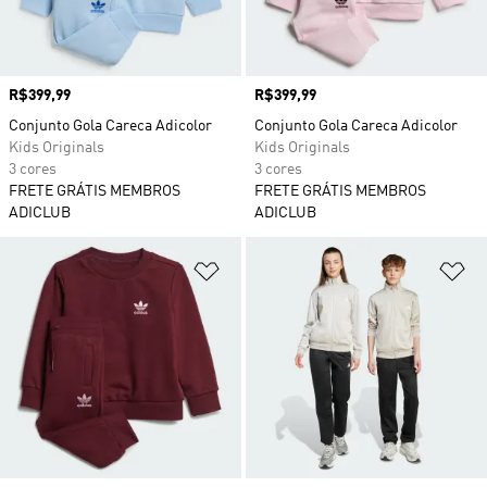
Preço
R$399,99
Preço
R$399,99
Conjunto Gola Careca Adicolor
Conjunto Gola Careca Adicolor
Kids Originals
Kids Originals
3 cores
3 cores
FRETE GRÁTIS MEMBROS
FRETE GRÁTIS MEMBROS
ADICLUB
ADICLUB
Adicionar à Lista de Desejos
Ad