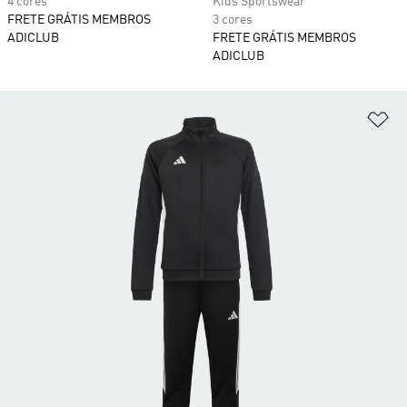
4 cores
Kids Sportswear
FRETE GRÁTIS MEMBROS
3 cores
ADICLUB
FRETE GRÁTIS MEMBROS
ADICLUB
Ad