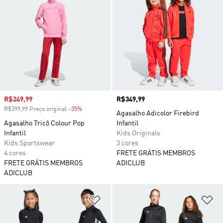
Preço com desconto
R$249,99
Preço
R$349,99
R$399,99 Preço original
-35%
Desconto
Agasalho Adicolor Firebird
Agasalho Tricô Colour Pop
Infantil
Infantil
Kids Originals
Kids Sportswear
3 cores
4 cores
FRETE GRÁTIS MEMBROS
FRETE GRÁTIS MEMBROS
ADICLUB
ADICLUB
Adicionar à Lista de Desejos
Ad