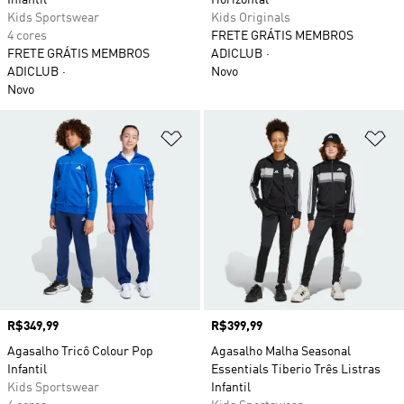
Infantil
Horizontal
Kids Sportswear
Kids Originals
4 cores
FRETE GRÁTIS MEMBROS
FRETE GRÁTIS MEMBROS
ADICLUB
ADICLUB
Novo
Novo
Adicionar à Lista de Desejos
Ad
Preço
R$349,99
Preço
R$399,99
Agasalho Tricô Colour Pop
Agasalho Malha Seasonal
Infantil
Essentials Tiberio Três Listras
Kids Sportswear
Infantil