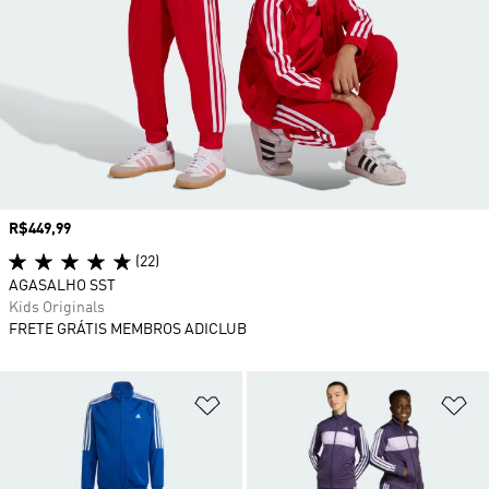
Preço
R$449,99
(22)
AGASALHO SST
Kids Originals
FRETE GRÁTIS MEMBROS ADICLUB
Adicionar à Lista de Desejos
Ad