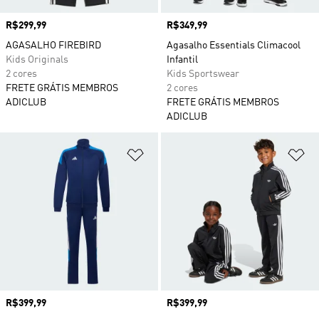
Preço
R$299,99
Preço
R$349,99
AGASALHO FIREBIRD
Agasalho Essentials Climacool
Kids Originals
Infantil
2 cores
Kids Sportswear
FRETE GRÁTIS MEMBROS
2 cores
ADICLUB
FRETE GRÁTIS MEMBROS
ADICLUB
Adicionar à Lista de Desejos
Ad
Preço
R$399,99
Preço
R$399,99