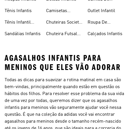
Flamengo Infantil
Tênis Infantis
Camisetas
Outlet Infantil
Infantis
Tênis Infantil
Chuteiras Society
Roupa De
Feminino
Infantil
Natação Infantil
Sandálias Infantis
Chuteira Futsal
Calçados Infantis
Infantil
AGASALHOS INFANTIS PARA
MENINOS QUE ELES VÃO ADORAR
Todas as dicas para suavizar a rotina matinal em casa são
bem-vindas, principalmente quando estão em questão os
hábitos dos filhos. Para resolver esse problema da sua vida
de uma vez por todas, queremos dizer que os agasalhos
infantis para meninos vão seguramente ajudar você nessa
questão. É que na coleção da adidas você vai encontrar
agasalhos para meninos desde o tamanho recém-nascido
até os jovens de 16 anos, que são ideais para a correria do