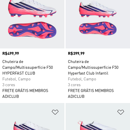
Preço
R$499,99
Preço
R$399,99
Chuteira de
Chuteira de
Campo/Multissuperfície F50
Campo/Multissuperfície F50
HYPERFAST CLUB
Hyperfast Club Infantil
Futebol, Campo
Futebol, Campo
3 cores
3 cores
FRETE GRÁTIS MEMBROS
FRETE GRÁTIS MEMBROS
ADICLUB
ADICLUB
Adicionar à Lista de Desejos
Ad