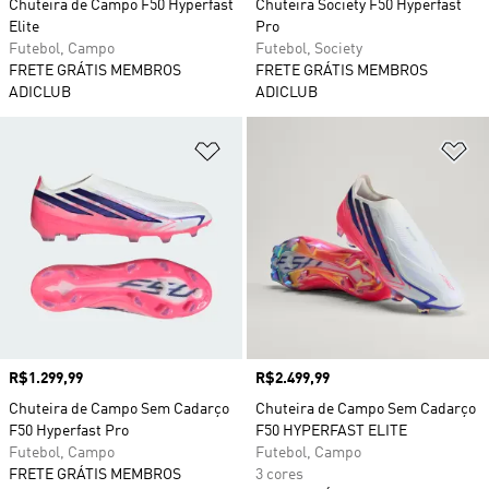
Chuteira de Campo F50 Hyperfast
Chuteira Society F50 Hyperfast
Elite
Pro
Futebol, Campo
Futebol, Society
FRETE GRÁTIS MEMBROS
FRETE GRÁTIS MEMBROS
ADICLUB
ADICLUB
Adicionar à Lista de Desejos
Ad
Preço
R$1.299,99
Preço
R$2.499,99
Chuteira de Campo Sem Cadarço
Chuteira de Campo Sem Cadarço
F50 Hyperfast Pro
F50 HYPERFAST ELITE
Futebol, Campo
Futebol, Campo
FRETE GRÁTIS MEMBROS
3 cores