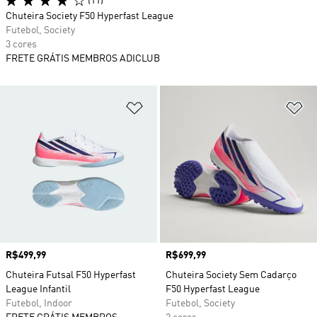
(11)
Chuteira Society F50 Hyperfast League
Futebol, Society
3 cores
FRETE GRÁTIS MEMBROS ADICLUB
Adicionar à Lista de Desejos
Ad
Preço
R$499,99
Preço
R$699,99
Chuteira Futsal F50 Hyperfast
Chuteira Society Sem Cadarço
League Infantil
F50 Hyperfast League
Futebol, Indoor
Futebol, Society