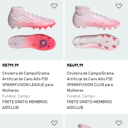
Adicionar à Lista de Desejos
Ad
Preço
R$799,99
Preço
R$499,99
Chuteira de Campo/Grama
Chuteira de Campo/Grama
Artificial de Cano Alto F50
Artificial de Cano Alto F50
SPARKFUSION LEAGUE para
SPARKFUSION CLUB para
Mulheres
Mulheres
Futebol, Campo
Futebol, Campo
FRETE GRÁTIS MEMBROS
FRETE GRÁTIS MEMBROS
ADICLUB
ADICLUB
Adicionar à Lista de Desejos
Ad