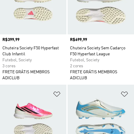
Preço
R$399,99
Preço
R$699,99
Chuteira Society F50 Hyperfast
Chuteira Society Sem Cadarço
Club Infantil
F50 Hyperfast League
Futebol, Society
Futebol, Society
3 cores
2 cores
FRETE GRÁTIS MEMBROS
FRETE GRÁTIS MEMBROS
ADICLUB
ADICLUB
Adicionar à Lista de Desejos
Ad