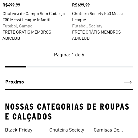
Preço
R$499,99
Preço
R$699,99
Chuteira de Campo Sem Cadarço
Chuteira Society F50 Messi
F50 Messi League Infantil
League
Futebol, Campo
Futebol, Society
FRETE GRÁTIS MEMBROS
FRETE GRÁTIS MEMBROS
ADICLUB
ADICLUB
Página: 1 de 6
Próximo
NOSSAS CATEGORIAS DE ROUPAS
E CALÇADOS
Black Friday
Chuteira Society
Camisas De
Times