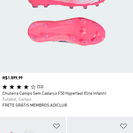
Preço
R$1.599,99
(53)
Chuteira Campo Sem Cadarço F50 Hyperfast Elite Infantil
Futebol, Campo
FRETE GRÁTIS MEMBROS ADICLUB
Adicionar à Lista de Desejos
Ad