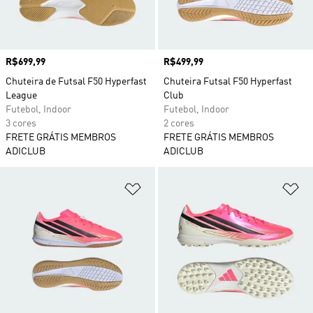
Preço
R$699,99
Preço
R$499,99
Chuteira de Futsal F50 Hyperfast
Chuteira Futsal F50 Hyperfast
League
Club
Futebol, Indoor
Futebol, Indoor
3 cores
2 cores
FRETE GRÁTIS MEMBROS
FRETE GRÁTIS MEMBROS
ADICLUB
ADICLUB
Adicionar à Lista de Desejos
Ad