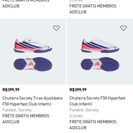
FRETE GRÁTIS MEMBROS
2 cores
ADICLUB
FRETE GRÁTIS MEMBROS
ADICLUB
Adicionar à Lista de Desejos
Ad
Preço
R$399,99
Preço
R$399,99
Chuteira Society Tiras Ajustáveis
Chuteira Society F50 Hyperfast
F50 Hyperfast Club Infantil
Club Infantil
Futebol, Society
Futebol, Society
FRETE GRÁTIS MEMBROS
3 cores
ADICLUB
FRETE GRÁTIS MEMBROS
ADICLUB