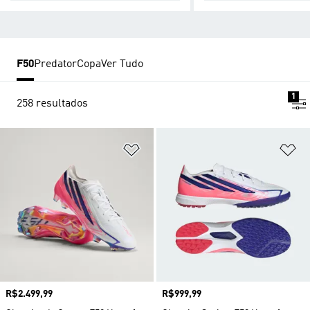
F50
Predator
Copa
Ver Tudo
1
258 resultados
Adicionar à Lista de Desejos
Ad
Preço
R$2.499,99
Preço
R$999,99