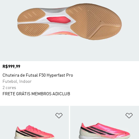
Preço
R$999,99
Chuteira de Futsal F50 Hyperfast Pro
Futebol, Indoor
2 cores
FRETE GRÁTIS MEMBROS ADICLUB
Adicionar à Lista de Desejos
Ad