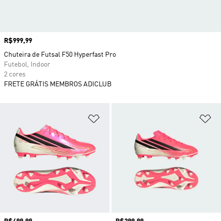
Preço
R$999,99
Chuteira de Futsal F50 Hyperfast Pro
Futebol, Indoor
2 cores
FRETE GRÁTIS MEMBROS ADICLUB
Adicionar à Lista de Desejos
Ad