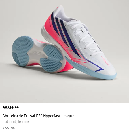
Preço
R$699,99
Chuteira de Futsal F50 Hyperfast League
Futebol, Indoor
3 cores