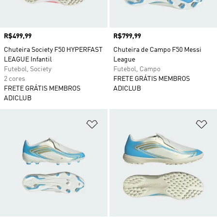
Preço
R$499,99
Preço
R$799,99
Chuteira Society F50 HYPERFAST
Chuteira de Campo F50 Messi
LEAGUE Infantil
League
Futebol, Society
Futebol, Campo
2 cores
FRETE GRÁTIS MEMBROS
FRETE GRÁTIS MEMBROS
ADICLUB
ADICLUB
Adicionar à Lista de Desejos
Ad