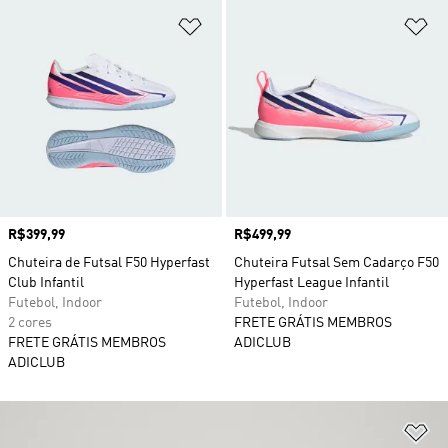
Adicionar à Lista de Desejos
Ad
Preço
R$399,99
Preço
R$499,99
Chuteira de Futsal F50 Hyperfast
Chuteira Futsal Sem Cadarço F50
Club Infantil
Hyperfast League Infantil
Futebol, Indoor
Futebol, Indoor
2 cores
FRETE GRÁTIS MEMBROS
FRETE GRÁTIS MEMBROS
ADICLUB
ADICLUB
Ad