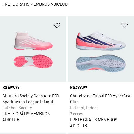
FRETE GRÁTIS MEMBROS ADICLUB
Adicionar à Lista de Desejos
Ad
Preço
R$499,99
Preço
R$499,99
Chuteira Society Cano Alto F50
Chuteira de Futsal F50 Hyperfast
Sparkfusion League Infantil
Club
Futebol, Society
Futebol, Indoor
FRETE GRÁTIS MEMBROS
2 cores
ADICLUB
FRETE GRÁTIS MEMBROS
ADICLUB