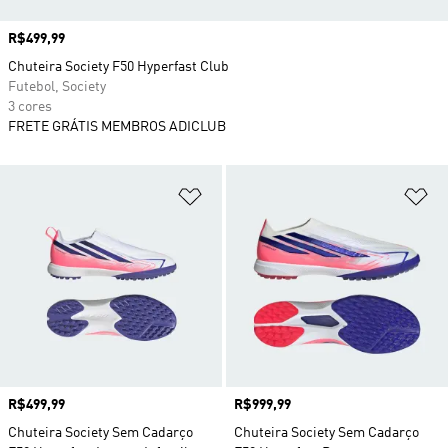
Preço
R$499,99
Chuteira Society F50 Hyperfast Club
Futebol, Society
3 cores
FRETE GRÁTIS MEMBROS ADICLUB
Adicionar à Lista de Desejos
Ad
Preço
R$499,99
Preço
R$999,99
Chuteira Society Sem Cadarço
Chuteira Society Sem Cadarço