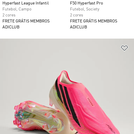
Hyperfast League Infantil
F50 Hyperfast Pro
Futebol, Campo
Futebol, Society
2 cores
2 cores
FRETE GRÁTIS MEMBROS
FRETE GRÁTIS MEMBROS
ADICLUB
ADICLUB
Ad