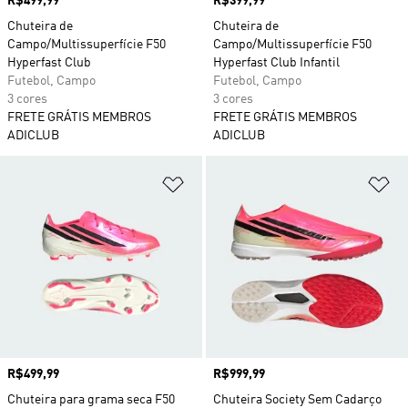
Preço
R$499,99
Preço
R$399,99
Chuteira de
Chuteira de
Campo/Multissuperfície F50
Campo/Multissuperfície F50
Hyperfast Club
Hyperfast Club Infantil
Futebol, Campo
Futebol, Campo
3 cores
3 cores
FRETE GRÁTIS MEMBROS
FRETE GRÁTIS MEMBROS
ADICLUB
ADICLUB
Adicionar à Lista de Desejos
Ad
Preço
R$499,99
Preço
R$999,99
Chuteira para grama seca F50
Chuteira Society Sem Cadarço