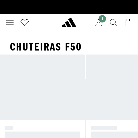
1
CHUTEIRAS F50
F50
PREDATOR
Seja o caos.
Manda no jogo.