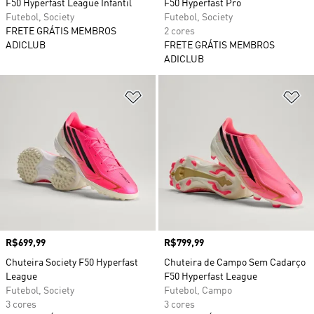
F50 Hyperfast League Infantil
F50 Hyperfast Pro
Futebol, Society
Futebol, Society
FRETE GRÁTIS MEMBROS
2 cores
ADICLUB
FRETE GRÁTIS MEMBROS
ADICLUB
Adicionar à Lista de Desejos
Ad
Preço
R$699,99
Preço
R$799,99
Chuteira Society F50 Hyperfast
Chuteira de Campo Sem Cadarço
League
F50 Hyperfast League
Futebol, Society
Futebol, Campo
3 cores
3 cores