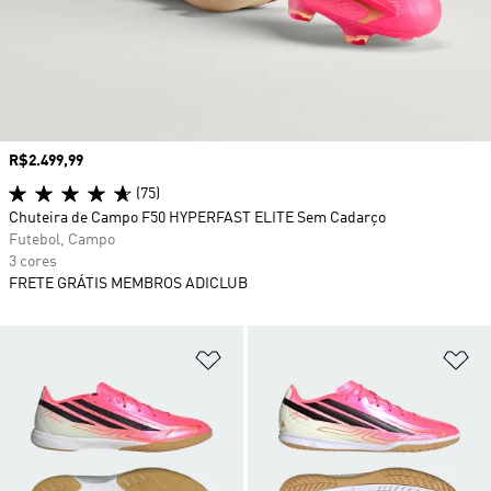
Preço
R$2.499,99
(75)
Chuteira de Campo F50 HYPERFAST ELITE Sem Cadarço
Futebol, Campo
3 cores
FRETE GRÁTIS MEMBROS ADICLUB
Adicionar à Lista de Desejos
Ad