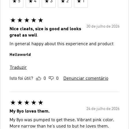
5
4
3
2
1
30 de julho de 2026
Nice cleats, size is good and looks
great as well
In general happy about this experience and product
Helloworld
Traduzir
Isto foi útil?
0
0
Denunciar comentário
24 de julho de 2026
My 8yo loves them.
My 8yo was pumped to get these. Vibrant pink color.
More narrow than he’s used to but he loves them.