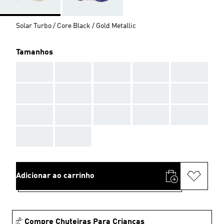
Solar Turbo / Core Black / Gold Metallic
Tamanhos
AAA
AAA
AAA
AAA
AAA
AAA
AAA
AAA
AAA
AAA
AAA
AAA
AAA
AAA
AAA
AAA
AAA
Adicionar ao carrinho
Compre Chuteiras Para Crianças