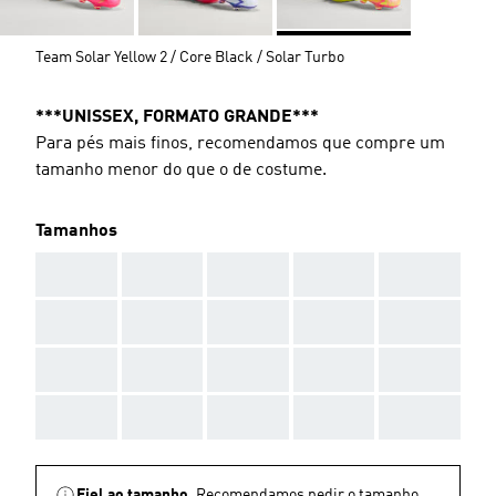
Team Solar Yellow 2 / Core Black / Solar Turbo
***UNISSEX, FORMATO GRANDE***
Para pés mais finos, recomendamos que compre um
tamanho menor do que o de costume.
Tamanhos
AAA
AAA
AAA
AAA
AAA
AAA
AAA
AAA
AAA
AAA
AAA
AAA
AAA
AAA
AAA
AAA
AAA
AAA
AAA
AAA
Fiel ao tamanho.
Recomendamos pedir o tamanho