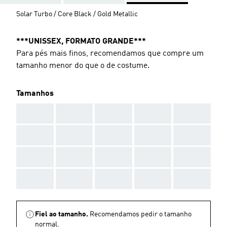
Solar Turbo / Core Black / Gold Metallic
***UNISSEX, FORMATO GRANDE***
Para pés mais finos, recomendamos que compre um
tamanho menor do que o de costume.
Tamanhos
AAA
AAA
AAA
AAA
AAA
AAA
AAA
AAA
AAA
AAA
AAA
AAA
AAA
AAA
AAA
AAA
AAA
AAA
AAA
AAA
Fiel ao tamanho.
Recomendamos pedir o tamanho
normal.