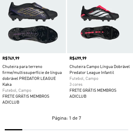
Preço
R$749,99
Preço
R$499,99
Chuteira para terreno
Chuteira Campo Língua Dobrável
firme/multissuperfície de língua
Predator League Infantil
dobrável PREDATOR LEAGUE
Futebol, Campo
Kaka
3 cores
Futebol, Campo
FRETE GRÁTIS MEMBROS
FRETE GRÁTIS MEMBROS
ADICLUB
ADICLUB
Página: 1 de 7