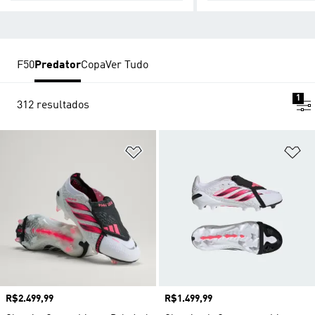
F50
Predator
Copa
Ver Tudo
1
312 resultados
Adicionar à Lista de Desejos
Ad
Preço
R$2.499,99
Preço
R$1.499,99