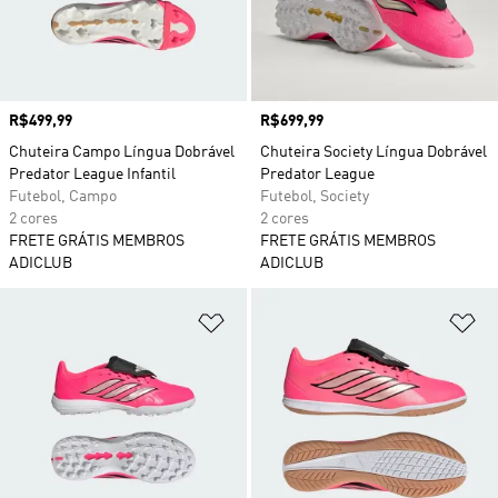
Preço
R$499,99
Preço
R$699,99
Chuteira Campo Língua Dobrável
Chuteira Society Língua Dobrável
Predator League Infantil
Predator League
Futebol, Campo
Futebol, Society
2 cores
2 cores
FRETE GRÁTIS MEMBROS
FRETE GRÁTIS MEMBROS
ADICLUB
ADICLUB
Adicionar à Lista de Desejos
Ad