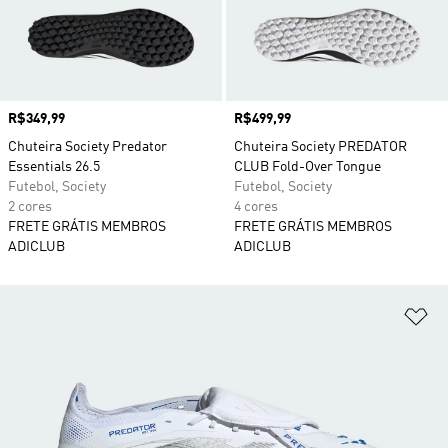
Preço
R$349,99
Preço
R$499,99
Chuteira Society Predator
Chuteira Society PREDATOR
Essentials 26.5
CLUB Fold-Over Tongue
Futebol, Society
Futebol, Society
2 cores
4 cores
FRETE GRÁTIS MEMBROS
FRETE GRÁTIS MEMBROS
ADICLUB
ADICLUB
Ad