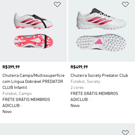
Adicionar à Lista de Desejos
Ad
Preço
R$399,99
Preço
R$499,99
Chuteira Campo/Multissuperfície
Chuteira Society Predator Club
com Língua Dobrável PREDATOR
Futebol, Society
CLUB Infantil
2 cores
Futebol, Campo
FRETE GRÁTIS MEMBROS
FRETE GRÁTIS MEMBROS
ADICLUB
ADICLUB
Novo
Novo
Ad