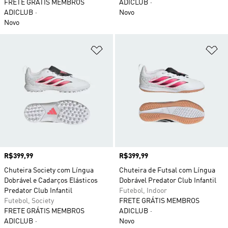
FRETE GRÁTIS MEMBROS
ADICLUB
ADICLUB
Novo
Novo
Adicionar à Lista de Desejos
Ad
Preço
R$399,99
Preço
R$399,99
Chuteira Society com Língua
Chuteira de Futsal com Língua
Dobrável e Cadarços Elásticos
Dobrável Predator Club Infantil
Predator Club Infantil
Futebol, Indoor
Futebol, Society
FRETE GRÁTIS MEMBROS
FRETE GRÁTIS MEMBROS
ADICLUB
ADICLUB
Novo