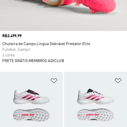
Preço
R$2.499,99
Chuteira de Campo Língua Dobrável Predator Elite
Futebol, Campo
2 cores
FRETE GRÁTIS MEMBROS ADICLUB
Adicionar à Lista de Desejos
Ad