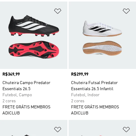
Adicionar à Lista de Desejos
Ad
Preço
R$349,99
Preço
R$299,99
Chuteira Campo Predator
Chuteira Futsal Predator
Essentials 26.5
Essentials 26.5 Infantil
Futebol, Campo
Futebol, Indoor
2 cores
2 cores
FRETE GRÁTIS MEMBROS
FRETE GRÁTIS MEMBROS
ADICLUB
ADICLUB
Adicionar à Lista de Desejos
Ad