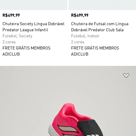
Preço
R$499,99
Preço
R$499,99
Chuteira Society Língua Dobrável
Chuteira de Futsal com Língua
Predator League Infantil
Dobrável Predator Club Sala
Futebol, Society
Futebol, Indoor
2 cores
2 cores
FRETE GRÁTIS MEMBROS
FRETE GRÁTIS MEMBROS
ADICLUB
ADICLUB
Ad