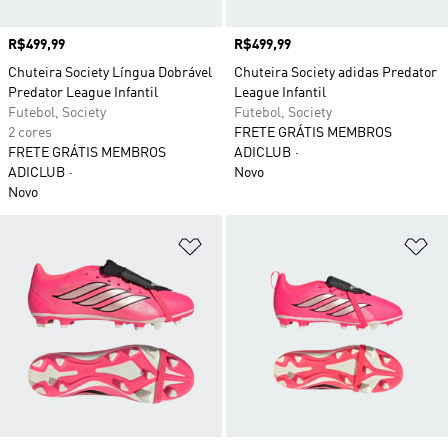
Preço
R$499,99
Preço
R$499,99
Chuteira Society Língua Dobrável
Chuteira Society adidas Predator
Predator League Infantil
League Infantil
Futebol, Society
Futebol, Society
2 cores
FRETE GRÁTIS MEMBROS
FRETE GRÁTIS MEMBROS
ADICLUB
ADICLUB
Novo
Novo
Adicionar à Lista de Desejos
Ad