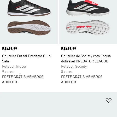
Preço
R$499,99
Preço
R$699,99
Chuteira Futsal Predator Club
Chuteira de Society com língua
Sala
dobrável PREDATOR LEAGUE
Futebol, Indoor
Futebol, Society
9 cores
8 cores
FRETE GRÁTIS MEMBROS
FRETE GRÁTIS MEMBROS
ADICLUB
ADICLUB
Ad