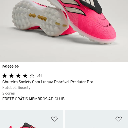
Preço
R$999,99
(56)
Chuteira Society Com Língua Dobrável Predator Pro
Futebol, Society
2 cores
FRETE GRÁTIS MEMBROS ADICLUB
Adicionar à Lista de Desejos
Ad