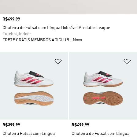
Preço
R$699,99
Chuteira de Futsal com Língua Dobrável Predator League
Futebol, Indoor
FRETE GRÁTIS MEMBROS ADICLUB
Novo
Adicionar à Lista de Desejos
Ad
Preço
R$399,99
Preço
R$499,99
Chuteira Futsal com Língua
Chuteira de Futsal com Língua