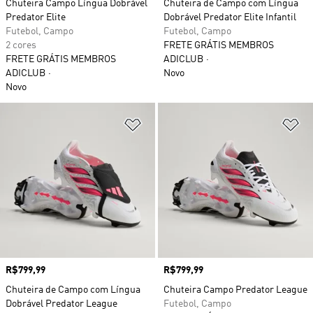
Chuteira Campo Língua Dobrável
Chuteira de Campo com Língua
Predator Elite
Dobrável Predator Elite Infantil
Futebol, Campo
Futebol, Campo
2 cores
FRETE GRÁTIS MEMBROS
FRETE GRÁTIS MEMBROS
ADICLUB
ADICLUB
Novo
Novo
Adicionar à Lista de Desejos
Ad
Preço
R$799,99
Preço
R$799,99
Chuteira de Campo com Língua
Chuteira Campo Predator League
Dobrável Predator League
Futebol, Campo