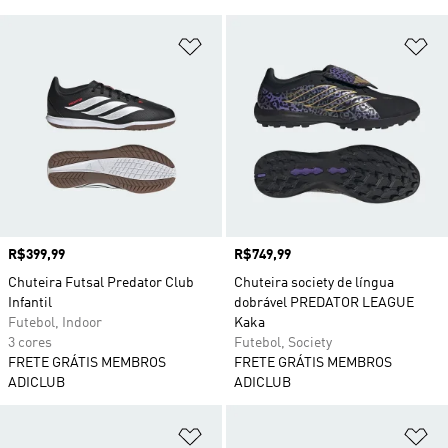
Adicionar à Lista de Desejos
Ad
Preço
R$399,99
Preço
R$749,99
Chuteira Futsal Predator Club
Chuteira society de língua
Infantil
dobrável PREDATOR LEAGUE
Futebol, Indoor
Kaka
3 cores
Futebol, Society
FRETE GRÁTIS MEMBROS
FRETE GRÁTIS MEMBROS
ADICLUB
ADICLUB
Adicionar à Lista de Desejos
Ad