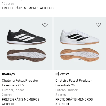
10 cores
FRETE GRÁTIS MEMBROS ADICLUB
Adicionar à Lista de Desejos
Ad
Preço
R$349,99
Preço
R$299,99
Chuteira Futsal Predator
Chuteira Futsal Predator
Essentials 26.5
Essentials 26.5
Futebol, Indoor
Futebol, Indoor
2 cores
2 cores
FRETE GRÁTIS MEMBROS
FRETE GRÁTIS MEMBROS
ADICLUB
ADICLUB