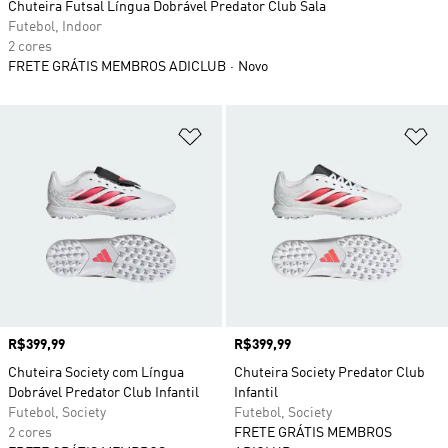
Chuteira Futsal Língua Dobrável Predator Club Sala
Futebol, Indoor
2 cores
FRETE GRÁTIS MEMBROS ADICLUB
Novo
Adicionar à Lista de Desejos
Ad
Preço
R$399,99
Preço
R$399,99
Chuteira Society com Língua
Chuteira Society Predator Club
Dobrável Predator Club Infantil
Infantil
Futebol, Society
Futebol, Society
2 cores
FRETE GRÁTIS MEMBROS