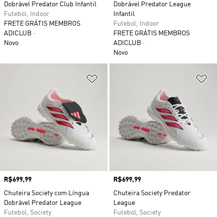
Dobrável Predator Club Infantil
Dobrável Predator League
Futebol, Indoor
Infantil
FRETE GRÁTIS MEMBROS
Futebol, Indoor
ADICLUB
FRETE GRÁTIS MEMBROS
Novo
ADICLUB
Novo
Adicionar à Lista de Desejos
Ad
Preço
R$699,99
Preço
R$699,99
Chuteira Society com Língua
Chuteira Society Predator
Dobrável Predator League
League
Futebol, Society
Futebol, Society