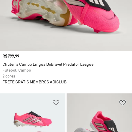
Preço
R$799,99
Chuteira Campo Língua Dobrável Predator League
Futebol, Campo
2 cores
FRETE GRÁTIS MEMBROS ADICLUB
Adicionar à Lista de Desejos
Ad