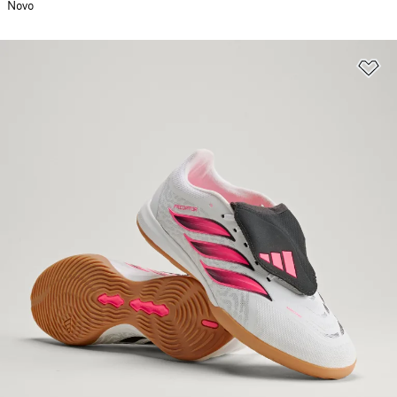
Novo
Ad