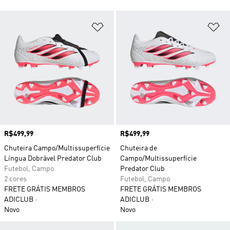
Adicionar à Lista de Desejos
Ad
Preço
R$499,99
Preço
R$499,99
Chuteira Campo/Multissuperfície
Chuteira de
Língua Dobrável Predator Club
Campo/Multissuperfície
Futebol, Campo
Predator Club
2 cores
Futebol, Campo
FRETE GRÁTIS MEMBROS
FRETE GRÁTIS MEMBROS
ADICLUB
ADICLUB
Novo
Novo