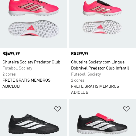
Preço
R$499,99
Preço
R$399,99
Chuteira Society Predator Club
Chuteira Society com Língua
Futebol, Society
Dobrável Predator Club Infantil
2 cores
Futebol, Society
FRETE GRÁTIS MEMBROS
2 cores
ADICLUB
FRETE GRÁTIS MEMBROS
ADICLUB
Adicionar à Lista de Desejos
Ad