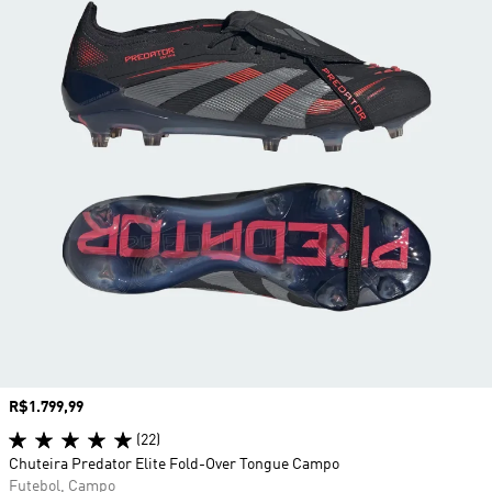
Preço
R$1.799,99
(22)
Chuteira Predator Elite Fold-Over Tongue Campo
Futebol, Campo