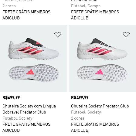
Futebol, Campo
Predator Club
2 cores
Futebol, Campo
FRETE GRÁTIS MEMBROS
FRETE GRÁTIS MEMBROS
ADICLUB
ADICLUB
Adicionar à Lista de Desejos
Ad
Preço
R$499,99
Preço
R$499,99
Chuteira Society com Língua
Chuteira Society Predator Club
Dobrável Predator Club
Futebol, Society
Futebol, Society
2 cores
FRETE GRÁTIS MEMBROS
FRETE GRÁTIS MEMBROS
ADICLUB
ADICLUB