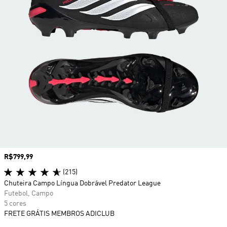
Preço
R$799,99
(215)
Chuteira Campo Língua Dobrável Predator League
Futebol, Campo
5 cores
FRETE GRÁTIS MEMBROS ADICLUB