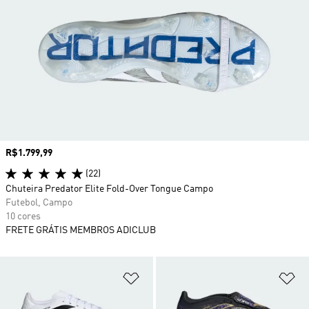
Preço
R$1.799,99
(22)
Chuteira Predator Elite Fold-Over Tongue Campo
Futebol, Campo
10 cores
FRETE GRÁTIS MEMBROS ADICLUB
Adicionar à Lista de Desejos
Ad