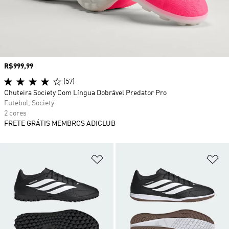
Preço
R$999,99
(57)
Chuteira Society Com Língua Dobrável Predator Pro
Futebol, Society
2 cores
FRETE GRÁTIS MEMBROS ADICLUB
Adicionar à Lista de Desejos
Ad