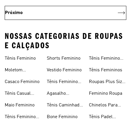
Próximo
NOSSAS CATEGORIAS DE ROUPAS
E CALÇADOS
Tênis Feminino
Shorts Feminino
Tênis Feminino
Em Promoção
Moletom
Vestido Feminino
Tênis Femininos
Feminino
Casaco Feminino
Tênis Feminino
Roupas Plus Size
Preto
Feminino
Tênis Casual
Agasalho
Feminino Roupa
Feminino
Feminino
Maio Feminino
Tênis Caminhada
Chinelos Para
Feminino
Meninas
Tênis Feminino
Bone Feminino
Tênis Padel
Branco
Feminino