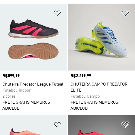
Adicionar à Lista de Desejos
Ad
Preço
R$599,99
Preço
R$2.299,99
Chuteira Predator League Futsal
CHUTEIRA CAMPO PREDATOR
Futebol, Indoor
ELITE
2 cores
Futebol, Campo
FRETE GRÁTIS MEMBROS
FRETE GRÁTIS MEMBROS
ADICLUB
ADICLUB
Adicionar à Lista de Desejos
Ad