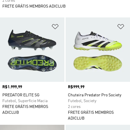
2 cores
FRETE GRÁTIS MEMBROS ADICLUB
Adicionar à Lista de Desejos
Ad
Preço
R$1.999,99
Preço
R$999,99
PREDATOR ELITE SG
Chuteira Predator Pro Society
Futebol, Superfície Macia
Futebol, Society
FRETE GRÁTIS MEMBROS
2 cores
ADICLUB
FRETE GRÁTIS MEMBROS
ADICLUB