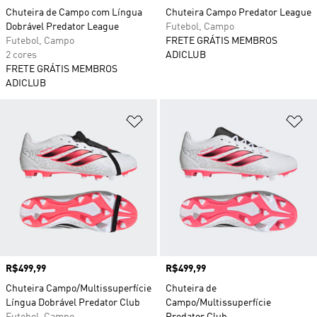
Chuteira de Campo com Língua
Chuteira Campo Predator League
Dobrável Predator League
Futebol, Campo
Futebol, Campo
FRETE GRÁTIS MEMBROS
2 cores
ADICLUB
FRETE GRÁTIS MEMBROS
ADICLUB
Adicionar à Lista de Desejos
Ad
Preço
R$499,99
Preço
R$499,99
Chuteira Campo/Multissuperfície
Chuteira de
Língua Dobrável Predator Club
Campo/Multissuperfície