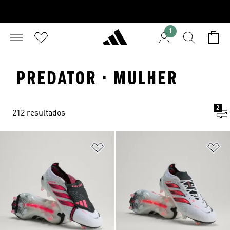
1
PREDATOR · MULHER
2
212 resultados
Adicionar à Lista de Desejos
Ad