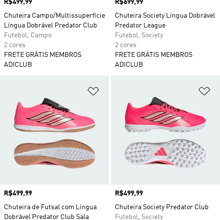
Preço
R$499,99
Preço
R$699,99
Chuteira Campo/Multissuperfície
Chuteira Society Língua Dobrável
Língua Dobrável Predator Club
Predator League
Futebol, Campo
Futebol, Society
2 cores
2 cores
FRETE GRÁTIS MEMBROS
FRETE GRÁTIS MEMBROS
ADICLUB
ADICLUB
Adicionar à Lista de Desejos
Ad
Preço
R$499,99
Preço
R$499,99
Chuteira de Futsal com Língua
Chuteira Society Predator Club
Dobrável Predator Club Sala
Futebol, Society