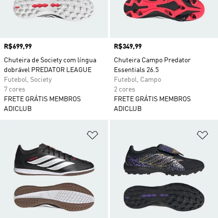
Preço
R$699,99
Preço
R$349,99
Chuteira de Society com língua
Chuteira Campo Predator
dobrável PREDATOR LEAGUE
Essentials 26.5
Futebol, Society
Futebol, Campo
7 cores
2 cores
FRETE GRÁTIS MEMBROS
FRETE GRÁTIS MEMBROS
ADICLUB
ADICLUB
Adicionar à Lista de Desejos
Ad