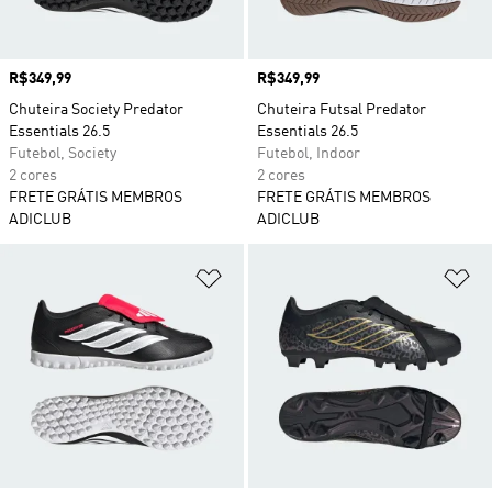
Preço
R$349,99
Preço
R$349,99
Chuteira Society Predator
Chuteira Futsal Predator
Essentials 26.5
Essentials 26.5
Futebol, Society
Futebol, Indoor
2 cores
2 cores
FRETE GRÁTIS MEMBROS
FRETE GRÁTIS MEMBROS
ADICLUB
ADICLUB
Adicionar à Lista de Desejos
Ad