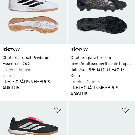
Preço
R$299,99
Preço
R$749,99
Chuteira Futsal Predator
Chuteira para terreno
Essentials 26.5
firme/multissuperfície de língua
Futebol, Indoor
dobrável PREDATOR LEAGUE
2 cores
Kaka
FRETE GRÁTIS MEMBROS
Futebol, Campo
ADICLUB
FRETE GRÁTIS MEMBROS
ADICLUB
Adicionar à Lista de Desejos
Ad