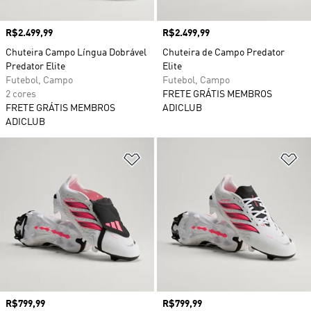
Preço
R$2.499,99
Preço
R$2.499,99
Chuteira Campo Língua Dobrável
Chuteira de Campo Predator
Predator Elite
Elite
Futebol, Campo
Futebol, Campo
2 cores
FRETE GRÁTIS MEMBROS
FRETE GRÁTIS MEMBROS
ADICLUB
ADICLUB
Adicionar à Lista de Desejos
Ad
Preço
R$799,99
Preço
R$799,99