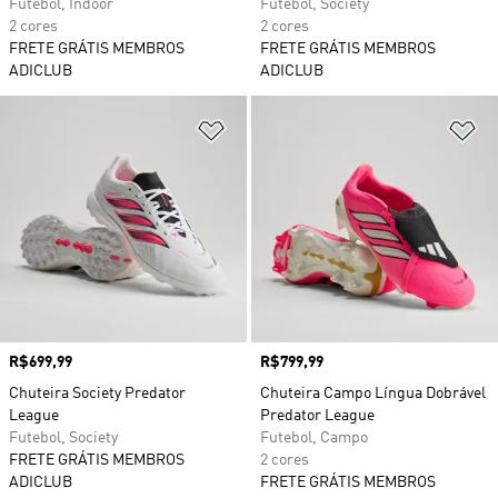
Futebol, Indoor
Futebol, Society
2 cores
2 cores
FRETE GRÁTIS MEMBROS
FRETE GRÁTIS MEMBROS
ADICLUB
ADICLUB
Adicionar à Lista de Desejos
Ad
Preço
R$699,99
Preço
R$799,99
Chuteira Society Predator
Chuteira Campo Língua Dobrável
League
Predator League
Futebol, Society
Futebol, Campo
FRETE GRÁTIS MEMBROS
2 cores
ADICLUB
FRETE GRÁTIS MEMBROS