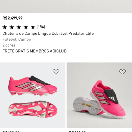
Preço
R$2.499,99
(184)
Chuteira de Campo Língua Dobrável Predator Elite
Futebol, Campo
2 cores
FRETE GRÁTIS MEMBROS ADICLUB
Adicionar à Lista de Desejos
Ad