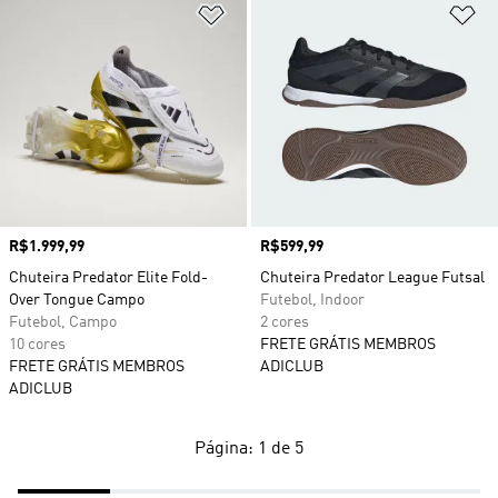
Adicionar à Lista de Desejos
Ad
Preço
R$1.999,99
Preço
R$599,99
Chuteira Predator Elite Fold-
Chuteira Predator League Futsal
Over Tongue Campo
Futebol, Indoor
Futebol, Campo
2 cores
10 cores
FRETE GRÁTIS MEMBROS
FRETE GRÁTIS MEMBROS
ADICLUB
ADICLUB
Página: 1 de 5