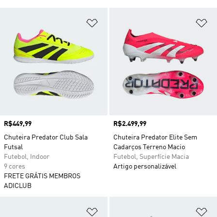
Adicionar à Lista de Desejos
Ad
Preço
R$449,99
Preço
R$2.499,99
Chuteira Predator Club Sala
Chuteira Predator Elite Sem
Futsal
Cadarços Terreno Macio
Futebol, Indoor
Futebol, Superfície Macia
9 cores
Artigo personalizável
FRETE GRÁTIS MEMBROS
ADICLUB
Adicionar à Lista de Desejos
Ad