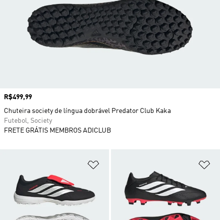
Preço
R$499,99
Chuteira society de língua dobrável Predator Club Kaka
Futebol, Society
FRETE GRÁTIS MEMBROS ADICLUB
Adicionar à Lista de Desejos
Ad