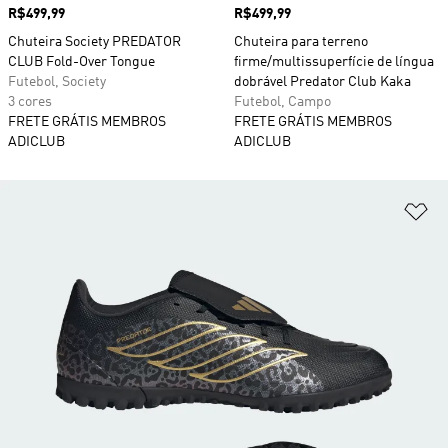
Preço
R$499,99
Preço
R$499,99
Chuteira Society PREDATOR
Chuteira para terreno
CLUB Fold-Over Tongue
firme/multissuperfície de língua
Futebol, Society
dobrável Predator Club Kaka
3 cores
Futebol, Campo
FRETE GRÁTIS MEMBROS
FRETE GRÁTIS MEMBROS
ADICLUB
ADICLUB
Ad