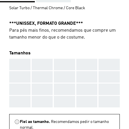
Solar Turbo / Thermal Chrome / Core Black
***UNISSEX, FORMATO GRANDE***
Para pés mais finos, recomendamos que compre um
tamanho menor do que o de costume.
Tamanhos
AAA
AAA
AAA
AAA
AAA
AAA
AAA
AAA
AAA
AAA
AAA
AAA
AAA
AAA
AAA
AAA
AAA
AAA
AAA
AAA
Fiel ao tamanho.
Recomendamos pedir o tamanho
normal.