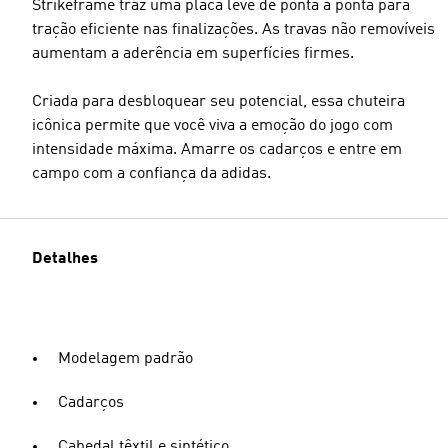
Strikeframe traz uma placa leve de ponta a ponta para
tração eficiente nas finalizações. As travas não removíveis
aumentam a aderência em superfícies firmes.
Criada para desbloquear seu potencial, essa chuteira
icônica permite que você viva a emoção do jogo com
intensidade máxima. Amarre os cadarços e entre em
campo com a confiança da adidas.
Detalhes
Modelagem padrão
Cadarços
Cabedal têxtil e sintético