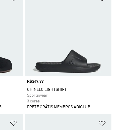
Preço
R$249,99
CHINELO LIGHTSHIFT
Sportswear
3 cores
B
FRETE GRÁTIS MEMBROS ADICLUB
Adicionar à Lista de Desejos
Adicionar à