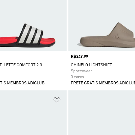
Preço
R$249,99
DILETTE COMFORT 2.0
CHINELO LIGHTSHIFT
r
Sportswear
3 cores
TIS MEMBROS ADICLUB
FRETE GRÁTIS MEMBROS ADICLU
sta de Desejos
Adicionar à Lista de Desejos