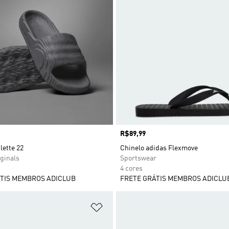
Preço
R$89,99
lette 22
Chinelo adidas Flexmove
ginals
Sportswear
4 cores
TIS MEMBROS ADICLUB
FRETE GRÁTIS MEMBROS ADICLU
sta de Desejos
Adicionar à Lista de Desejos