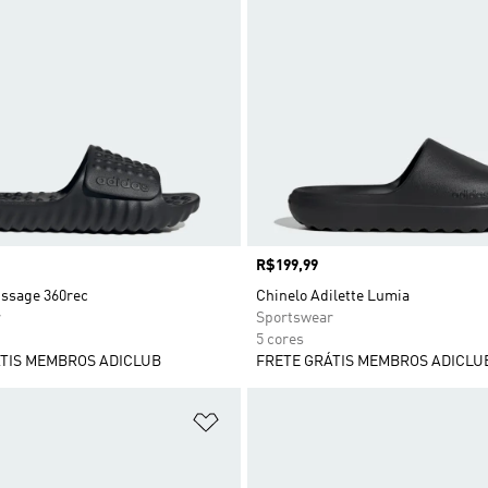
Preço
R$199,99
issage 360rec
Chinelo Adilette Lumia
r
Sportswear
5 cores
TIS MEMBROS ADICLUB
FRETE GRÁTIS MEMBROS ADICLU
sta de Desejos
Adicionar à Lista de Desejos