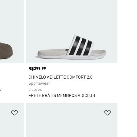
Preço
R$299,99
CHINELO ADILETTE COMFORT 2.0
Sportswear
B
3 cores
FRETE GRÁTIS MEMBROS ADICLUB
Adicionar à Lista de Desejos
Adicionar à