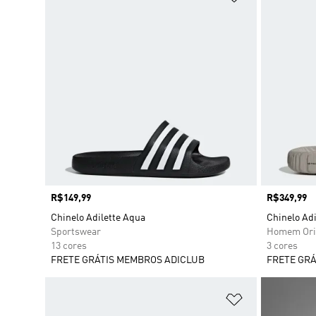
Preço
R$149,99
Preço
R$349,99
Chinelo Adilette Aqua
Chinelo Adi
Sportswear
Homem Ori
13 cores
3 cores
FRETE GRÁTIS MEMBROS ADICLUB
FRETE GRÁ
Adicionar à Li