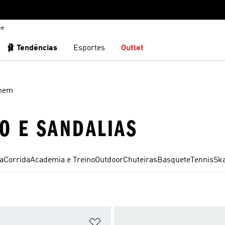
be
🩰 Tendências
Esportes
Outlet
mem
O E SANDALIAS
a
Corrida
Academia e Treino
Outdoor
Chuteiras
Basquete
Tennis
Sk
sta de Desejos
Adicionar à Lista de Desejos