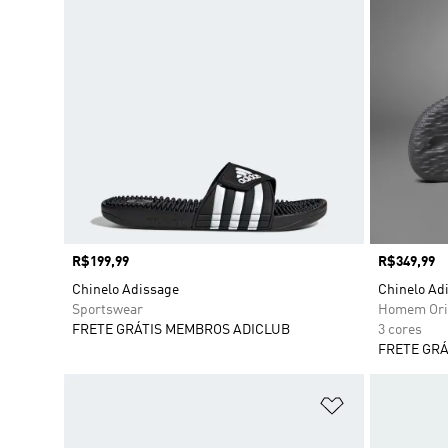
Preço
R$199,99
Preço
R$349,99
Chinelo Adissage
Chinelo Adi
Sportswear
Homem Ori
FRETE GRÁTIS MEMBROS ADICLUB
3 cores
FRETE GRÁ
Adicionar à Li