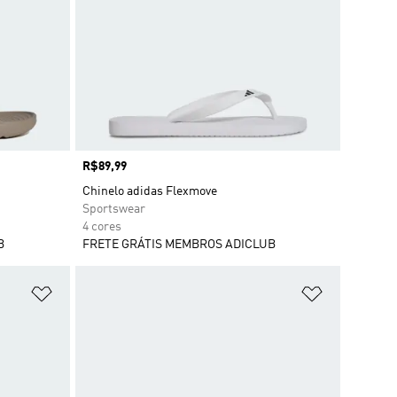
Preço
R$89,99
Chinelo adidas Flexmove
Sportswear
4 cores
B
FRETE GRÁTIS MEMBROS ADICLUB
Adicionar à Lista de Desejos
Adicionar à