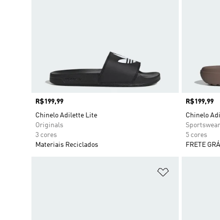
Preço
R$199,99
Preço
R$199,99
Chinelo Adilette Lite
Chinelo Adi
Originals
Sportswea
3 cores
5 cores
Materiais Reciclados
FRETE GRÁ
Adicionar à Li