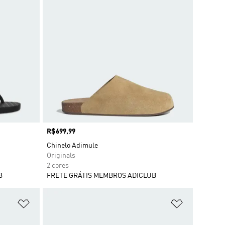
Preço
R$699,99
Chinelo Adimule
Originals
2 cores
B
FRETE GRÁTIS MEMBROS ADICLUB
Adicionar à Lista de Desejos
Adicionar à