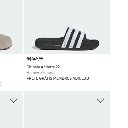
Preço
R$349,99
Chinelo Adilette 22
Homem Originals
FRETE GRÁTIS MEMBROS ADICLUB
B
Adicionar à Lista de Desejos
Adicionar à