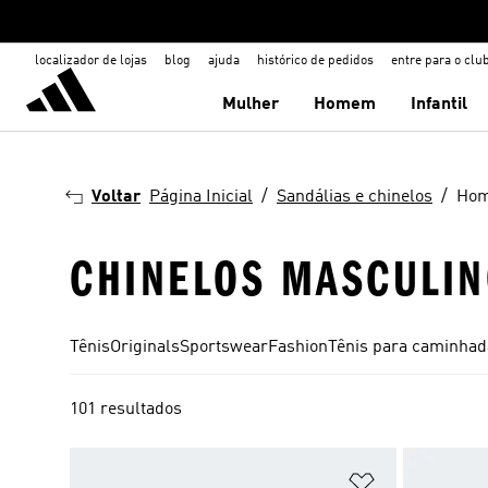
localizador de lojas
blog
ajuda
histórico de pedidos
entre para o clu
Mulher
Homem
Infantil
Voltar
Página Inicial
Sandálias e chinelos
Ho
CHINELOS MASCULIN
Tênis
Originals
Sportswear
Fashion
Tênis para caminhad
101 resultados
Adicionar à Li