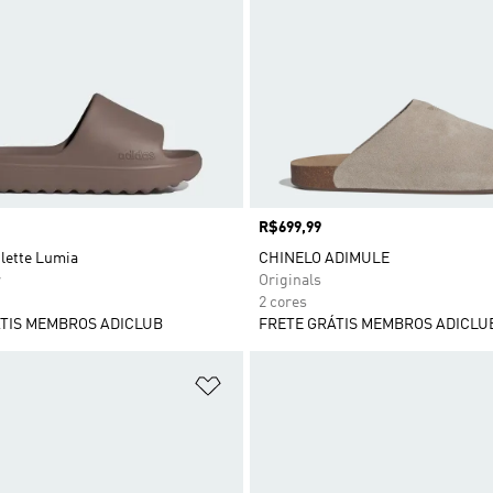
Preço
R$699,99
lette Lumia
CHINELO ADIMULE
r
Originals
2 cores
TIS MEMBROS ADICLUB
FRETE GRÁTIS MEMBROS ADICLU
sta de Desejos
Adicionar à Lista de Desejos