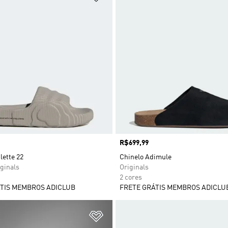
Preço
R$699,99
lette 22
Chinelo Adimule
ginals
Originals
2 cores
TIS MEMBROS ADICLUB
FRETE GRÁTIS MEMBROS ADICLU
sta de Desejos
Adicionar à Lista de Desejos