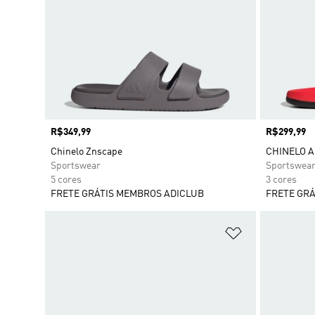
Preço
R$349,99
Preço
R$299,99
Chinelo Znscape
CHINELO A
Sportswear
Sportswea
5 cores
3 cores
FRETE GRÁTIS MEMBROS ADICLUB
FRETE GRÁ
Adicionar à Li