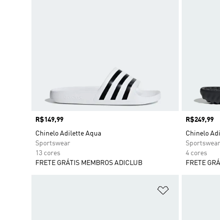
Preço
R$149,99
Preço
R$249,99
Chinelo Adilette Aqua
Chinelo Ad
Sportswear
Sportswea
13 cores
4 cores
FRETE GRÁTIS MEMBROS ADICLUB
FRETE GRÁ
Adicionar à Li