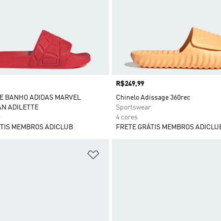
Preço
R$249,99
E BANHO ADIDAS MARVEL
Chinelo Adissage 360rec
N ADILETTE
Sportswear
r
4 cores
TIS MEMBROS ADICLUB
FRETE GRÁTIS MEMBROS ADICLU
sta de Desejos
Adicionar à Lista de Desejos