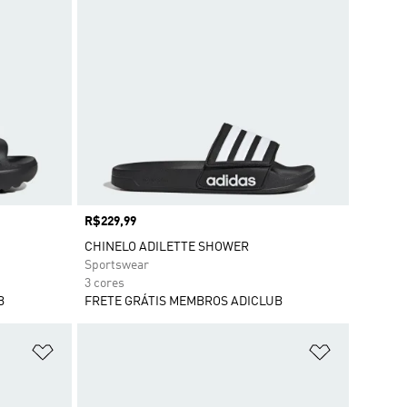
Preço
R$229,99
CHINELO ADILETTE SHOWER
Sportswear
3 cores
B
FRETE GRÁTIS MEMBROS ADICLUB
Adicionar à Lista de Desejos
Adicionar à