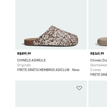
Preço
R$899,99
Preço
R$349,99
CHINELO ADIMULE
Chinelo Zn
Originals
Sportswea
FRETE GRÁTIS MEMBROS ADICLUB
Novo
5 cores
FRETE GRÁ
Adicionar à Li