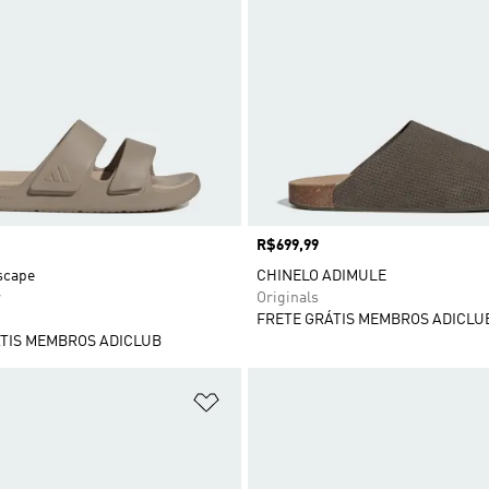
Preço
R$699,99
scape
CHINELO ADIMULE
r
Originals
FRETE GRÁTIS MEMBROS ADICLU
TIS MEMBROS ADICLUB
sta de Desejos
Adicionar à Lista de Desejos