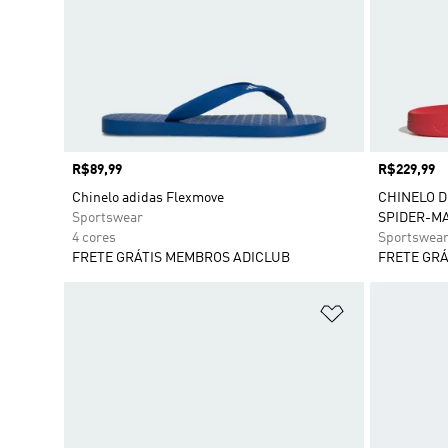
Preço
R$89,99
Preço
R$229,99
Chinelo adidas Flexmove
CHINELO D
Sportswear
SPIDER-MA
4 cores
Sportswea
FRETE GRÁTIS MEMBROS ADICLUB
FRETE GRÁ
Adicionar à Li