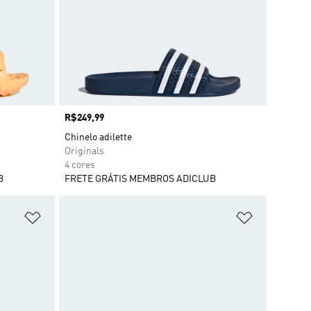
Preço
R$249,99
Chinelo adilette
Originals
4 cores
B
FRETE GRÁTIS MEMBROS ADICLUB
Adicionar à Lista de Desejos
Adicionar à