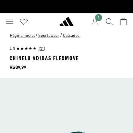
1
/
/
Página Inicial
Sportswear
Calçados
4.5
(31)
CHINELO ADIDAS FLEXMOVE
Preço
R$89,99