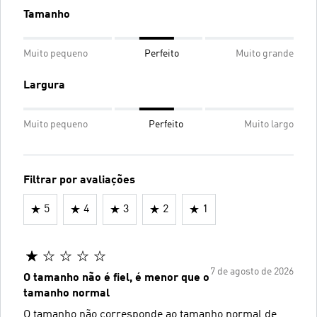
Tamanho
Muito pequeno
Perfeito
Muito grande
Largura
Muito pequeno
Perfeito
Muito largo
Filtrar por avaliações
5
4
3
2
1
7 de agosto de 2026
O tamanho não é fiel, é menor que o
tamanho normal
O tamanho não corresponde ao tamanho normal de