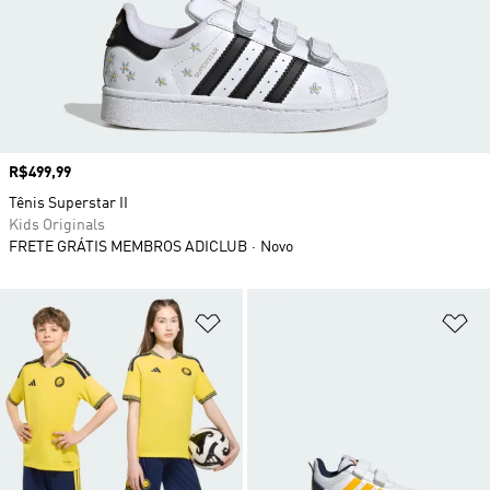
Preço
R$499,99
Tênis Superstar II
Kids Originals
FRETE GRÁTIS MEMBROS ADICLUB
Novo
Adicionar à Lista de Desejos
Ad