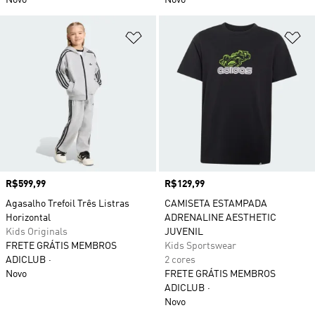
Novo
Novo
Adicionar à Lista de Desejos
Ad
Preço
R$599,99
Preço
R$129,99
Agasalho Trefoil Três Listras
CAMISETA ESTAMPADA
Horizontal
ADRENALINE AESTHETIC
Kids Originals
JUVENIL
FRETE GRÁTIS MEMBROS
Kids Sportswear
ADICLUB
2 cores
Novo
FRETE GRÁTIS MEMBROS
ADICLUB
Novo