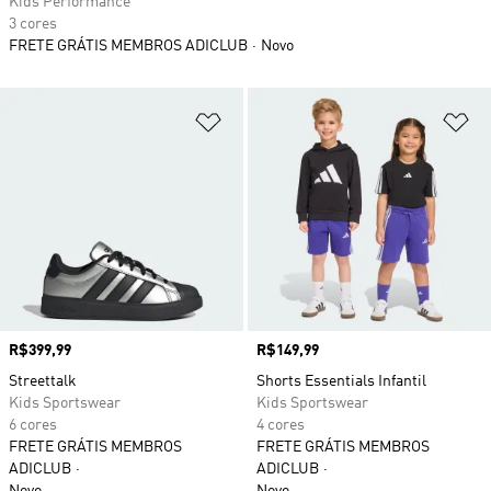
Kids Performance
3 cores
FRETE GRÁTIS MEMBROS ADICLUB
Novo
Adicionar à Lista de Desejos
Ad
Preço
R$399,99
Preço
R$149,99
Streettalk
Shorts Essentials Infantil
Kids Sportswear
Kids Sportswear
6 cores
4 cores
FRETE GRÁTIS MEMBROS
FRETE GRÁTIS MEMBROS
ADICLUB
ADICLUB