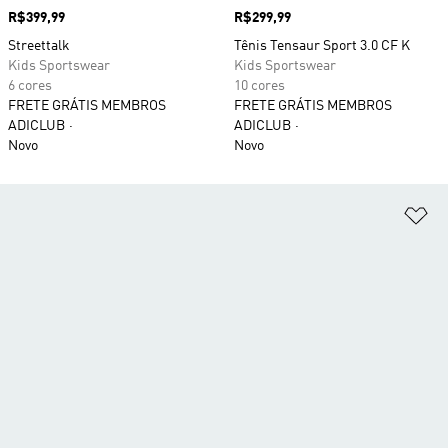
Preço
R$399,99
Preço
R$299,99
Streettalk
Tênis Tensaur Sport 3.0 CF K
Kids Sportswear
Kids Sportswear
6 cores
10 cores
FRETE GRÁTIS MEMBROS
FRETE GRÁTIS MEMBROS
ADICLUB
ADICLUB
Novo
Novo
Ad