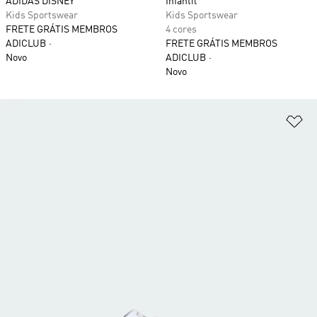
ADIDAS DISNEY
Infantil
Kids Sportswear
Kids Sportswear
FRETE GRÁTIS MEMBROS
4 cores
ADICLUB
FRETE GRÁTIS MEMBROS
Novo
ADICLUB
Novo
Ad