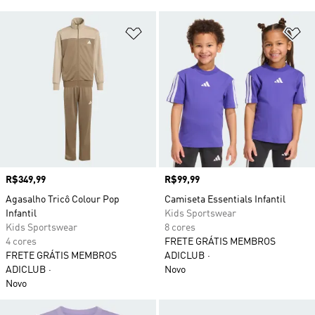
Adicionar à Lista de Desejos
Ad
Preço
R$349,99
Preço
R$99,99
Agasalho Tricô Colour Pop
Camiseta Essentials Infantil
Infantil
Kids Sportswear
Kids Sportswear
8 cores
4 cores
FRETE GRÁTIS MEMBROS
FRETE GRÁTIS MEMBROS
ADICLUB
ADICLUB
Novo
Novo