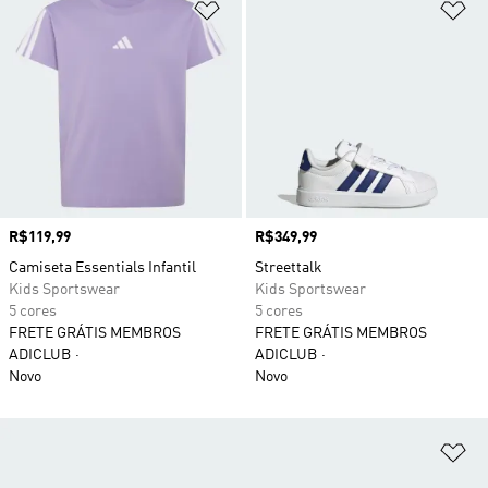
Adicionar à Lista de Desejos
Ad
Preço
R$119,99
Preço
R$349,99
Camiseta Essentials Infantil
Streettalk
Kids Sportswear
Kids Sportswear
5 cores
5 cores
FRETE GRÁTIS MEMBROS
FRETE GRÁTIS MEMBROS
ADICLUB
ADICLUB
Novo
Novo
Ad