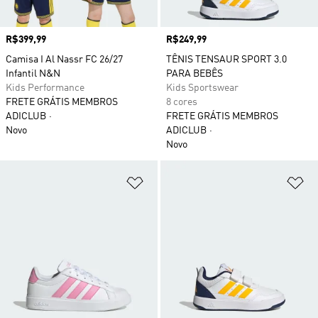
Preço
R$399,99
Preço
R$249,99
Camisa I Al Nassr FC 26/27
TÊNIS TENSAUR SPORT 3.0
Infantil N&N
PARA BEBÊS
Kids Performance
Kids Sportswear
FRETE GRÁTIS MEMBROS
8 cores
ADICLUB
FRETE GRÁTIS MEMBROS
Novo
ADICLUB
Novo
Adicionar à Lista de Desejos
Ad