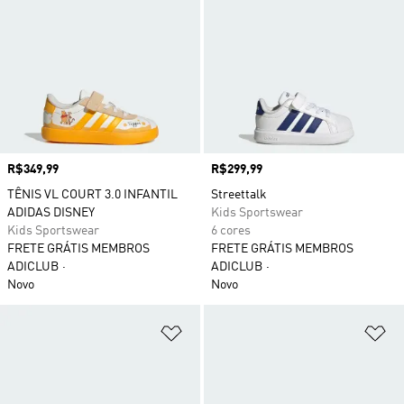
Preço
R$349,99
Preço
R$299,99
TÊNIS VL COURT 3.0 INFANTIL
Streettalk
ADIDAS DISNEY
Kids Sportswear
Kids Sportswear
6 cores
FRETE GRÁTIS MEMBROS
FRETE GRÁTIS MEMBROS
ADICLUB
ADICLUB
Novo
Novo
Adicionar à Lista de Desejos
Ad