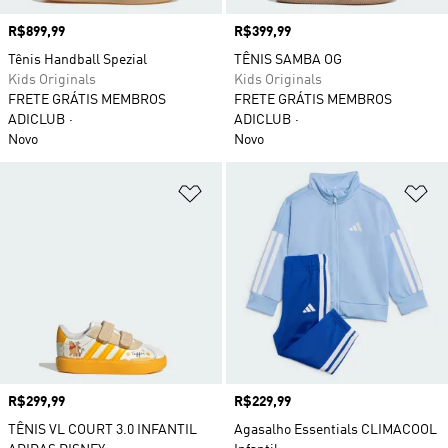
Preço
R$899,99
Preço
R$399,99
Tênis Handball Spezial
TÊNIS SAMBA OG
Kids Originals
Kids Originals
FRETE GRÁTIS MEMBROS
FRETE GRÁTIS MEMBROS
ADICLUB
ADICLUB
Novo
Novo
Adicionar à Lista de Desejos
Ad
Preço
R$299,99
Preço
R$229,99
TÊNIS VL COURT 3.0 INFANTIL
Agasalho Essentials CLIMACOOL