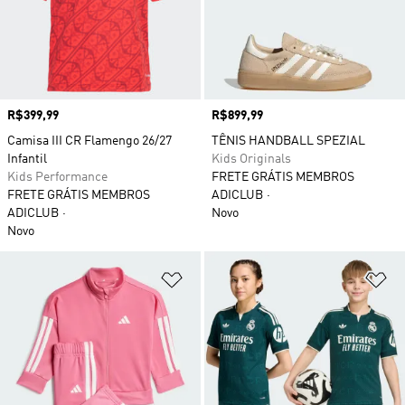
Preço
R$399,99
Preço
R$899,99
Camisa III CR Flamengo 26/27
TÊNIS HANDBALL SPEZIAL
Infantil
Kids Originals
Kids Performance
FRETE GRÁTIS MEMBROS
FRETE GRÁTIS MEMBROS
ADICLUB
ADICLUB
Novo
Novo
Adicionar à Lista de Desejos
Ad