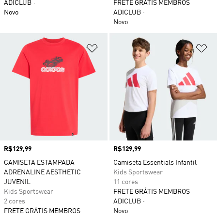
ADICLUB
FRETE GRÁTIS MEMBROS
Novo
ADICLUB
Novo
Adicionar à Lista de Desejos
Ad
Preço
R$129,99
Preço
R$129,99
CAMISETA ESTAMPADA
Camiseta Essentials Infantil
ADRENALINE AESTHETIC
Kids Sportswear
JUVENIL
11 cores
Kids Sportswear
FRETE GRÁTIS MEMBROS
2 cores
ADICLUB
FRETE GRÁTIS MEMBROS
Novo