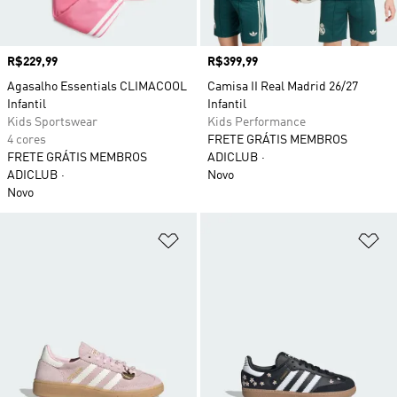
Preço
R$229,99
Preço
R$399,99
Agasalho Essentials CLIMACOOL
Camisa II Real Madrid 26/27
Infantil
Infantil
Kids Sportswear
Kids Performance
4 cores
FRETE GRÁTIS MEMBROS
FRETE GRÁTIS MEMBROS
ADICLUB
ADICLUB
Novo
Novo
Adicionar à Lista de Desejos
Ad