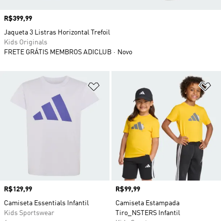
Preço
R$399,99
Jaqueta 3 Listras Horizontal Trefoil
Kids Originals
FRETE GRÁTIS MEMBROS ADICLUB
Novo
Adicionar à Lista de Desejos
Ad
Preço
R$129,99
Preço
R$99,99
Camiseta Essentials Infantil
Camiseta Estampada
Kids Sportswear
Tiro_NSTERS Infantil