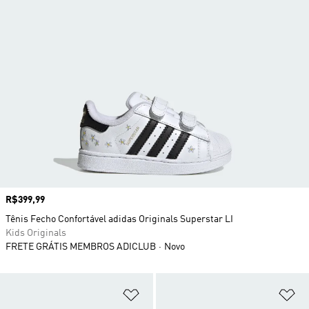
Preço
R$399,99
Tênis Fecho Confortável adidas Originals Superstar LI
Kids Originals
FRETE GRÁTIS MEMBROS ADICLUB
Novo
Adicionar à Lista de Desejos
Ad