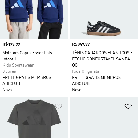
Preço
R$179,99
Preço
R$349,99
Moletom Capuz Essentials
TÊNIS CADARÇOS ELÁSTICOS E
Infantil
FECHO CONFORTÁVEL SAMBA
Kids Sportswear
OG
3 cores
Kids Originals
FRETE GRÁTIS MEMBROS
FRETE GRÁTIS MEMBROS
ADICLUB
ADICLUB
Novo
Novo
Adicionar à Lista de Desejos
Ad