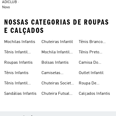
ADICLUB
Novo
NOSSAS CATEGORIAS DE ROUPAS
E CALÇADOS
Mochilas Infantis
Chuteiras Infantil
Tênis Branco
Infantil
Tênis Infantil
Mochila Infantil
Tênis Preto
Masculino
Masculina
Infantil
Roupas Infantis
Bolsas Infantis
Camisa Do
Flamengo Infantil
Tênis Infantis
Camisetas
Outlet Infantil
Infantis
Tênis Infantil
Chuteiras Society
Roupa De
Feminino
Infantil
Natação Infantil
Sandálias Infantis
Chuteira Futsal
Calçados Infantis
Infantil