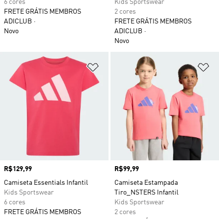
6 cores
Kids Sportswear
FRETE GRÁTIS MEMBROS
2 cores
ADICLUB
FRETE GRÁTIS MEMBROS
Novo
ADICLUB
Novo
Adicionar à Lista de Desejos
Ad
Preço
R$129,99
Preço
R$99,99
Camiseta Essentials Infantil
Camiseta Estampada
Kids Sportswear
Tiro_NSTERS Infantil
6 cores
Kids Sportswear
FRETE GRÁTIS MEMBROS
2 cores