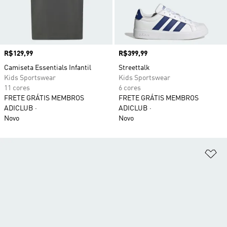
Preço
R$129,99
Preço
R$399,99
Camiseta Essentials Infantil
Streettalk
Kids Sportswear
Kids Sportswear
11 cores
6 cores
FRETE GRÁTIS MEMBROS
FRETE GRÁTIS MEMBROS
ADICLUB
ADICLUB
Novo
Novo
Ad