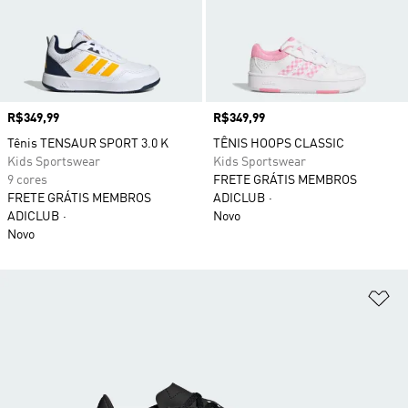
Preço
R$349,99
Preço
R$349,99
Tênis TENSAUR SPORT 3.0 K
TÊNIS HOOPS CLASSIC
Kids Sportswear
Kids Sportswear
9 cores
FRETE GRÁTIS MEMBROS
FRETE GRÁTIS MEMBROS
ADICLUB
ADICLUB
Novo
Novo
Ad