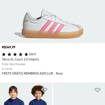
Preço
R$349,99
(341)
Tênis VL Court 3.0 Infantil
Kids Sportswear
6 cores
FRETE GRÁTIS MEMBROS ADICLUB
Novo
Adicionar à Lista de Desejos
Ad