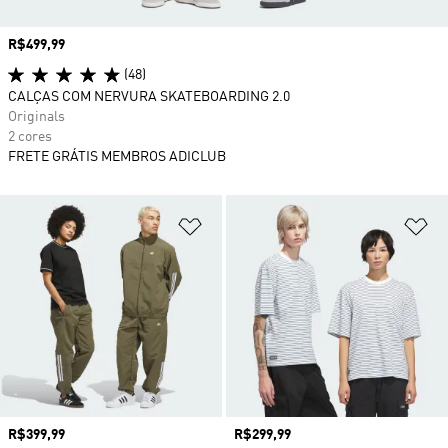
Preço
R$499,99
(48)
CALÇAS COM NERVURA SKATEBOARDING 2.0
Originals
2 cores
FRETE GRÁTIS MEMBROS ADICLUB
Adicionar à Lista de Desejos
Ad
Preço
R$399,99
Preço
R$299,99