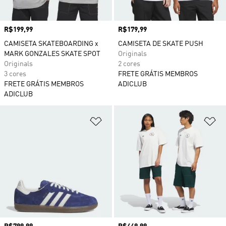
Preço
R$199,99
Preço
R$179,99
CAMISETA SKATEBOARDING x
CAMISETA DE SKATE PUSH
MARK GONZALES SKATE SPOT
Originals
Originals
2 cores
3 cores
FRETE GRÁTIS MEMBROS
FRETE GRÁTIS MEMBROS
ADICLUB
ADICLUB
Adicionar à Lista de Desejos
Ad