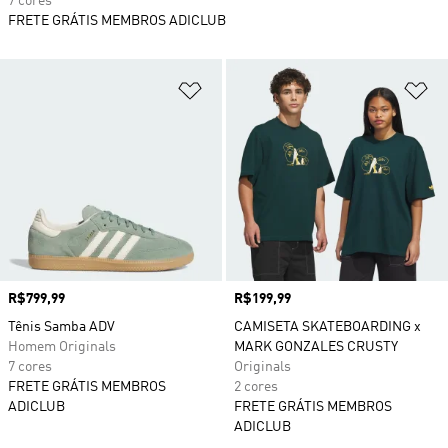
7 cores
FRETE GRÁTIS MEMBROS ADICLUB
Adicionar à Lista de Desejos
Ad
Preço
R$799,99
Preço
R$199,99
Tênis Samba ADV
CAMISETA SKATEBOARDING x
Homem Originals
MARK GONZALES CRUSTY
7 cores
Originals
FRETE GRÁTIS MEMBROS
2 cores
ADICLUB
FRETE GRÁTIS MEMBROS
ADICLUB