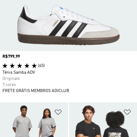
Preço
R$799,99
(65)
Tênis Samba ADV
Originals
7 cores
FRETE GRÁTIS MEMBROS ADICLUB
Adicionar à Lista de Desejos
Ad