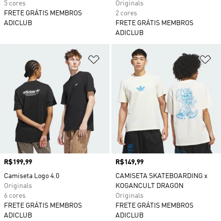
5 cores
Originals
FRETE GRÁTIS MEMBROS
2 cores
ADICLUB
FRETE GRÁTIS MEMBROS
ADICLUB
Adicionar à Lista de Desejos
Ad
Preço
R$199,99
Preço
R$149,99
Camiseta Logo 4.0
CAMISETA SKATEBOARDING x
Originals
KOGANCULT DRAGON
6 cores
Originals
FRETE GRÁTIS MEMBROS
FRETE GRÁTIS MEMBROS
ADICLUB
ADICLUB