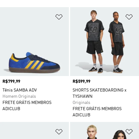
Adicionar à Lista de Desejos
Ad
Preço
R$799,99
Preço
R$599,99
Tênis SAMBA ADV
SHORTS SKATEBOARDING x
Homem Originals
TYSHAWN
FRETE GRÁTIS MEMBROS
Originals
ADICLUB
FRETE GRÁTIS MEMBROS
ADICLUB
Adicionar à Lista de Desejos
Ad