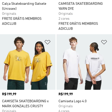
Calça Skateboarding Gatsele
CAMISETA SKATEBOARDING
(Unissex)
YARN DYE
Originals
Originals
FRETE GRÁTIS MEMBROS
2 cores
ADICLUB
FRETE GRÁTIS MEMBROS
ADICLUB
Adicionar à Lista de Desejos
Ad
Preço
R$199,99
Preço
R$199,99
CAMISETA SKATEBOARDING x
Camiseta Logo 4.0
MARK GONZALES CRUSTY
Originals
Originals
6 cores