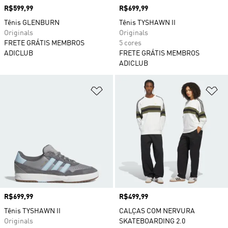
Preço
R$599,99
Preço
R$699,99
Tênis GLENBURN
Tênis TYSHAWN II
Originals
Originals
FRETE GRÁTIS MEMBROS
5 cores
ADICLUB
FRETE GRÁTIS MEMBROS
ADICLUB
Adicionar à Lista de Desejos
Ad
Preço
R$699,99
Preço
R$499,99
Tênis TYSHAWN II
CALÇAS COM NERVURA
Originals
SKATEBOARDING 2.0