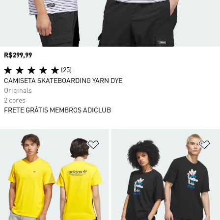
Preço
R$299,99
(25)
CAMISETA SKATEBOARDING YARN DYE
Originals
2 cores
FRETE GRÁTIS MEMBROS ADICLUB
Adicionar à Lista de Desejos
Ad