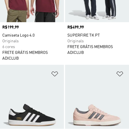
Preço
R$199,99
Preço
R$499,99
Camiseta Logo 4.0
SUPERFIRE TK PT
Originals
Originals
6 cores
FRETE GRÁTIS MEMBROS
FRETE GRÁTIS MEMBROS
ADICLUB
ADICLUB
Adicionar à Lista de Desejos
Ad