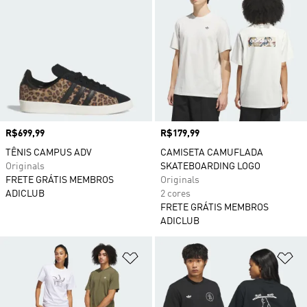
Preço
R$699,99
Preço
R$179,99
TÊNIS CAMPUS ADV
CAMISETA CAMUFLADA
Originals
SKATEBOARDING LOGO
FRETE GRÁTIS MEMBROS
Originals
ADICLUB
2 cores
FRETE GRÁTIS MEMBROS
ADICLUB
Adicionar à Lista de Desejos
Ad