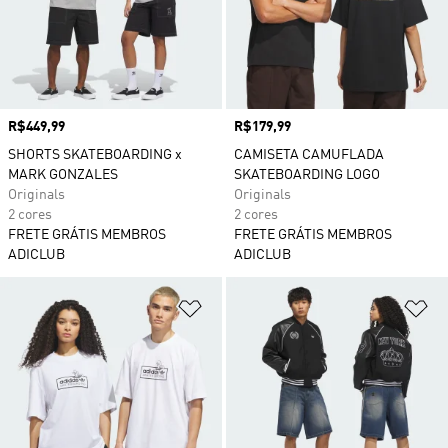
Preço
R$449,99
Preço
R$179,99
SHORTS SKATEBOARDING x
CAMISETA CAMUFLADA
MARK GONZALES
SKATEBOARDING LOGO
Originals
Originals
2 cores
2 cores
FRETE GRÁTIS MEMBROS
FRETE GRÁTIS MEMBROS
ADICLUB
ADICLUB
Adicionar à Lista de Desejos
Ad