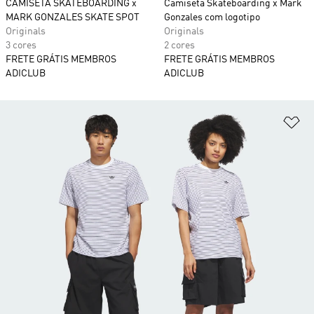
CAMISETA SKATEBOARDING x
Camiseta Skateboarding x Mark
MARK GONZALES SKATE SPOT
Gonzales com logotipo
Originals
Originals
3 cores
2 cores
FRETE GRÁTIS MEMBROS
FRETE GRÁTIS MEMBROS
ADICLUB
ADICLUB
Ad