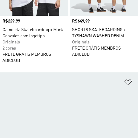
Preço
R$229,99
Preço
R$649,99
Camiseta Skateboarding x Mark
SHORTS SKATEBOARDING x
Gonzales com logotipo
TYSHAWN WASHED DENIM
Originals
Originals
2 cores
FRETE GRÁTIS MEMBROS
FRETE GRÁTIS MEMBROS
ADICLUB
ADICLUB
Ad