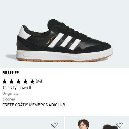
Preço
R$699,99
(94)
Tênis Tyshawn II
Originals
5 cores
FRETE GRÁTIS MEMBROS ADICLUB
Adicionar à Lista de Desejos
Ad