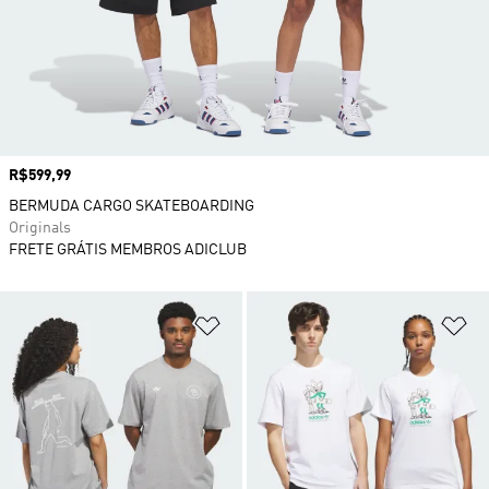
Preço
R$599,99
BERMUDA CARGO SKATEBOARDING
Originals
FRETE GRÁTIS MEMBROS ADICLUB
Adicionar à Lista de Desejos
Ad