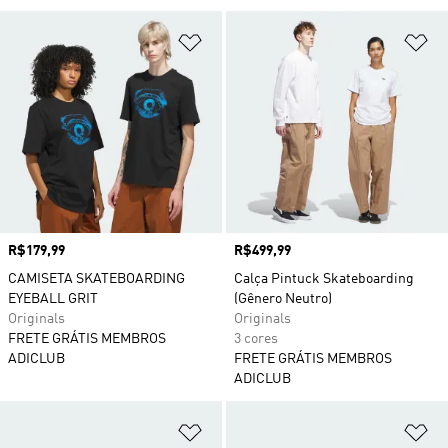
Adicionar à Lista de Desejos
Ad
Preço
R$179,99
Preço
R$499,99
CAMISETA SKATEBOARDING
Calça Pintuck Skateboarding
EYEBALL GRIT
(Gênero Neutro)
Originals
Originals
FRETE GRÁTIS MEMBROS
3 cores
ADICLUB
FRETE GRÁTIS MEMBROS
ADICLUB
Adicionar à Lista de Desejos
Ad