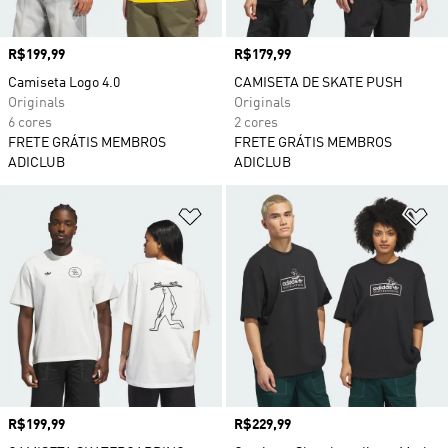
Preço
R$199,99
Preço
R$179,99
Camiseta Logo 4.0
CAMISETA DE SKATE PUSH
Originals
Originals
6 cores
2 cores
FRETE GRÁTIS MEMBROS
FRETE GRÁTIS MEMBROS
ADICLUB
ADICLUB
Adicionar à Lista de Desejos
Ad
Preço
R$199,99
Preço
R$229,99