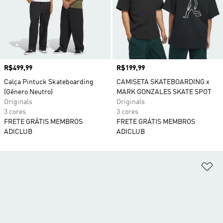
Preço
R$499,99
Preço
R$199,99
Calça Pintuck Skateboarding
CAMISETA SKATEBOARDING x
(Gênero Neutro)
MARK GONZALES SKATE SPOT
Originals
Originals
3 cores
3 cores
FRETE GRÁTIS MEMBROS
FRETE GRÁTIS MEMBROS
ADICLUB
ADICLUB
Ad