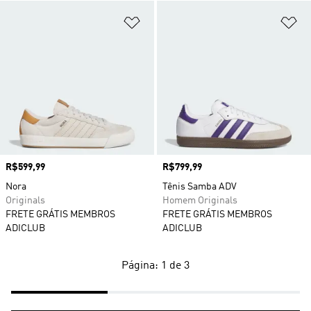
Adicionar à Lista de Desejos
Ad
Preço
R$599,99
Preço
R$799,99
Nora
Tênis Samba ADV
Originals
Homem Originals
FRETE GRÁTIS MEMBROS
FRETE GRÁTIS MEMBROS
ADICLUB
ADICLUB
Página: 1 de 3