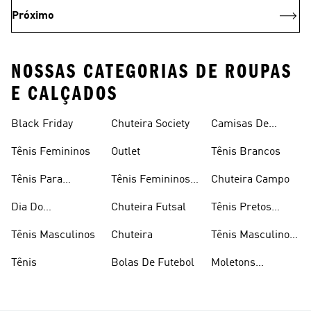
Próximo
NOSSAS CATEGORIAS DE ROUPAS
E CALÇADOS
Black Friday
Chuteira Society
Camisas De
Times
Tênis Femininos
Outlet
Tênis Brancos
Tênis Para
Tênis Femininos
Chuteira Campo
Caminhada
Brancos
Dia Do
Chuteira Futsal
Tênis Pretos
Consumidor
Femininos
Tênis Masculinos
Chuteira
Tênis Masculino
Em Promoçao
Tênis
Bolas De Futebol
Moletons
Femininos