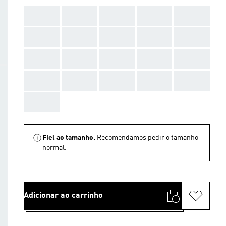
AAA
AAA
AAA
AAA
AAA
AAA
AAA
AAA
AAA
AAA
AAA
AAA
AAA
AAA
AAA
AAA
AAA
AAA
AAA
AAA
AAA
Fiel ao tamanho.
Recomendamos pedir o tamanho
normal.
Adicionar ao carrinho