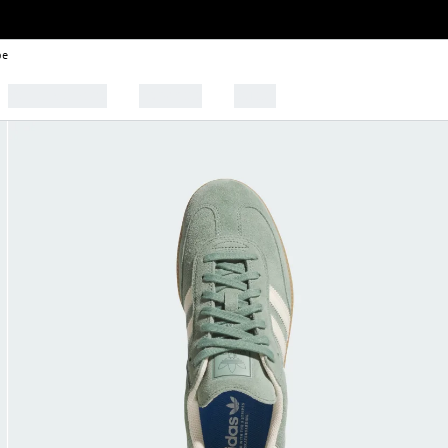
be
🩰 Tendências
Esportes
Outlet