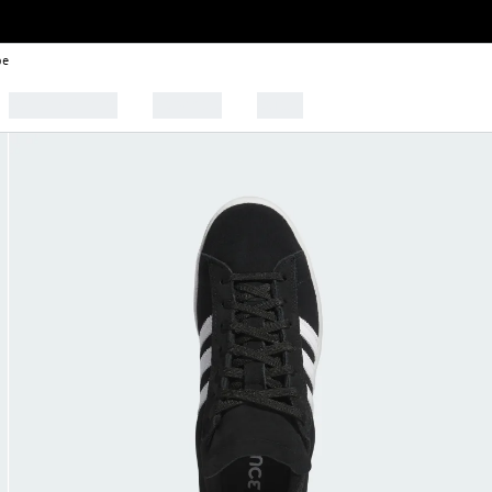
be
🩰 Tendências
Esportes
Outlet