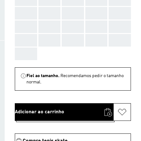
AAA
AAA
AAA
AAA
AAA
AAA
AAA
AAA
AAA
AAA
AAA
AAA
AAA
AAA
AAA
AAA
Fiel ao tamanho.
Recomendamos pedir o tamanho
normal.
Adicionar ao carrinho