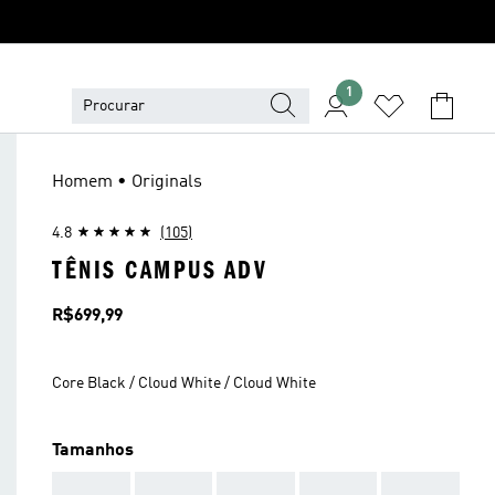
1
Homem • Originals
4.8
(105)
TÊNIS CAMPUS ADV
Preço
R$699,99
Core Black / Cloud White / Cloud White
Tamanhos
AAA
AAA
AAA
AAA
AAA