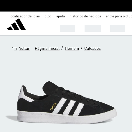
localizador de lojas
blog
ajuda
histórico de pedidos
entre para o clu
Mulher
Homem
Infantil
/
/
Voltar
Página Inicial
Homem
Calçados