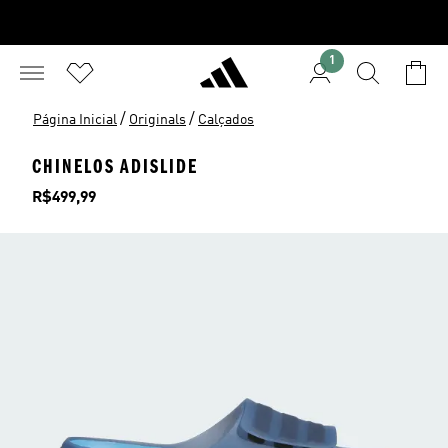
1
/
/
Página Inicial
Originals
Calçados
CHINELOS ADISLIDE
Preço
R$499,99