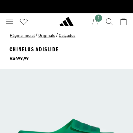
1
/
/
Página Inicial
Originals
Calçados
CHINELOS ADISLIDE
Preço
R$499,99